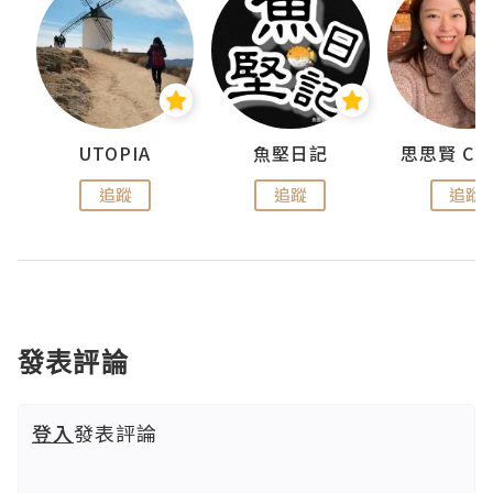
urnal
UTOPIA
魚堅日記
追蹤
追蹤
追蹤
發表評論
登入
發表評論