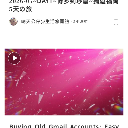
2026-05~DAY1~博多到埗篇~獨遊福岡
5天の旅
晴天公仔@生活悠閒館
5小時前
Buying Old Gmail Accounts: Easy