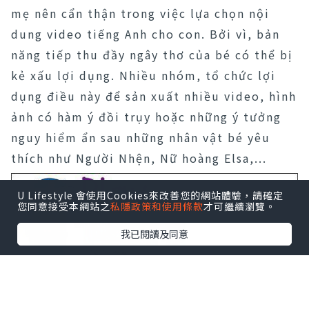
mẹ nên cẩn thận trong việc lựa chọn nội
dung video tiếng Anh cho con. Bởi vì, bản
năng tiếp thu đầy ngây thơ của bé có thể bị
kẻ xấu lợi dụng. Nhiều nhóm, tổ chức lợi
dụng điều này để sản xuất nhiều video, hình
ảnh có hàm ý đồi trụy hoặc những ý tưởng
nguy hiểm ẩn sau những nhân vật bé yêu
thích như Người Nhện, Nữ hoàng Elsa,...
U Lifestyle 會使用Cookies來改善您的網站體驗，請確定
您同意接受本網站之
私隱政策和使用條款
才可繼續瀏覽。
我已閱讀及同意