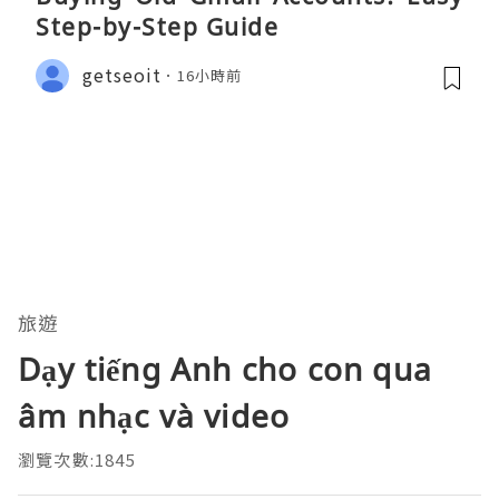
Step-by-Step Guide
getseoit
16小時前
旅遊
Dạy tiếng Anh cho con qua
âm nhạc và video
瀏覽次數:1845