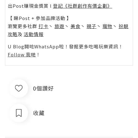
出Post賺現金獎賞 l
登記《社群創作有價企劃》
【 睇Post + 參加品牌活動 】
瀏覽更多社群
打卡
丶
旅遊
丶
美食
丶
親子
丶
寵物
丶
扮靚
攻略
及
活動情報
U Blog開咗WhatsApp啦！發掘更多吃喝玩樂資訊！
Follow 我哋
！
0個讚好
收藏