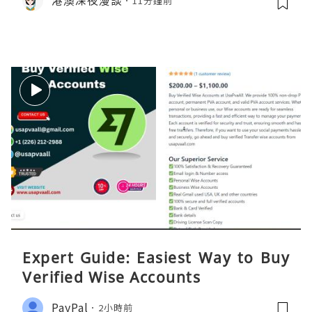
港澳深夜漫談
11分鐘前
Expert Guide: Easiest Way to Buy
Verified Wise Accounts
PayPal
2小時前