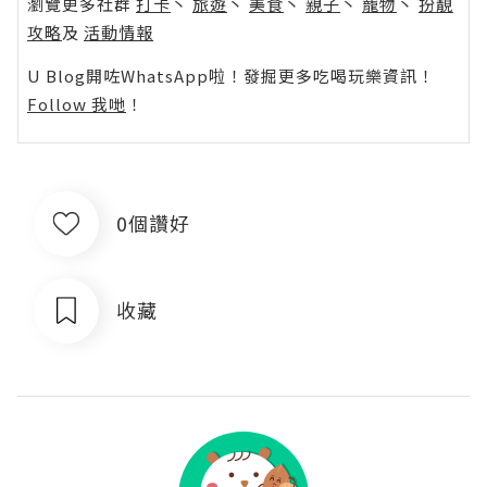
瀏覽更多社群
打卡
丶
旅遊
丶
美食
丶
親子
丶
寵物
丶
扮靚
攻略
及
活動情報
U Blog開咗WhatsApp啦！發掘更多吃喝玩樂資訊！
Follow 我哋
！
0個讚好
收藏