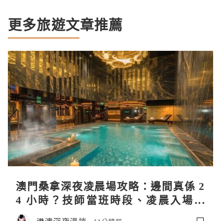
更多旅遊文章推薦
澳門桑拿深夜凌晨場攻略：邊間真係 2
4 小時？技師當班時段、凌晨入場流
程、過夜安排一次過講清