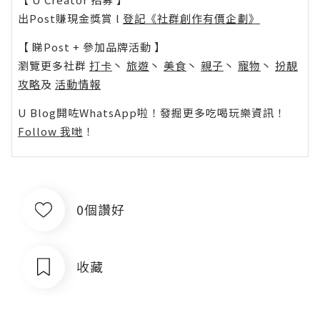
出Post賺現金獎賞 l
登記《社群創作有價企劃》
【 睇Post + 參加品牌活動 】
瀏覽更多社群
打卡
丶
旅遊
丶
美食
丶
親子
丶
寵物
丶
扮靚
攻略
及
活動情報
U Blog開咗WhatsApp啦！發掘更多吃喝玩樂資訊！
Follow 我哋
！
0個讚好
收藏