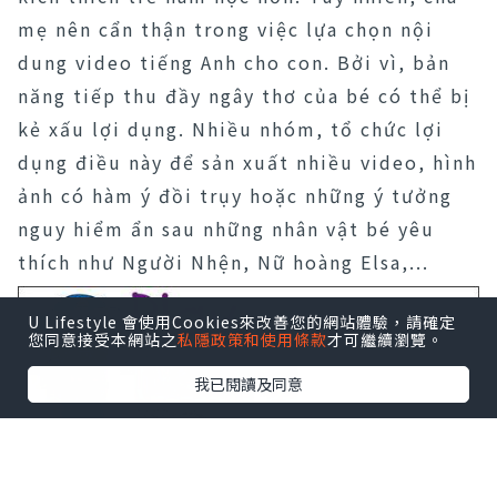
mẹ nên cẩn thận trong việc lựa chọn nội
dung video tiếng Anh cho con. Bởi vì, bản
năng tiếp thu đầy ngây thơ của bé có thể bị
kẻ xấu lợi dụng. Nhiều nhóm, tổ chức lợi
dụng điều này để sản xuất nhiều video, hình
ảnh có hàm ý đồi trụy hoặc những ý tưởng
nguy hiểm ẩn sau những nhân vật bé yêu
thích như Người Nhện, Nữ hoàng Elsa,...
U Lifestyle 會使用Cookies來改善您的網站體驗，請確定
您同意接受本網站之
私隱政策和使用條款
才可繼續瀏覽。
我已閱讀及同意