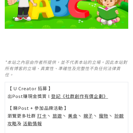
*本站之內容由作者所提供，並不代表本站的立場。因此本站對
所有博客的立場、真實性、準確性及完整性不負任何法律責
任。
【 U Creator 招募 】
出Post賺現金獎賞 l
登記《社群創作有價企劃》
【 睇Post + 參加品牌活動 】
瀏覽更多社群
打卡
丶
旅遊
丶
美食
丶
親子
丶
寵物
丶
扮靚
攻略
及
活動情報