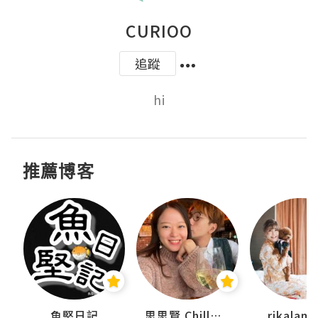
CURIOO
追蹤
hi
推薦博客
urnal
魚堅日記
思思賢 ChillMyBabe
rikala