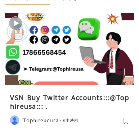
VSN Buy Twitter Accounts:::@Top
hireusa::: .
Tophireueusa
6小時前