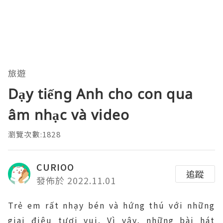
旅遊
Dạy tiếng Anh cho con qua
âm nhạc và video
瀏覽次數:1828
CURIOO
追蹤
發佈於 2022.11.01
Trẻ em rất nhạy bén và hứng thú với những
giai điệu tươi vui. Vì vậy, những bài hát