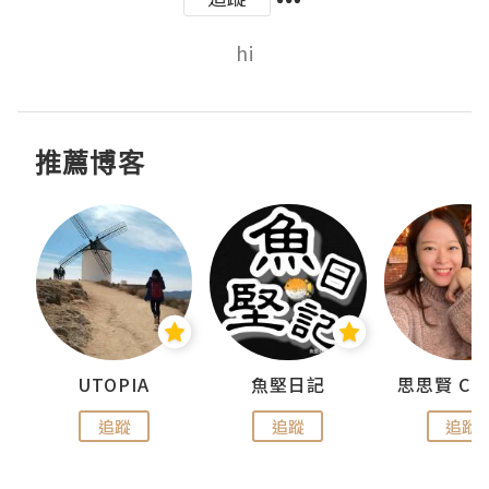
hi
推薦博客
urnal
UTOPIA
魚堅日記
追蹤
追蹤
追蹤