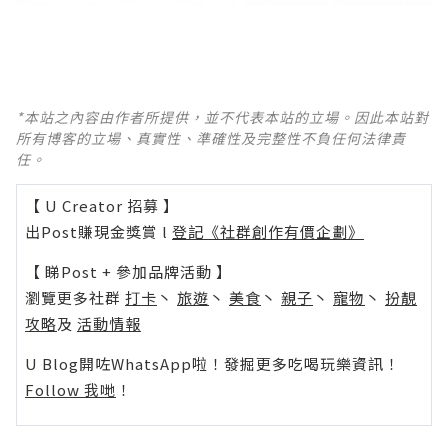
*本站之內容由作者所提供，並不代表本站的立場。因此本站對
所有博客的立場、真實性、準確性及完整性不負任何法律責
任。
【 U Creator 招募 】
出Post賺現金獎賞 l
登記《社群創作有價企劃》
【 睇Post + 參加品牌活動 】
瀏覽更多社群
打卡
丶
旅遊
丶
美食
丶
親子
丶
寵物
丶
扮靚
攻略
及
活動情報
U Blog開咗WhatsApp啦！發掘更多吃喝玩樂資訊！
Follow 我哋
！