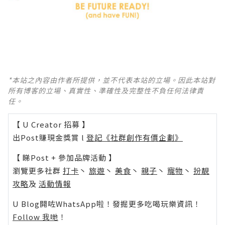
*本站之內容由作者所提供，並不代表本站的立場。因此本站對
所有博客的立場、真實性、準確性及完整性不負任何法律責
任。
【 U Creator 招募 】
出Post賺現金獎賞 l
登記《社群創作有價企劃》
【 睇Post + 參加品牌活動 】
瀏覽更多社群
打卡
丶
旅遊
丶
美食
丶
親子
丶
寵物
丶
扮靚
攻略
及
活動情報
U Blog開咗WhatsApp啦！發掘更多吃喝玩樂資訊！
Follow 我哋
！