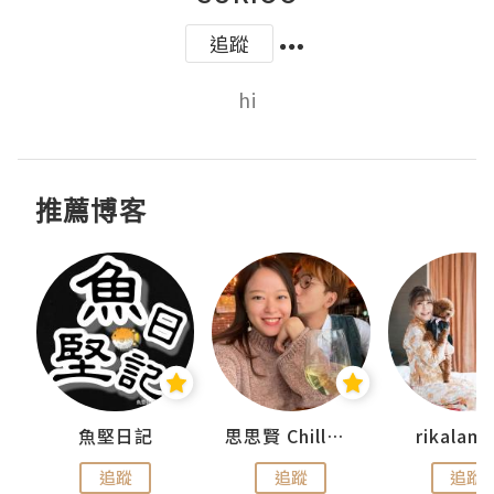
追蹤
hi
推薦博客
urnal
魚堅日記
思思賢 ChillMyBabe
rikala
追蹤
追蹤
追蹤