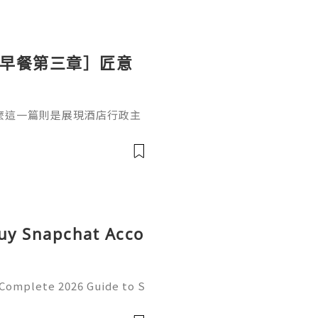
ton 早餐第三章］匠意
麼這一篇則是展現酒店行政主
上的溫泉蛋（溫泉卵）配吐
式的「溫泉卵」利用蛋白與蛋
境中慢煮 30-50 分鐘，鎖住
脂狀態。這種工法體現了日本
吐司的融合代替了傳統黃油，
Buy Snapchat Acco
 Complete 2026 Guide to S
cy 💫💎💲💫🌐✨💎Fast & R
💎💲💫🌐✨💎WhatsApp :+1