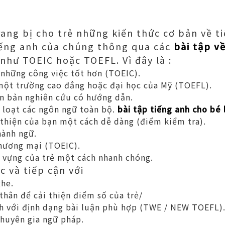
rang bị cho trẻ những kiến thức cơ bản về t
iếng anh của chúng thông qua các
bài tập v
 như TOEIC hoặc TOEFL. Vì đây là :
 những công việc tốt hơn (TOEIC).
ột trường cao đẳng hoặc đại học của Mỹ (TOEFL).
n bản nghiên cứu có hướng dẫn.
loạt các ngôn ngữ toàn bộ.
bài tập tiếng anh cho bé 
 thiện của bạn một cách dễ dàng (điểm kiểm tra).
hành ngữ.
hương mại (TOEIC).
ừ vựng của trẻ một cách nhanh chóng.
c và tiếp cận với
ghe.
thân để cải thiện điểm số của trẻ/
h với định dạng bài luận phù hợp (TWE / NEW TOEFL)
huyên gia ngữ pháp.