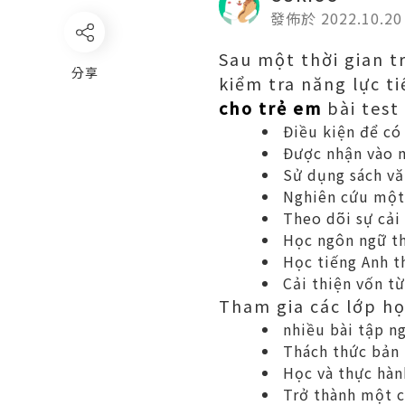
發佈於 2022.10.20
Sau một thời gian t
分享
kiểm tra năng lực t
cho trẻ em
bài test
Điều kiện để có
Được nhận vào m
Sử dụng sách vă
Nghiên cứu một 
Theo dõi sự cải
Học ngôn ngữ t
Học tiếng Anh t
Cải thiện vốn t
Tham gia các lớp họ
nhiều bài tập n
Thách thức bản 
Học và thực hàn
Trở thành một c