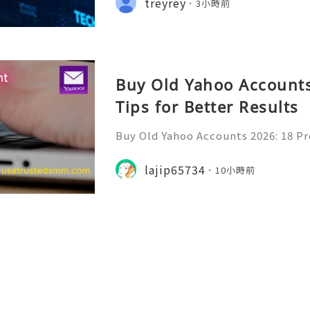
treyrey
3小時前
(506) 541-7768 💫💎💲💫🌐✨💎Teleg
Buy Old Yahoo Accounts
Tips for Better Results
Buy Old Yahoo Accounts 2026: 18 Pr
lts Yahoo Mail remains a familiar e
messages, professional communicat
lajip65734
10小時前
projects, subscriptio