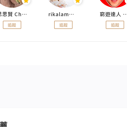
思思賢 ChillMyBabe
rikalammm
窮遊達人 Mr.TravelGe
追蹤
追蹤
追蹤
薦