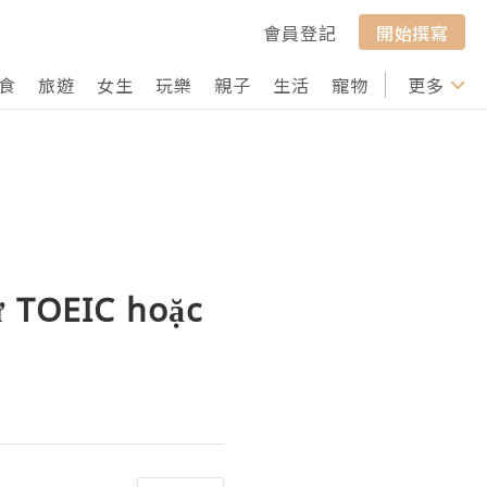
會員登記
開始撰寫
食
旅遊
女生
玩樂
親子
生活
寵物
行山
更多
打卡
ư TOEIC hoặc