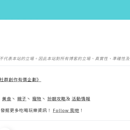
並不代表本站的立場。因此本站對所有博客的立場、真實性、準確性
社群創作有價企劃》
】
丶
美食
丶
親子
丶
寵物
丶
扮靚攻略
及
活動情報
p啦！發掘更多吃喝玩樂資訊！
Follow 我哋
！