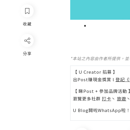
收藏
分享
*本站之內容由作者所提供，
【 U Creator 招募 】
出Post賺現金獎賞 l
登記《
【 睇Post + 參加品牌活動 
瀏覽更多社群
打卡
丶
旅遊
U Blog開咗WhatsAp