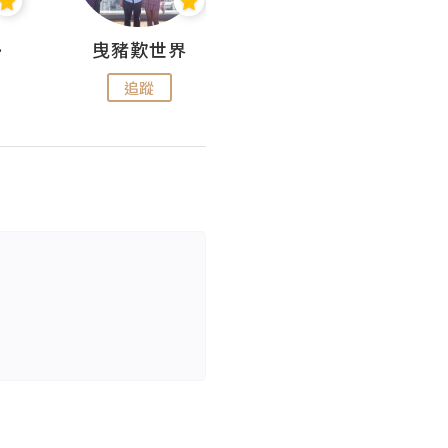
nius
曳豬歎世界
Koalascities (^O^)! @ UTravel
追蹤
追蹤