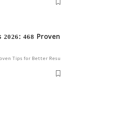
ram: @usadig
 2026: 468 Proven
oven Tips for Better Resu
mail platform for personal
ion, freelancing, online