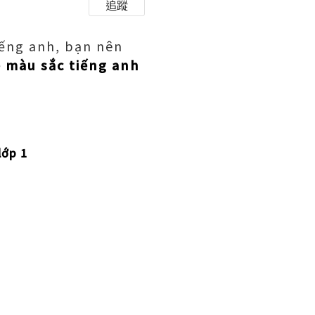
追蹤
iếng anh, bạn nên
ề màu sắc tiếng anh
lớp 1
.