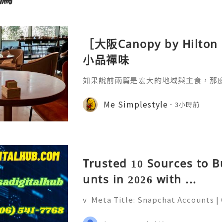
［大阪Canopy by Hil
小品禪味
如果說前兩篇是宏大的地域與主食，那
廚「奇思妙想」的微觀藝術。自助餐台
司，是極其講究時間與溫度的科學。日
Me Simplestyle
3小時前
黃凝固溫度不同——在恆溫 60-65℃ 的環
蛋黃的流心，讓蛋白達到類似豆腐的凝
人對「柔嫩」口感的極致追求，蛋黃與
是一種更輕盈的油脂來源。更
Trusted 10 Sources to 
unts in 2026 with ...
v Meta Title: Snapchat Accounts |
napchat Features, Security & Priva
eliable 24/7 Customer Support 💫