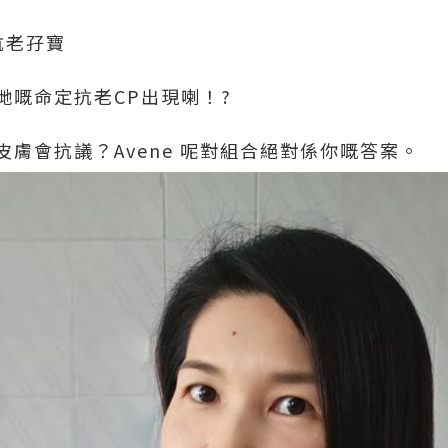
e抗老孖寶
哋嘅命定抗老CP出現喇！?
膚會抗議？Avene 呢對組合絕對係你嘅答案。