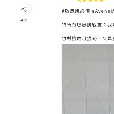
#敏感肌必備 #Aven
分享
致所有敏感肌戰友：我
想對抗歲月痕跡，又驚皮