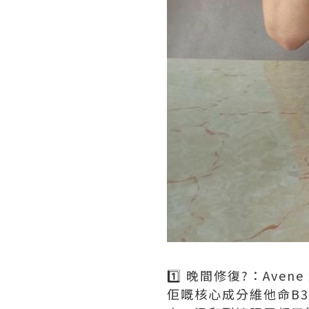
1️⃣ 晚間修復?：Av
佢嘅核心成分維他命B