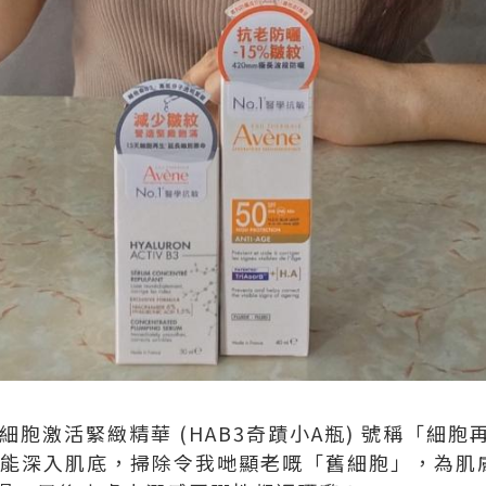
ene 細胞激活緊緻精華 (HAB3奇蹟小A瓶) 號稱「
3能深入肌底，掃除令我哋顯老嘅「舊細胞」，為肌