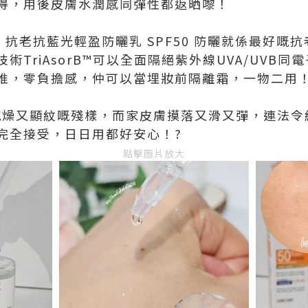
得，用後皮膚水潤感同彈性都返晒嚟！
vene 抗老抗藍光輕盈防曬乳 SPF50 防曬就係最好
術TriAsorB™可以全面隔絕紫外線UVA/UVB
推，零負擔感，仲可以當埋妝前隔離霜，一物二用
咗乾燥又顯紋嘅殘樣，而家皮膚摸落又滑又彈，連法
完全接受，日日用都好安心！?
點擊圖片放大