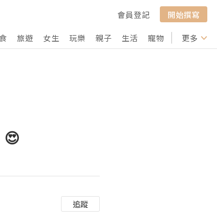
會員登記
開始撰寫
食
旅遊
女生
玩樂
親子
生活
寵物
行山
更多
打卡
😍
追蹤