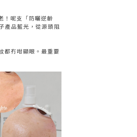
嘅抗老！呢支「防曬逆齡
同電子產品藍光，從源頭阻
！
令紋都冇咁顯眼。最重要