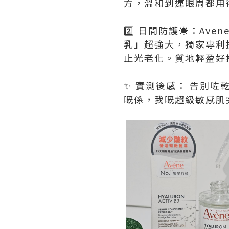
方，溫和到連眼周都用
2️⃣ 日間防護☀️：A
乳」超強大，獨家專利技
止光老化。質地輕盈好
✨ 實測後感： 告別
嘅係，我嘅超級敏感肌