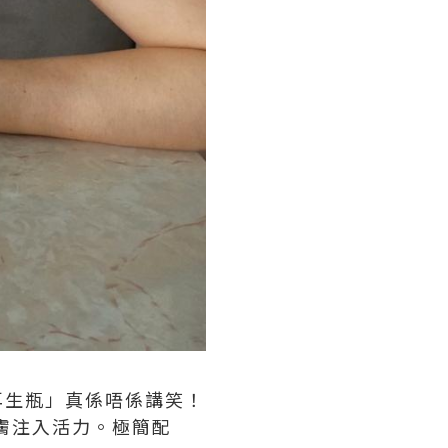
細胞再生瓶」真係唔係講笑！
膚注入活力。極簡配