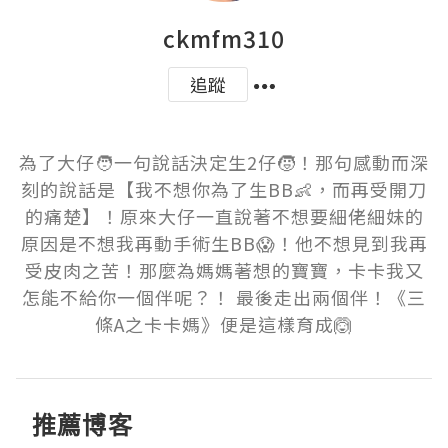
ckmfm310
追蹤
為了大仔🧑一句說話決定生2仔🧒！那句感動而深
刻的說話是【我不想你為了生BB👶，而再受開刀
的痛楚】！原來大仔一直說著不想要細佬細妹的
原因是不想我再動手術生BB😱！他不想見到我再
受皮肉之苦！那麼為媽媽著想的寶寶，卡卡我又
怎能不給你一個伴呢？！ 最後走出兩個伴！《三
條A之卡卡媽》便是這樣育成🙆
推薦博客