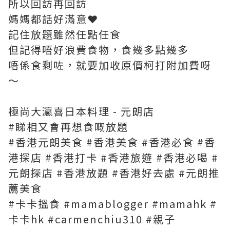
所以回訪再回訪
媽媽都話好滿意❤️
記住放題雖然任點任食
但記得唔好浪費食物，食幾多點幾多
唔係食剩咗，就要加收原價柯打附加費呀
～
極尚大瀛喜日本料理 - 元朗店
#睇相又會再想食嘅放題
#香港元朗美食 #香港美食 #香港必食 #香
港探店 #香港打卡 #香港旅遊 #香港必喝 #
元朗探店 #香港放題 #香港好去處 #元朗推
薦美食
#卡卡搵食 #mamablogger #mamahk #
卡卡hk #carmenchiu310 #親子