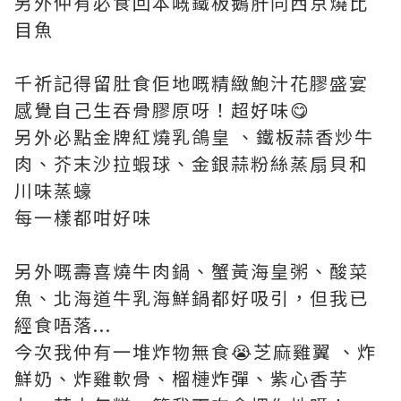
另外仲有必食回本嘅鐵板鵝肝同西京燒比
目魚
千祈記得留肚食佢地嘅精緻鮑汁花膠盛宴
感覺自己生吞骨膠原呀！超好味😋
另外必點金牌紅燒乳鴿皇 、鐵板蒜香炒牛
肉、芥末沙拉蝦球、金銀蒜粉絲蒸扇貝和
川味蒸蠔
每一樣都咁好味
另外嘅壽喜燒牛肉鍋、蟹黃海皇粥、酸菜
魚、北海道牛乳海鮮鍋都好吸引，但我已
經食唔落...
今次我仲有一堆炸物無食😭芝麻雞翼 、炸
鮮奶、炸雞軟骨、榴槤炸彈、紫心香芋