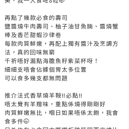
美，我一人食咗8粒🤭
再點了幾款必食的壽司
鹽醬燒牛肉壽司、柚子油甘魚腩、醬燒蟹
棒及香芒甜蝦沙律卷
每款肉質鮮嫩，再配上獨有醬汁及烹調方
法，真的回味無窮
千祈唔好漏點海膽魚籽紫菜杯呀！
細細支唔會佔據個胃太多位置
可以食多幾支都無問題
推介法式香草燒羊鞍‼️必點‼️
唔太覺有羊羶味，重點係燒得剛剛好
肉質鮮嫩無比，嗰日如果唔係太飽，我會
食多件🤭