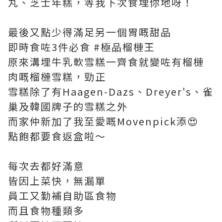
丸、芝士年糕，等我下次食埋你地呀！
最後又點少得滿足另一個胃嘅甜品
即時食咗3件必食 #極品榴槤王
原來溝埋牛乳軟雪糕一齊食就變咗有榴槤
肉嘅榴槤雪糕，勁正
雪糕除了有Haagen-Dazs、Dreyer's、雀
巢及韓國牌子的雪糕之外
而家仲新加了我至愛嘅Movenpick添😍
點飽都要食返盒啦～
每次去都好滿意
皆因上菜快，無漏單
員工又勤補自助區食物
而且食物種類多