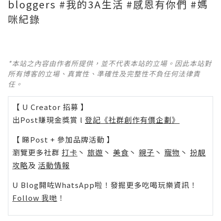
bloggers #我的3A生活 #感恩有你們 #媽
咪紀錄
*本站之內容由作者所提供，並不代表本站的立場。因此本站對
所有博客的立場、真實性、準確性及完整性不負任何法律責
任。
【 U Creator 招募 】
出Post賺現金獎賞 l
登記《社群創作有價企劃》
【 睇Post + 參加品牌活動 】
瀏覽更多社群
打卡
丶
旅遊
丶
美食
丶
親子
丶
寵物
丶
扮靚
攻略
及
活動情報
U Blog開咗WhatsApp啦！發掘更多吃喝玩樂資訊！
Follow 我哋
！