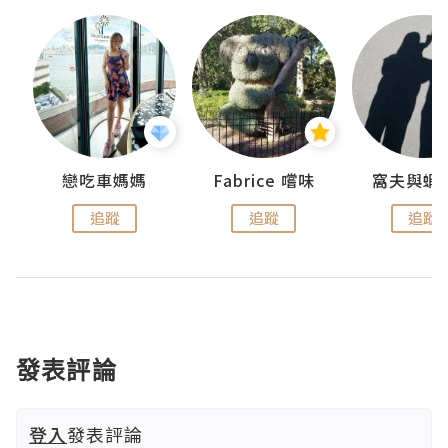
戀吃車媽媽
Fabrice 嚐味
窩夫與蝦
追蹤
追蹤
追蹤
發表評論
登入
發表評論