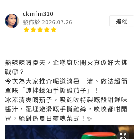
ckmfm310
追蹤
發佈於 2026.07.26
熱辣辣嘅夏天，企喺廚房開火真係好大挑
戰🥵？
今次為大家推介呢道消暑一流、做法超簡
單嘅「涼拌蠔油手撕雞茄子」！
冰涼清爽嘅茄子，吸飽咗特製嘅酸甜鮮味
醬汁，配埋嫩滑嘅手撕雞絲，啖啖都咁開
胃，絕對係夏日靈魂菜式！✨