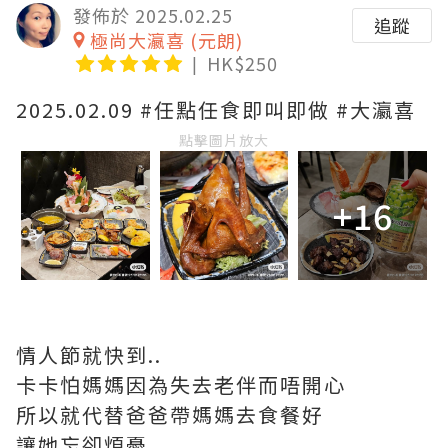
發佈於 2025.02.25
追蹤
極尚大瀛喜 (元朗)
HK$250
2025.02.09 #任點任食即叫即做 #大瀛喜
點擊圖片放大
+16
情人節就快到..
卡卡怕媽媽因為失去老伴而唔開心
所以就代替爸爸帶媽媽去食餐好
讓她忘卻煩憂