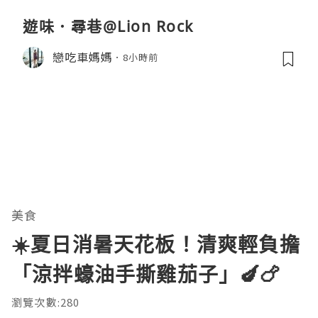
遊味．尋巷@Lion Rock
戀吃車媽媽
8小時前
美食
☀️夏日消暑天花板！清爽輕負擔
「涼拌蠔油手撕雞茄子」🍆🍗
瀏覽次數:280