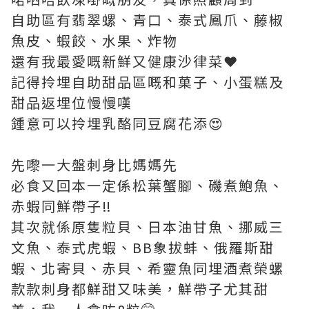
自助區有翡翠螺、青口、泰式鳳爪、藤椒
魚皮、蝦餃、水果、炸物
還有我最愛嘅新鮮又健康沙律菜❤️
記得拎埋自助甜品區嘅和菓子、小蛋糕及
甜品返埋位慢慢嘆
鍾意可以拎埋乳酪同豆腐花添😍
先嚟一大盤刺身比媽媽先
必食又回本一定係松葉蟹腳、磯煮鮑魚、
赤蝦同鮮帶子‼️
其次就係原隻粒貝、日本油甘魚、挪威三
文魚、泰式虎蝦、BB象拔蚌、俄羅斯甜
蝦、北寄貝、赤貝、希靈魚同埋酒煮榮螺
款款刺身都鮮甜又味美，鮮帶子尤其甜