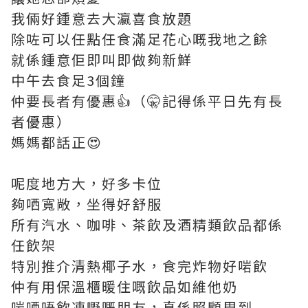
我倆好鍾意去大瀛喜食放題
除咗可以任點任食滿足花心嘅我地之餘
就係鍾意佢即叫即做夠新鮮
中午去食足3個鐘
仲要長者有優惠👍（🤫記得係平日先有長
者優惠）
媽媽都話正😍
呢度地方大，好多卡位
夠哂寬敞，坐得好舒服
所有汽水、咖啡、茶飲及酒精類飲品都係
任飲架
特別推介清熱椰子水，食完炸物好啱飲
仲有用保溫櫃暖住嘅飲品如維他奶
啱哂唔飲凍嘢嘅朋友，真係照顧周到