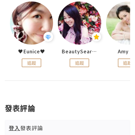
h 夏沫
♥Eunice♥
BeautySearch
Amy N
追蹤
追蹤
追蹤
發表評論
登入
發表評論