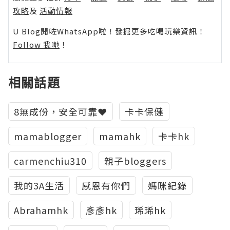
攻略
及
活動情報
U Blog開咗WhatsApp啦！發掘更多吃喝玩樂資訊！
Follow 我哋
！
相關話題
8無成份，安全可靠❤️
卡卡保健
mamablogger
mamahk
卡卡hk
carmenchiu310
親子bloggers
我的3A生活
感恩有你們
媽咪紀錄
Abrahamhk
彥彥hk
琋琋hk