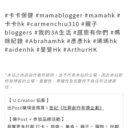
#卡卡保健 #mamablogger #mamahk #
卡卡hk #carmenchiu310 #親子
bloggers #我的3A生活 #感恩有你們 #媽
咪紀錄 #Abrahamhk #彥彥hk #琋琋hk
#aidenhk #旻旻Hk #ArthurHK
*本站之內容由作者所提供，並不代表本站的立場。因此本站對
所有博客的立場、真實性、準確性及完整性不負任何法律責
任。
【 U Creator 招募 】
出Post賺現金獎賞 l
登記《社群創作有價企劃》
【 睇Post + 參加品牌活動 】
瀏覽更多社群
打卡
丶
旅遊
丶
美食
丶
親子
丶
寵物
丶
扮靚