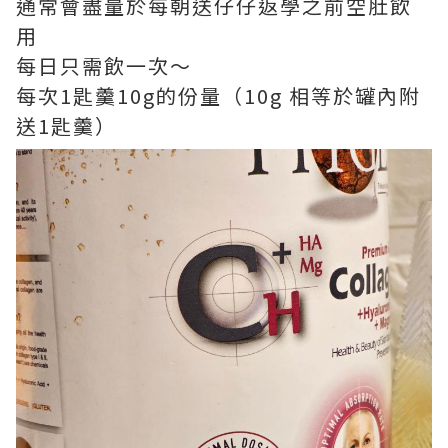
通常會盡量於每朝送仔仔返學之前空肚飲
用
每日只需飲一次～
每次1匙羹10g的份量（10g 相等於罐內附
送1匙羹）