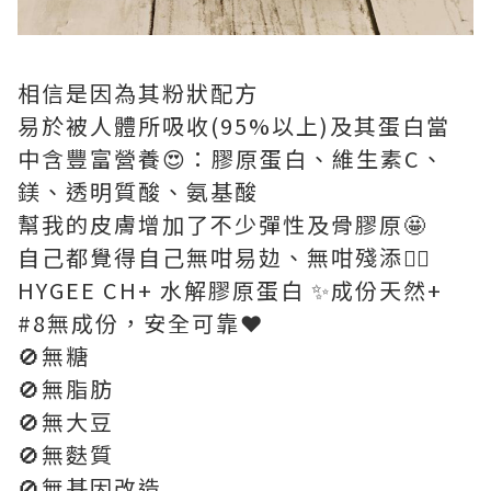
相信是因為其粉狀配方
易於被人體所吸收(95%以上)及其蛋白當
中含豐富營養😍：膠原蛋白、維生素C、
鎂、透明質酸、氨基酸
幫我的皮膚增加了不少彈性及骨膠原🤩
自己都覺得自己無咁易攰、無咁殘添👍🏻
HYGEE CH+ 水解膠原蛋白 ✨️成份天然+
#8無成份，安全可靠❤️
🚫無糖
🚫無脂肪
🚫無大豆
🚫無麩質
🚫無基因改造