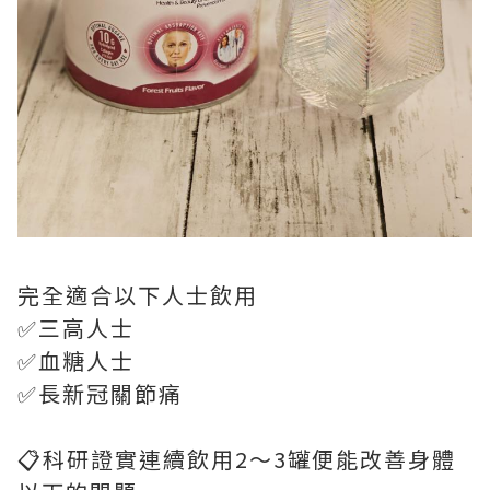
完全適合以下人士飲用
✅️三高人士
✅️血糖人士
✅️長新冠關節痛
📋科研證實連續飲用2～3罐便能改善身體