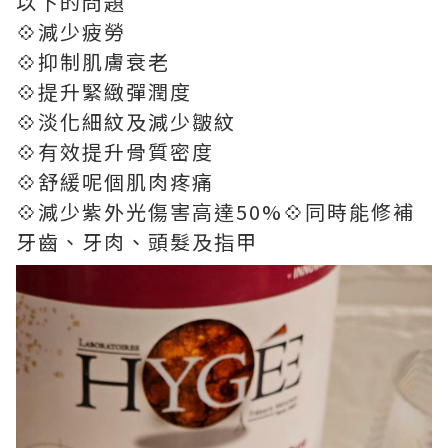
以下的問題
💠減少疲勞
💠抑制肌膚衰老
💠提升緊緻彈潤度
💠淡化細紋及減少皺紋
💠有效提升骨質密度
💠舒緩呢個肌肉疼痛
💠減少紫外光傷害高達50%💠同時能修補
牙齒、牙肉、頭髮及指甲