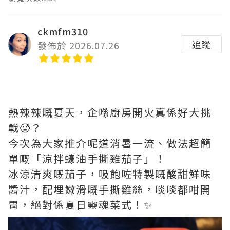
ckmfm310
追蹤
發佈於 2026.07.26
熱辣辣嘅夏天，企喺廚房開火真係好大挑
戰🥵？
今次為大家推介呢道消暑一流、做法超簡
單嘅「涼拌蠔油手撕雞茄子」！
冰涼清爽嘅茄子，吸飽咗特製嘅酸甜鮮味
醬汁，配埋嫩滑嘅手撕雞絲，啖啖都咁開
胃，絕對係夏日靈魂菜式！✨