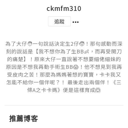
ckmfm310
追蹤
為了大仔🧑一句說話決定生2仔🧒！那句感動而深
刻的說話是【我不想你為了生BB👶，而再受開刀
的痛楚】！原來大仔一直說著不想要細佬細妹的
原因是不想我再動手術生BB😱！他不想見到我再
受皮肉之苦！那麼為媽媽著想的寶寶，卡卡我又
怎能不給你一個伴呢？！ 最後走出兩個伴！《三
條A之卡卡媽》便是這樣育成🙆
推薦博客