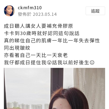
ckmfm310
追蹤
發佈於 2023.05.14
成日聽人講女人要補充骨膠原
卡卡到30歲時就好認同這句說話
真的睇住自己的肌膚一年比一年失去彈性
同出現皺紋
亦看著自己一天比一天衰老
我仔都成日提住我😤話我以前好後生😑