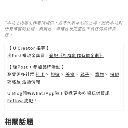
*本站之內容由作者所提供，並不代表本站的立場。因此本站對
所有博客的立場、真實性、準確性及完整性不負任何法律責
任。
【 U Creator 招募 】
出Post賺現金獎賞 l
登記《社群創作有價企劃》
【 睇Post + 參加品牌活動 】
瀏覽更多社群
打卡
丶
旅遊
丶
美食
丶
親子
丶
寵物
丶
扮靚
攻略
及
活動情報
U Blog開咗WhatsApp啦！發掘更多吃喝玩樂資訊！
Follow 我哋
！
相關話題