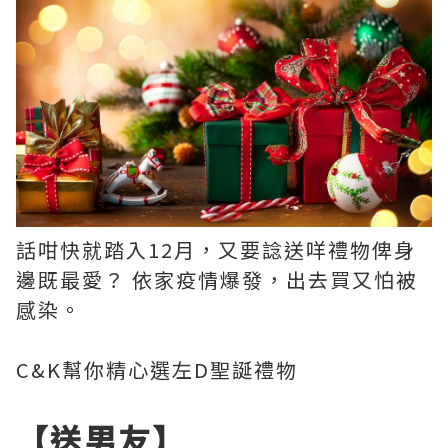
話咁快就踏入12月，又要諗送咩禮物俾身
邊既最愛？ 依家疫情爆發，出去買又怕被
感染。
C&K幫你精心選左D聖誕禮物
【送男友】