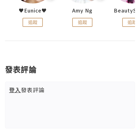
h 夏沫
♥Eunice♥
Amy Ng
追蹤
追蹤
追蹤
發表評論
登入
發表評論