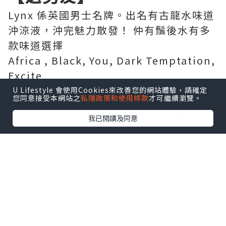
Lynx 係英國男士名牌。出名有古龍水味道
沖涼液，沖完魅力散發！ 仲有鬚後水有多
款味道選擇
Africa , Black, You, Dark Temptation,
Excite
U Lifestyle 會使用Cookies來改善您的網站體驗，請確定
您同意接受本網站之
私隱政策和使用條款
才可繼續瀏覽。
🎄聖誕限時禮盒套裝🎄
我已閱讀及同意
只要下單LYNX 2 件產品，同CS 聯絡， 免
費幫你包裝