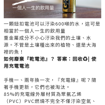
一顆鈕扣電池可以汙染600噸的水，這可是
相當於一個人一生的飲用量
重金屬成分不小心汙染我們的土壤、水
源。不管是土壤種出來的植物、還是大海
裡的魚！
如何廢棄『乾電池』？ 答案：回收♻️| 使
用充電電池
手機一、兩年換一次，『充電線』呢？隨
著手機更新，它們也被淘汰。
85%的充電線外層材質為聚氯乙烯
（PVC）PVC燃燒不完全不僅汙染空氣、