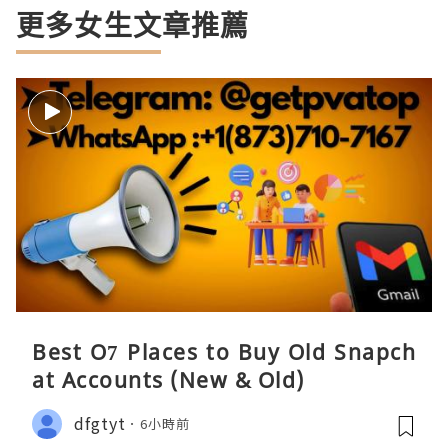
更多女生文章推薦
Best O7 Places to Buy Old Snapch
at Accounts (New & Old)
dfgtyt
6小時前