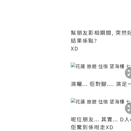
幫朋友影相期間, 突然
結果係點?
XD
濕曬... 佢對腳.... 濕足
呢位朋友... 其實... 
佢驚到係咁走XD