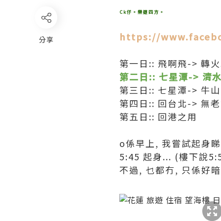
Ck仔。樂遊四方。
https://www.faceb
分享
第一日:: 飛啊飛-> 轉
第二日:: 七星潭-> 清
第三日:: 七星潭-> 牛
第四日:: 回台北-> 無
第五日:: 回港之用
o係早上, 我嘗試起身
5:45 起身... (樓下說5
不過, 乜都冇, 只係好