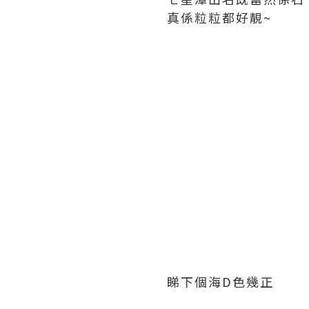
真係粒粒都好靚~
睇下個海D色幾正