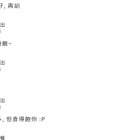
, 再訓
幾靚~
, 但食得飽你 :P