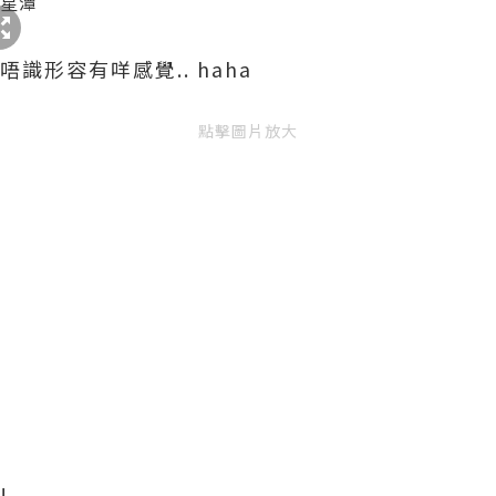
唔識形容有咩感覺.. haha
點擊圖片放大
!