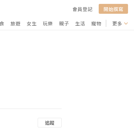
會員登記
開始撰寫
食
旅遊
女生
玩樂
親子
生活
寵物
行山
更多
打卡
追蹤