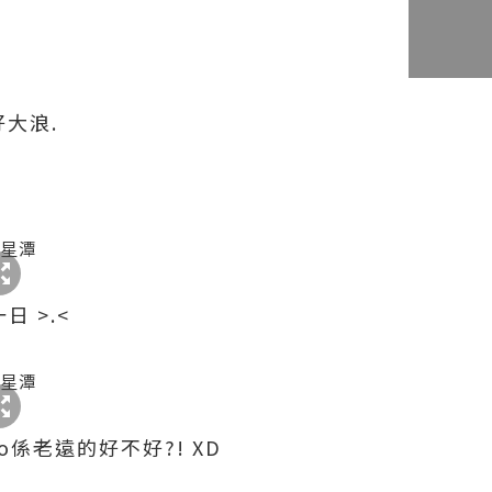
好大浪.
一日 >.<
D人o係老遠的好不好?! XD