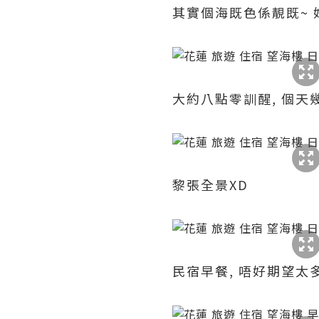
其實個海既色係靚既~ 好
大約八點零訓醒, 個天
黎張全景XD
民宿早餐, 唔好期望太多