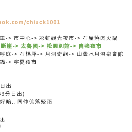
ook.com/chiuck1001
火車-> 市中心-> 彩虹觀光夜市-> 石屋燒肉火鍋
水斷崖-> 太魯國-> 松園別館-> 自強夜市
山呼庭-> 石梯坪-> 月洞奇觀-> 山灣水月溫泉會館
老鍋-> 寧夏夜市
睇日出
:53分日出)
暗好暗.. 同仲係落緊雨