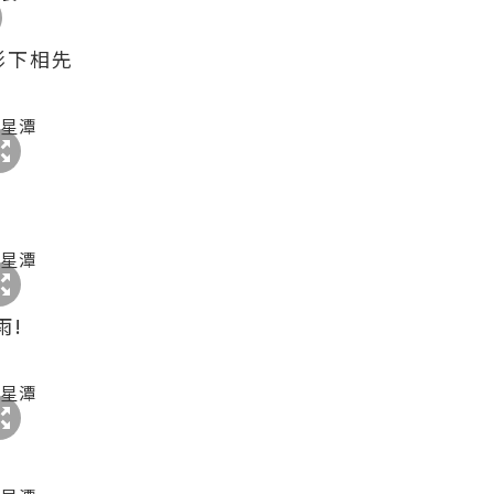
影下相先
雨!