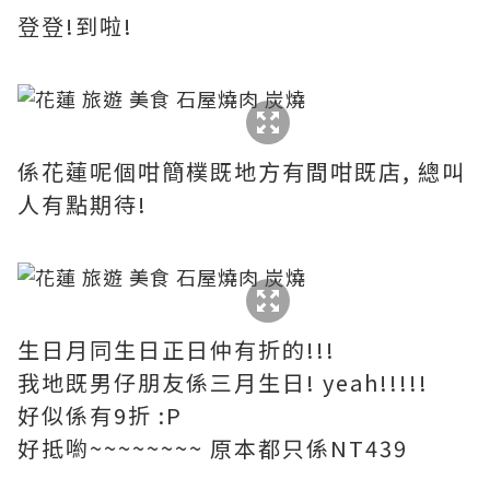
登登!到啦!
係花蓮呢個咁簡樸既地方有間咁既店, 總叫
人有點期待!
生日月同生日正日仲有折的!!!
我地既男仔朋友係三月生日! yeah!!!!!
好似係有9折 :P
好抵喲~~~~~~~~ 原本都只係NT439