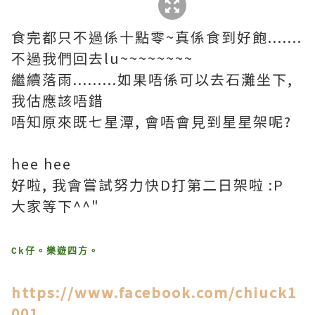
食完都只不過係十點零~真係食到好飽.......
不過我們回去lu~~~~~~~~
繼續落雨.........如果唔係可以去石灘坐下,
我估應該唔錯
唔知原來既七星潭, 會唔會見到星星架呢?
hee hee
好啦, 我會嘗試努力快D打第二日架啦 :P
大家等下^^"
Ck仔。樂遊四方。
https://www.facebook.com/chiuck1
001