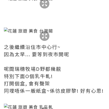
之後繼續沿住市中心行~
因為太早... 要等到夜市開呢
呢間瑞穗牧場D野都幾靚
特別下面O個乳牛軋!
打開個盒, 會有聲架
同埋唔係一舨紙盒~係彷皮膠黎! 好有心思!