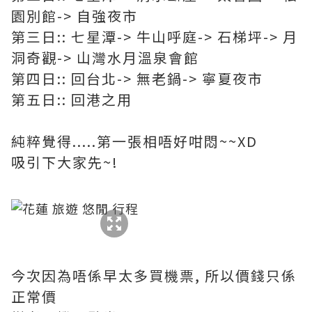
園別館-> 自強夜市
第三日:: 七星潭-> 牛山呼庭-> 石梯坪-> 月
洞奇觀-> 山灣水月溫泉會館
第四日:: 回台北-> 無老鍋-> 寧夏夜市
第五日:: 回港之用
純粹覺得.....第一張相唔好咁悶~~XD
吸引下大家先~!
今次因為唔係早太多買機票, 所以價錢只係
正常價