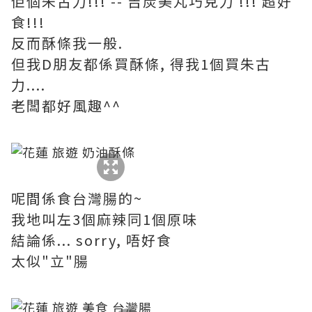
佢個朱古力!!! -- 吉炭美丸巧克力 !!! 超好
食!!!
反而酥條我一般.
但我D朋友都係買酥條, 得我1個買朱古
力....
老闆都好風趣^^
呢間係食台灣腸的~
我地叫左3個麻辣同1個原味
結論係... sorry, 唔好食
太似"立"腸