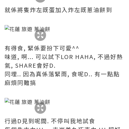
就係將隻炸左既蛋加入炸左既蔥油餅到
有得食, 緊係要扮下可愛^^
味道, 啊... 可以試下LOR HAHA, 不過好熱
氣, SHARE會好D.
同埋.. 因為真係落緊雨, 食呢D.. 有一點點
麻煩同難搞
行過D見到呢間. 不停叫我地試食