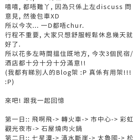
嘻嘻, 都唔難丫, 因為只係上左discuss 問
意見, 然後包車XD
所以今次... 一D都唔chur.
行程不重要, 大家只想舒服輕鬆休息幾天就
好了.
所以花多左時間搵住既地方, 今次3個民宿/
酒店都十分十分十分滿意!!
(我都有睇別人的Blog架 :P 真係有用架!!!
:P)
來吧! 跟我一起回憶
第一日:: 飛啊飛-> 轉火車-> 市中心-> 彩虹
觀光夜市-> 石屋燒肉火鍋
第二日:: 七星潭-> 清水斷崖-> 太魯國-> 松