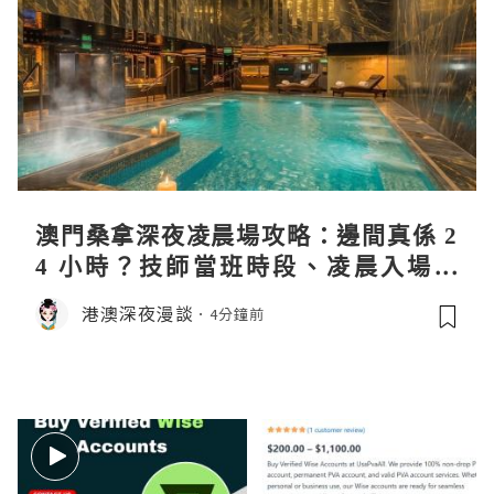
澳門桑拿深夜凌晨場攻略：邊間真係 2
4 小時？技師當班時段、凌晨入場流
程、過夜安排一次過講清
港澳深夜漫談
4分鐘前