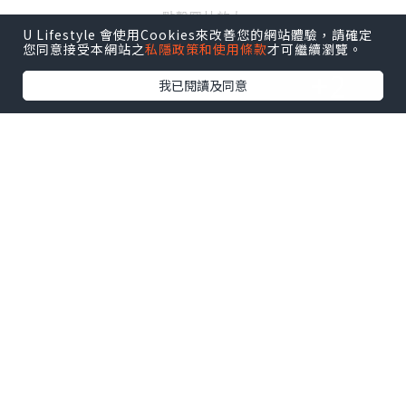
點擊圖片放大
U Lifestyle 會使用Cookies來改善您的網站體驗，請確定
您同意接受本網站之
私隱政策和使用條款
才可繼續瀏覽。
+2
我已閱讀及同意
等待餐點期間，又是拍照時間。在小小的
老屋遊走，腳步也自然地放輕，感覺怕會
弄醒附近的生物。店內有店長自家製的果
醬和果乾發售，充滿小店風情。
待在這裡，彷似在吸收大自然的靈氣，也
是在無聲的跟它對話。有興趣來試試這感
覺嗎？
(相關文章：
我的御用相機 –