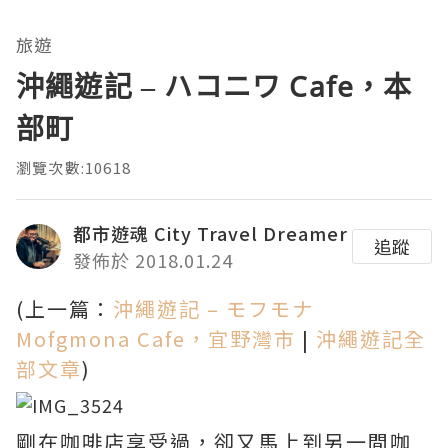
旅遊
沖繩遊記 – ハコニワ Cafe，本
部町
瀏覽次數:10618
都市遊魂 City Travel Dreamer
追蹤
發佈於 2018.01.24
(上一篇：
沖繩遊記 – モフモナ
Mofgmona Cafe，宜野灣市
|
沖繩遊記全
部文章
)
剛在咖啡店享受過，卻又馬上到另一間咖