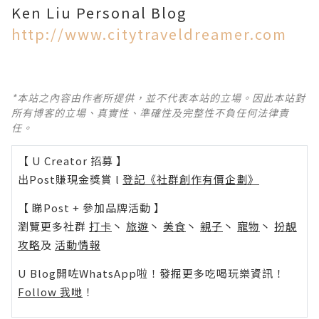
Ken Liu Personal Blog
http://www.citytraveldreamer.com
*本站之內容由作者所提供，並不代表本站的立場。因此本站對
所有博客的立場、真實性、準確性及完整性不負任何法律責
任。
【 U Creator 招募 】
出Post賺現金獎賞 l
登記《社群創作有價企劃》
【 睇Post + 參加品牌活動 】
瀏覽更多社群
打卡
丶
旅遊
丶
美食
丶
親子
丶
寵物
丶
扮靚
攻略
及
活動情報
U Blog開咗WhatsApp啦！發掘更多吃喝玩樂資訊！
Follow 我哋
！