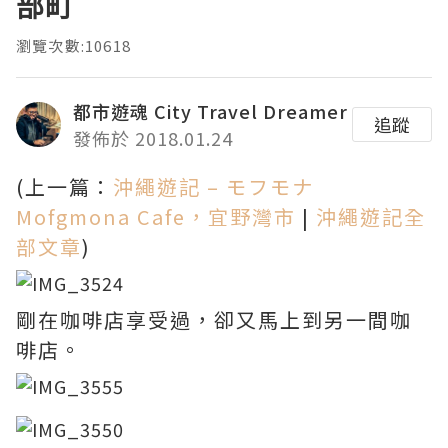
部町
瀏覽次數:10618
都市遊魂 City Travel Dreamer
追蹤
發佈於 2018.01.24
(上一篇：
沖繩遊記 – モフモナ
Mofgmona Cafe，宜野灣市
|
沖繩遊記全
部文章
)
剛在咖啡店享受過，卻又馬上到另一間咖
啡店。