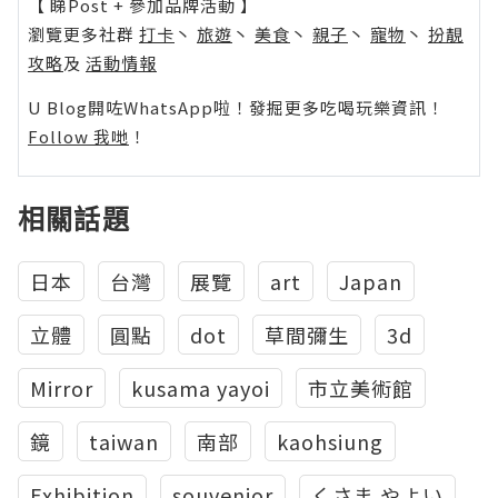
【 睇Post + 參加品牌活動 】
瀏覽更多社群
打卡
丶
旅遊
丶
美食
丶
親子
丶
寵物
丶
扮靚
攻略
及
活動情報
U Blog開咗WhatsApp啦！發掘更多吃喝玩樂資訊！
Follow 我哋
！
相關話題
日本
台灣
展覽
art
Japan
立體
圓點
dot
草間彌生
3d
Mirror
kusama yayoi
市立美術館
鏡
taiwan
南部
kaohsiung
Exhibition
souvenior
くさま やよい