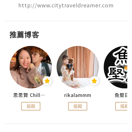
http://www.citytraveldreamer.com
推薦博客
urnal
思思賢 ChillMyBabe
rikalammm
魚堅日
追蹤
追蹤
追蹤