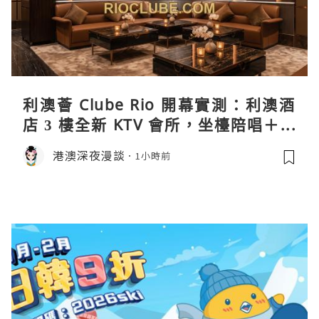
利澳薈 Clube Rio 開幕實測：利澳酒
店 3 樓全新 KTV 會所，坐檯陪唱＋水
療套票一次過睇
港澳深夜漫談
1小時前