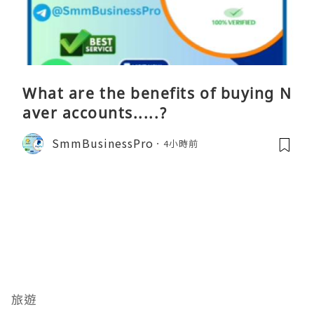
What are the benefits of buying N
aver accounts.....?
SmmBusinessPro
4小時前
旅遊