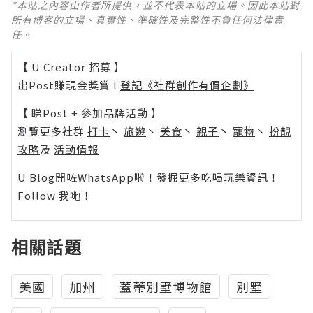
*本站之內容由作者所提供，並不代表本站的立場。因此本站對
所有博客的立場、真實性、準確性及完整性不負任何法律責
任。
【 U Creator 招募 】
出Post賺現金獎賞 l
登記《社群創作有價企劃》
【 睇Post + 參加品牌活動 】
瀏覽更多社群
打卡
丶
旅遊
丶
美食
丶
親子
丶
寵物
丶
扮靚
攻略
及
活動情報
U Blog開咗WhatsApp啦！發掘更多吃喝玩樂資訊！
Follow 我哋
！
相關話題
美國
加州
蓋蒂別墅博物館
別墅