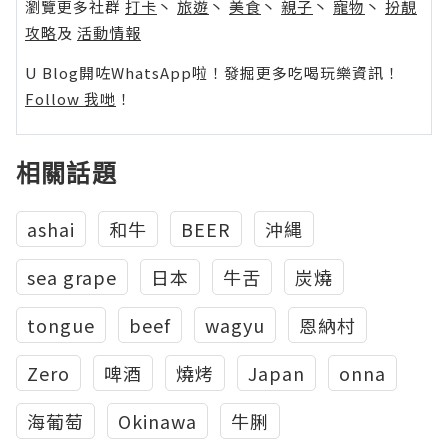
瀏覽更多社群
打卡
丶
旅遊
丶
美食
丶
親子
丶
寵物
丶
扮靚
攻略
及
活動情報
U Blog開咗WhatsApp啦！發掘更多吃喝玩樂資訊！
Follow 我哋
！
相關話題
ashai
和牛
BEER
沖縄
sea grape
日本
牛舌
炭燒
tongue
beef
wagyu
恩納村
Zero
啤酒
燒烤
Japan
onna
海葡萄
Okinawa
牛脷