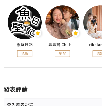
urnal
魚堅日記
思思賢 ChillMyBabe
rikala
追蹤
追蹤
追蹤
發表評論
登入
發表評論