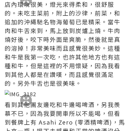
店內環境很美，燈光來得柔和，很舒服
的。未吃主菜前，附上的沙律，前菜，和
追加的沖繩馳名物海葡萄已是精采。當牛
肉和牛舌來到，馬上放到炭爐上燒。牛肉
燒好後，咬下時外面是爽脆，然後就是真
的溶掉！非常美味而且感覺很美妙。這種
和牛是我第一次吃，也許其他地方也有這
種和牛，但是這裡的不用懷疑，因為我看
到其他人都是在讚嘆，而且感覺很滿足
的。另外牛舌也是很美味。
看到其他團友邊吃和牛邊喝啤酒，另我羨
慕不已，因為我要開車所以不能喝，但看
到餐牌上有 Asahi Zero (零酒精啤酒)，馬
上來一瓶！喝下去感覺和正常的啤酒沒分