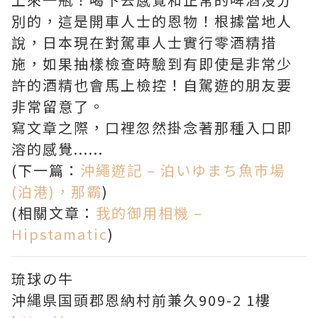
別的，這是開車人士的恩物！根據當地人
說，日本現在對駕車人士實行零酒精措
施，如果抽樣檢查時驗到有即使是非常少
許的酒精也會馬上檢控！自駕遊的朋友要
非常留意了。
寫文章之際，口裡忽然掛念著那種入口即
溶的感覺......
(下一篇：
沖繩遊記 – 泊いゆまち魚市場
(泊港)，那霸
)
(相關文章：
我的御用相機 –
Hipstamatic
)
琉球の牛
沖縄県国頭郡恩納村前兼久909-2 1樓