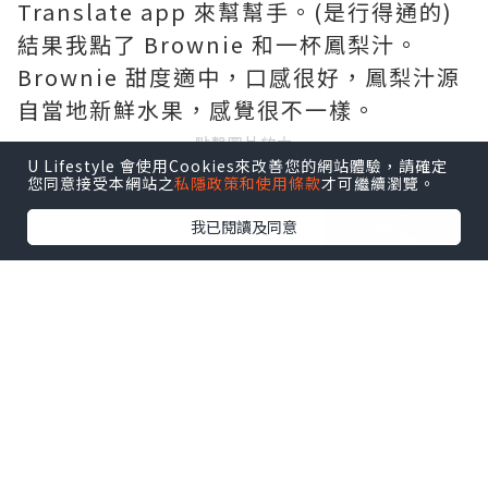
Translate app 來幫幫手。(是行得通的)
結果我點了 Brownie 和一杯鳳梨汁。
Brownie 甜度適中，口感很好，鳳梨汁源
自當地新鮮水果，感覺很不一樣。
點擊圖片放大
U Lifestyle 會使用Cookies來改善您的網站體驗，請確定
您同意接受本網站之
私隱政策和使用條款
才可繼續瀏覽。
+2
我已閱讀及同意
等待餐點期間，又是拍照時間。在小小的
老屋遊走，腳步也自然地放輕，感覺怕會
弄醒附近的生物。店內有店長自家製的果
醬和果乾發售，充滿小店風情。