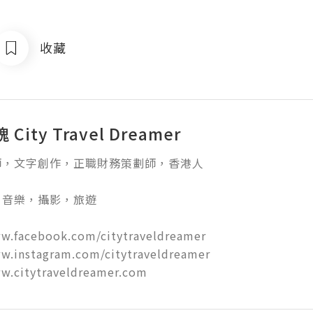
收藏
City Travel Dreamer
，文字創作，正職財務策劃師，香港人

音樂，攝影，旅遊

w.facebook.com/citytraveldreamer

w.instagram.com/citytraveldreamer

ww.citytraveldreamer.com