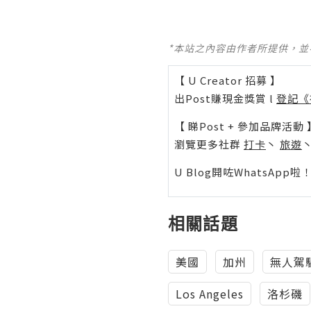
*本站之內容由作者所提供，
【 U Creator 招募 】
出Post賺現金獎賞 l
登記《
【 睇Post + 參加品牌活動 
瀏覽更多社群
打卡
丶
旅遊
U Blog開咗WhatsAp
相關話題
美國
加州
無人駕
Los Angeles
洛杉磯