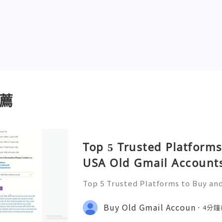
薦
Top 5 Trusted Platforms
USA Old Gmail Accounts
Top 5 Trusted Platforms to Buy an
unts Safely 2026 If You Want To Mo
tact us : ☠️☠️➤Telegram: @usabes
Buy Old Gmail Accoun
4分鐘
(612) 649-8194 ☠️☠️➤Email: