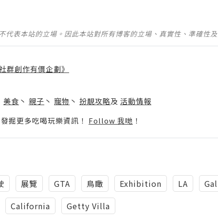
並不代表本站的立場。因此本站對所有博客的立場、真實性、準確性
社群創作有價企劃》
】
丶
美食
丶
親子
丶
寵物
丶
扮靚攻略
及
活動情報
p啦！發掘更多吃喝玩樂資訊！
Follow 我哋
！
駛
展覽
GTA
鳥瞰
Exhibition
LA
Gal
California
Getty Villa