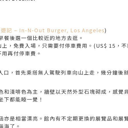
– In-N-Out Burger, Los Angeles
)
早餐後選一個比較近的地方去逛。
 位於山上，免費入場，只需要付停車費用。(US$ 15，
，則不用再付停車費。
seum 入口，首先乘搭無人駕駛列車向山上走，幾分鐘
色和淺啡色為主，牆壁以天然外型石塊砌成，感覺
坐下都能睡一覺！
涵亦是相當漂亮。館內有不定期更換的展覽品和展
腦海了。