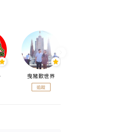
nius
曳豬歎世界
Koalascities (^O^)! @ UTravel
追蹤
追蹤