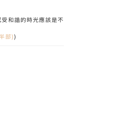
感受和諧的時光應該是不
下半部)
)