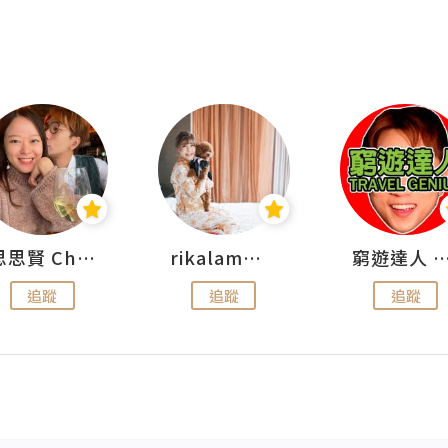
思思賢 ChillMyBabe
rikalammm
窮遊達人 Mr.TravelGe
追蹤
追蹤
追蹤