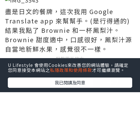
盡是日文的餐牌，這次我用 Google
Translate app 來幫幫手。(是行得通的)
結果我點了 Brownie 和一杯鳳梨汁。
Brownie 甜度適中，口感很好，鳳梨汁源
自當地新鮮水果，感覺很不一樣。
點擊圖片放大
U Lifestyle 會使用Cookies來改善您的網站體驗，請確定
您同意接受本網站之
私隱政策和使用條款
才可繼續瀏覽。
+2
我已閱讀及同意
等待餐點期間，又是拍照時間。在小小的
老屋遊走，腳步也自然地放輕，感覺怕會
弄醒附近的生物。店內有店長自家製的果
醬和果乾發售，充滿小店風情。