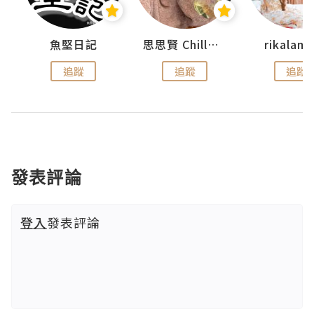
urnal
魚堅日記
思思賢 ChillMyBabe
rikala
追蹤
追蹤
追蹤
發表評論
登入
發表評論