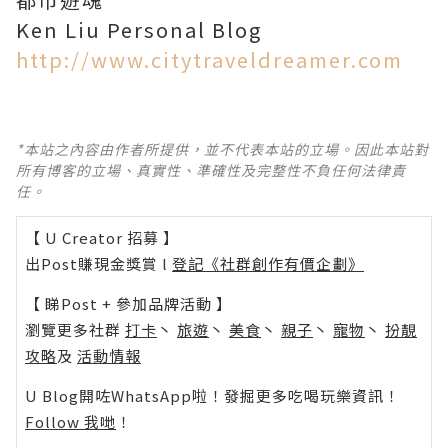
Ken Liu Personal Blog
http://www.citytraveldreamer.com
*本站之內容由作者所提供，並不代表本站的立場。因此本站對
所有博客的立場、真實性、準確性及完整性不負任何法律責
任。
【 U Creator 招募 】
出Post賺現金獎賞 l
登記《社群創作有價企劃》
【 睇Post + 參加品牌活動 】
瀏覽更多社群
打卡
丶
旅遊
丶
美食
丶
親子
丶
寵物
丶
扮靚
攻略
及
活動情報
U Blog開咗WhatsApp啦！發掘更多吃喝玩樂資訊！
Follow 我哋
！