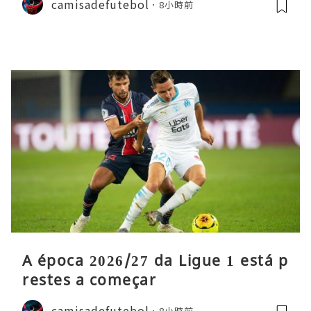
camisadefutebol
8小時前
A época 2026/27 da Ligue 1 está p
restes a começar
camisadefutebol
8小時前