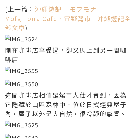
(上一篇：
沖繩遊記 – モフモナ
Mofgmona Cafe，宜野灣市
|
沖繩遊記全
部文章
)
剛在咖啡店享受過，卻又馬上到另一間咖
啡店。
這間咖啡店相信是駕車人仕才會到，因為
它隱藏於山區森林中。位於日式經典屋子
內，屋子以外是大自然，很冷靜的感覺。