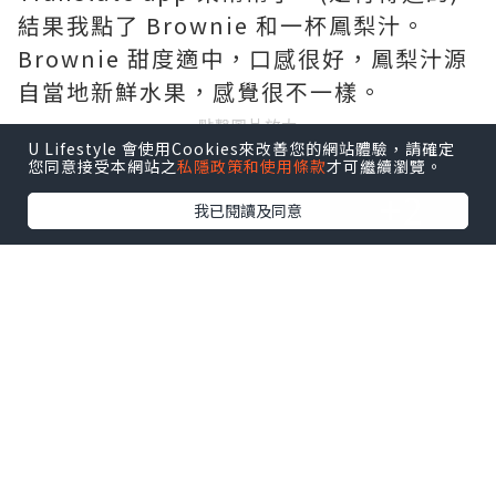
結果我點了 Brownie 和一杯鳳梨汁。
Brownie 甜度適中，口感很好，鳳梨汁源
自當地新鮮水果，感覺很不一樣。
點擊圖片放大
U Lifestyle 會使用Cookies來改善您的網站體驗，請確定
您同意接受本網站之
私隱政策和使用條款
才可繼續瀏覽。
+2
我已閱讀及同意
等待餐點期間，又是拍照時間。在小小的
老屋遊走，腳步也自然地放輕，感覺怕會
弄醒附近的生物。店內有店長自家製的果
醬和果乾發售，充滿小店風情。
待在這裡，彷似在吸收大自然的靈氣，也