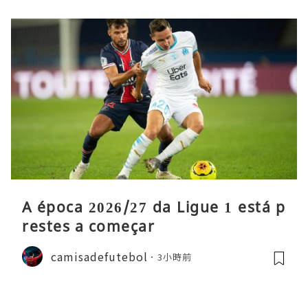
A época 2026/27 da Ligue 1 está p
restes a começar
camisadefutebol
3小時前