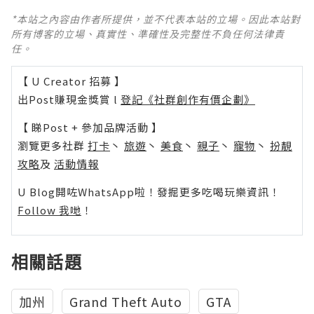
*本站之內容由作者所提供，並不代表本站的立場。因此本站對
所有博客的立場、真實性、準確性及完整性不負任何法律責
任。
【 U Creator 招募 】
出Post賺現金獎賞 l
登記《社群創作有價企劃》
【 睇Post + 參加品牌活動 】
瀏覽更多社群
打卡
丶
旅遊
丶
美食
丶
親子
丶
寵物
丶
扮靚
攻略
及
活動情報
U Blog開咗WhatsApp啦！發掘更多吃喝玩樂資訊！
Follow 我哋
！
相關話題
加州
Grand Theft Auto
GTA