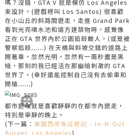
嗎？沒錯，GTA V 就是模仿 Los Angeles
來設計。(遊戲裡叫 Los Santos) 很喜歡
在小山丘的斜路間遊走，走進 Grand Park
看到光亮噴水池和遠方建築物時，感覺像
正在 GTA 世界內於公園追殺敵人。(或是被
警察追殺......) 在天橋與斜坡交錯的道路上
開著車，忽然光明，忽然有一兩秒盡是黑
暗，那刻的我已經活在那幽暗刺激的 GTA
世界了。(幸好還能控制自己沒有去偷車和
開槍......)
都市遊魂就是喜歡靜靜的在都市內遊走，
特別是寧靜的晚上。
(下一篇：
美國西岸長征遊記 – In-N-Out
Burger, Los Angeles
)