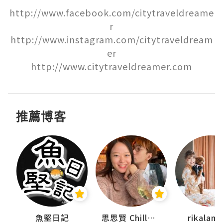
http://www.facebook.com/citytraveldreame
r

http://www.instagram.com/citytraveldream
er

http://www.citytraveldreamer.com
推薦博客
urnal
魚堅日記
思思賢 ChillMyBabe
rikala