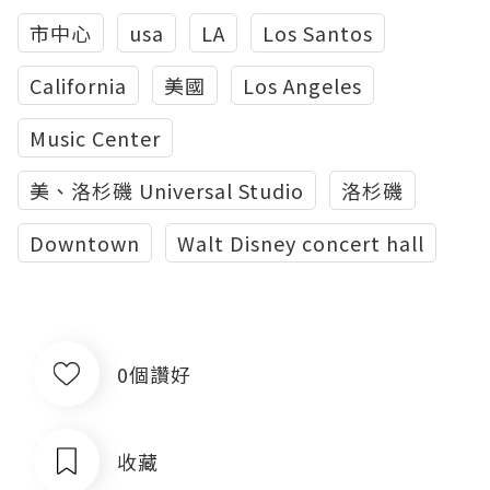
市中心
usa
LA
Los Santos
California
美國
Los Angeles
Music Center
美、洛杉磯 Universal Studio
洛杉磯
Downtown
Walt Disney concert hall
0個讚好
收藏