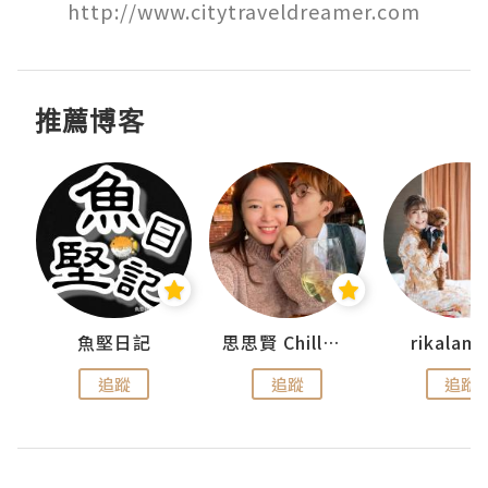
http://www.citytraveldreamer.com
推薦博客
urnal
魚堅日記
思思賢 ChillMyBabe
rikala
追蹤
追蹤
追蹤