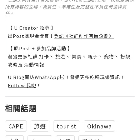
*本站之內容由作者所提供，並不代表本站的立場。因此本站對
所有博客的立場、真實性、準確性及完整性不負任何法律責
任。
【 U Creator 招募 】
出Post賺現金獎賞 l
登記《社群創作有價企劃》
【 睇Post + 參加品牌活動 】
瀏覽更多社群
打卡
丶
旅遊
丶
美食
丶
親子
丶
寵物
丶
扮靚
攻略
及
活動情報
U Blog開咗WhatsApp啦！發掘更多吃喝玩樂資訊！
Follow 我哋
！
相關話題
CAPE
旅遊
tourist
Okinawa