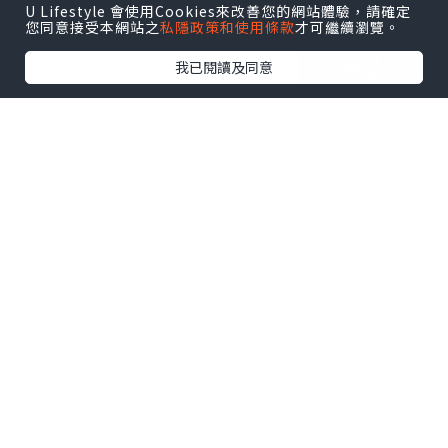
U Lifestyle 會使用Cookies來改善您的網站體驗，請確定
您同意接受本網站之
私隱政策和使用條款
才可繼續瀏覽。
+2
我已閱讀及同意
等待餐點期間，又是拍照時間。在小小的
老屋遊走，腳步也自然地放輕，感覺怕會
弄醒附近的生物。店內有店長自家製的果
醬和果乾發售，充滿小店風情。
待在這裡，彷似在吸收大自然的靈氣，也
是在無聲的跟它對話。有興趣來試試這感
覺嗎？
(相關文章：
我的御用相機 –
Hipstamatic
|
沖繩遊記全部文章
)