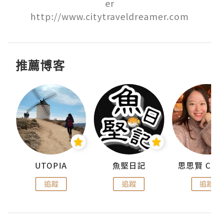
er

http://www.citytraveldreamer.com
推薦博客
urnal
UTOPIA
魚堅日記
追蹤
追蹤
追蹤