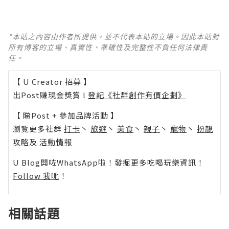
*本站之內容由作者所提供，並不代表本站的立場。因此本站對
所有博客的立場、真實性、準確性及完整性不負任何法律責
任。
【 U Creator 招募 】
出Post賺現金獎賞 l
登記《社群創作有價企劃》
【 睇Post + 參加品牌活動 】
瀏覽更多社群
打卡
丶
旅遊
丶
美食
丶
親子
丶
寵物
丶
扮靚
攻略
及
活動情報
U Blog開咗WhatsApp啦！發掘更多吃喝玩樂資訊！
Follow 我哋
！
相關話題