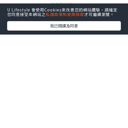
點擊圖片放大
U Lifestyle 會使用Cookies來改善您的網站體驗，請確定
您同意接受本網站之
私隱政策和使用條款
才可繼續瀏覽。
+2
我已閱讀及同意
等待餐點期間，又是拍照時間。在小小的
老屋遊走，腳步也自然地放輕，感覺怕會
弄醒附近的生物。店內有店長自家製的果
醬和果乾發售，充滿小店風情。
待在這裡，彷似在吸收大自然的靈氣，也
是在無聲的跟它對話。有興趣來試試這感
覺嗎？
(相關文章：
我的御用相機 –