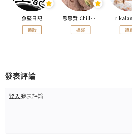
urnal
魚堅日記
思思賢 ChillMyBabe
rikala
追蹤
追蹤
追蹤
發表評論
登入
發表評論