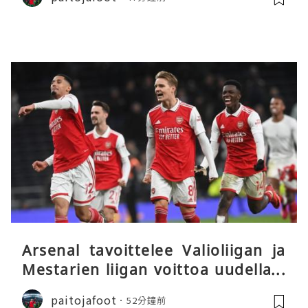
Arsenal tavoittelee Valioliigan ja
Mestarien liigan voittoa uudella k
audella
paitojafoot
52分鐘前