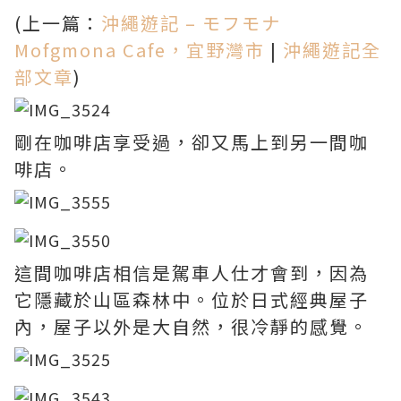
(上一篇：
沖繩遊記 – モフモナ
Mofgmona Cafe，宜野灣市
|
沖繩遊記全
部文章
)
剛在咖啡店享受過，卻又馬上到另一間咖
啡店。
這間咖啡店相信是駕車人仕才會到，因為
它隱藏於山區森林中。位於日式經典屋子
內，屋子以外是大自然，很冷靜的感覺。