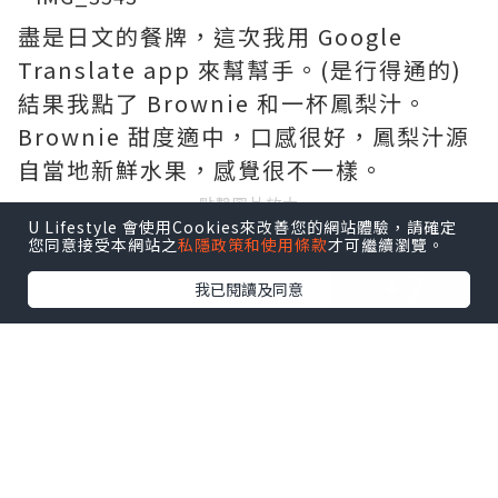
盡是日文的餐牌，這次我用 Google
Translate app 來幫幫手。(是行得通的)
結果我點了 Brownie 和一杯鳳梨汁。
Brownie 甜度適中，口感很好，鳳梨汁源
自當地新鮮水果，感覺很不一樣。
點擊圖片放大
U Lifestyle 會使用Cookies來改善您的網站體驗，請確定
您同意接受本網站之
私隱政策和使用條款
才可繼續瀏覽。
+2
我已閱讀及同意
等待餐點期間，又是拍照時間。在小小的
老屋遊走，腳步也自然地放輕，感覺怕會
弄醒附近的生物。店內有店長自家製的果
醬和果乾發售，充滿小店風情。