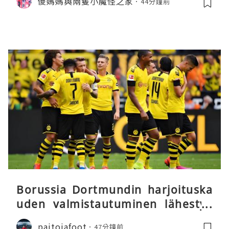
儍媽媽與兩隻小魔怪之家
44分鐘前
館。到觀景餐廳邊觀賞賽車邊嘆午餐
Borussia Dortmundin harjoituska
uden valmistautuminen lähestyy
päätöstään
paitojafoot
47分鐘前