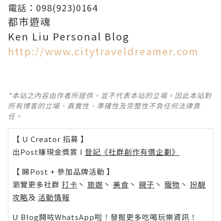
電話：
098(923)0164
都市遊魂
Ken Liu Personal Blog
http://www.citytraveldreamer.com
*本站之內容由作者所提供，並不代表本站的立場。因此本站對
所有博客的立場、真實性、準確性及完整性不負任何法律責
任。
【 U Creator 招募 】
出Post賺現金獎賞 l
登記《社群創作有價企劃》
【 睇Post + 參加品牌活動 】
瀏覽更多社群
打卡
丶
旅遊
丶
美食
丶
親子
丶
寵物
丶
扮靚
攻略
及
活動情報
U Blog開咗WhatsApp啦！發掘更多吃喝玩樂資訊！