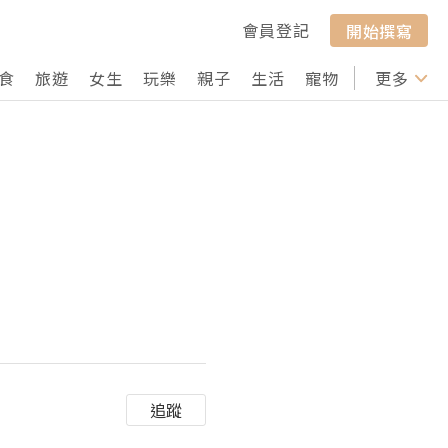
會員登記
開始撰寫
食
旅遊
女生
玩樂
親子
生活
寵物
行山
更多
打卡
追蹤