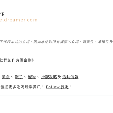
og
veldreamer.com
並不代表本站的立場。因此本站對所有博客的立場、真實性、準確性
社群創作有價企劃》
】
丶
美食
丶
親子
丶
寵物
丶
扮靚攻略
及
活動情報
p啦！發掘更多吃喝玩樂資訊！
Follow 我哋
！