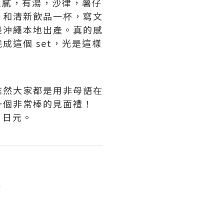
很膩，有湯，沙律，薯仔
，和清新飲品一杯，寫文
是沖繩本地出產。真的感
這個 set，光是這樣
雖然大家都是用非母語在
一個非常棒的見面禮！
0 日元。
)