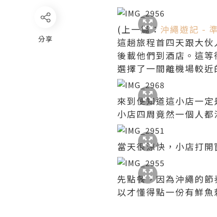
(上一篇：
沖繩遊記 - 
分享
這趟旅程首四天跟大伙
後載他們到酒店。這等
選擇了一間離機場較近
來到便知道這小店一定
小店四周竟然一個人都
當天很涼快，小店打開
先點餐，因為沖繩的節
以才懂得點一份有鮮魚刺