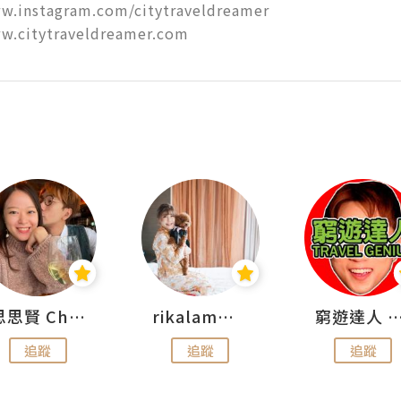
w.instagram.com/citytraveldreamer

ww.citytraveldreamer.com
思思賢 ChillMyBabe
rikalammm
窮遊達人 Mr.TravelGe
追蹤
追蹤
追蹤