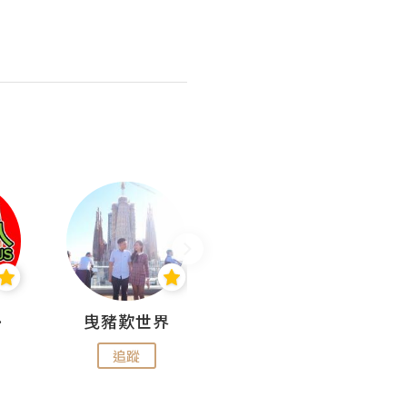
nius
曳豬歎世界
Koalascities (^O^)! @ UTravel
追蹤
追蹤