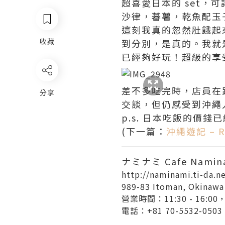
超喜愛日本的 set
沙律，蕃薯，乾魚配玉
這刻我真的忽然肚餓起
收藏
到分別，是真的。我就
已經夠好玩！超級的享
差不多吃完時，店員在
分享
交談，但仍感受到沖繩
p.s. 日本吃飯的價錢
(下一篇：
沖繩遊記 – 
ナミナミ Cafe Namin
http://naminami.ti-da.n
989-83 Itoman, Ok
營業時間：11:30 - 16
電話：+81 70-5532-0503