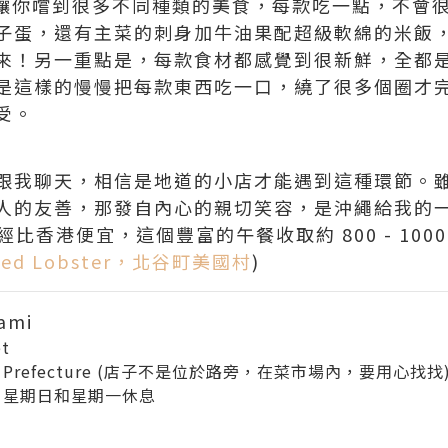
，可讓你嚐到很多不同種類的美食，每款吃一點，不會
子蛋，還有主菜的刺身加牛油果配超級軟綿的米飯
來！另一重點是，每款食材都感覺到很新鮮，全都
是這樣的慢慢把每款東西吃一口，繞了很多個圈才完成
受。
跟我聊天，相信是地道的小店才能遇到這種環節。
人的友善，那發自內心的親切笑容，是沖繩給我的
已經比香港便宜，這個豐富的午餐收取約 800 - 100
Red Lobster，北谷町美國村
)
ami
et
inawa Prefecture (店子不是位於路旁，在菜市場內，要用心找找
:00，星期日和星期一休息