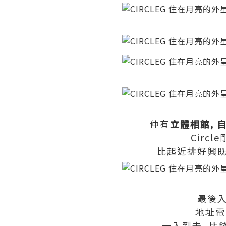
仲有
立體相館
,
Circ
比起近排好興既尖
最後入場
地址電
一入到去, 比