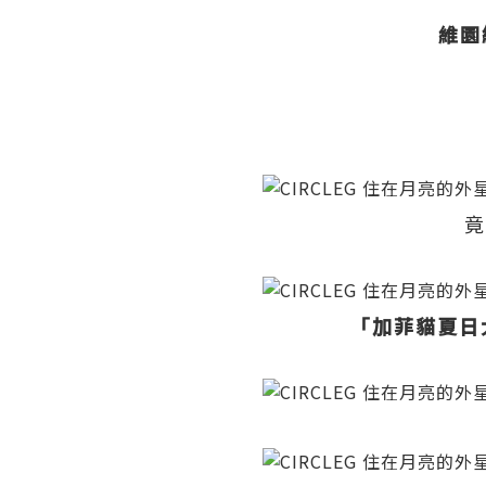
維園
竟
「加菲貓
夏日