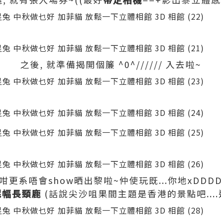
之後, 就準備揭開個簾 ^0^////// 入去啦~
咁更系唔會show晒出黎啦~仲使玩既...你地xDDD
呢幅長頸鹿
(話說尖沙咀果間主題是香港的景點吧...