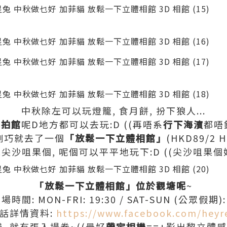
中秋除左可以玩燈籠, 食月餅, 扮下狼人...
自拍館
呢D地方都可以去玩:D ((再唔系
行下海濱
都唔
le剛巧就去了一個
「放鬆一下立體相館」
(HKD89/2 H
沙咀果個, 呢個可以平平地玩下:D ((尖沙咀果個好貴
「放鬆一下立體相館」位於觀塘呢
~
時間: MON-FRI: 19:30 / SAT-SUN (公眾假期): 
話詳情資料:
https://www.facebook.com/heyr
錢, 就有張入場券~((最好
帶定相機
==+影出黎立體