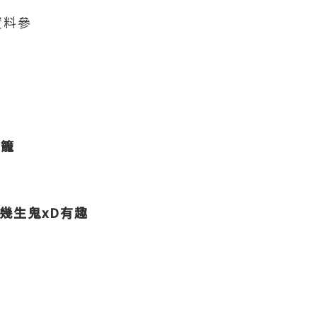
資料參
燈籠
幾生鬼xD有趣