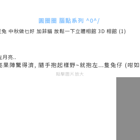
圓圈圈 腦點系列 ^0^/
月亮..
陣驚得濟, 隨手抱起樣野~就抱左...隻兔仔 (咁如果
點擊圖片放大