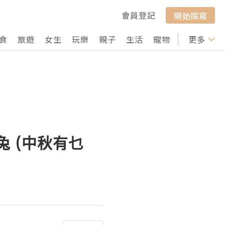
會員登記
開始撰寫
食
旅遊
女生
玩樂
親子
生活
寵物
行山
更多
打卡
星兔 (中秋有乜