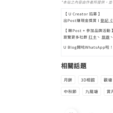
*本站之內容由作者所提供，
【 U Creator 招募 】
出Post賺現金獎賞 l
登記《
【 睇Post + 參加品牌活動 
瀏覽更多社群
打卡
丶
旅遊
U Blog開咗WhatsAp
相關話題
月餅
3D相館
觀塘
中秋節
九龍塘
賞