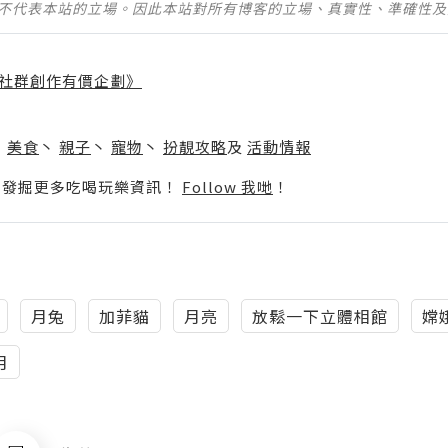
並不代表本站的立場。因此本站對所有博客的立場、真實性、準確性
社群創作有價企劃》
】
丶
美食
丶
親子
丶
寵物
丶
扮靚攻略
及
活動情報
p啦！發掘更多吃喝玩樂資訊！
Follow 我哋
！
月兔
加菲貓
月亮
放鬆一下立體相館
嫦
月