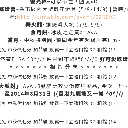
螢光棒
~可以帶住四圍玩xD
綵燈會
~系市區內大型既花燈會 (5/9-14/9) [暫時
考:
http://timable.com/event/625096
]
舞火龍
~銅鑼灣大坑 (7/9-9/9)
食月餅
~冰皮定奶黃ar AvA
賞月
~ 中秋特別圓~聽聞今年有超級月亮tim~
然有ELSA ^0^/// 仲見到牢騷熊0////0
好可愛既
。
。。。。。。
相
片
分
享
。。。。。。
。
大派對」
AvA 加菲貓比較少做商場展品, 今次一出~
至2014年8月31日 ((香港九龍塘又一城 ^0^///