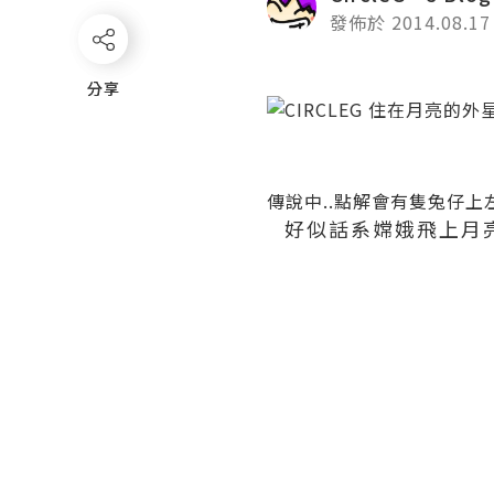
發佈於 2014.08.17
分享
分享
傳說中..點解會有隻兔仔上左
好似話系嫦娥飛上月亮果