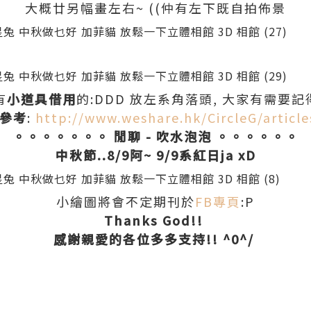
大概廿另幅畫左右~ ((仲有左下既自拍佈景
有
小道具借用
的:DDD 放左系角落頭, 大家有需要記
參考
:
http://www.weshare.hk/CircleG/articl
。。。。。。。 閒聊 - 吹水泡泡 。。。。。。
中秋節..8/9阿~ 9/9系紅日ja xD
小繪圖將會不定期刊於
FB專頁
:P
Thanks God!!
感謝親愛的各位多多支持!! ^0^/