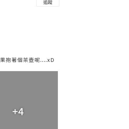
追蹤
抱著個茶壺呢....xD
+4