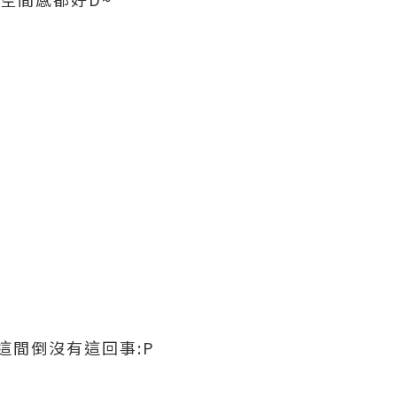
D
.這間倒沒有這回事:P