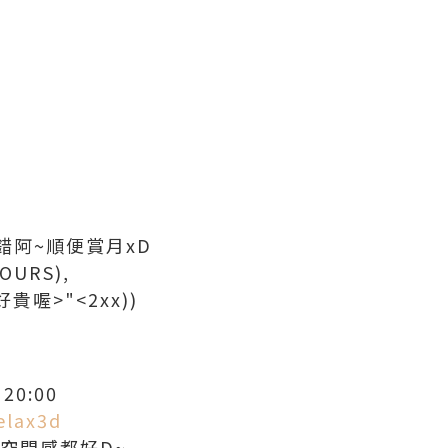
錯阿~順便賞月xD
OURS),
喔>"<2xx))
20:00
elax3d
感空間感都好D~