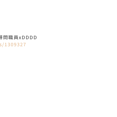
得問職員xDDDD
es/1309327