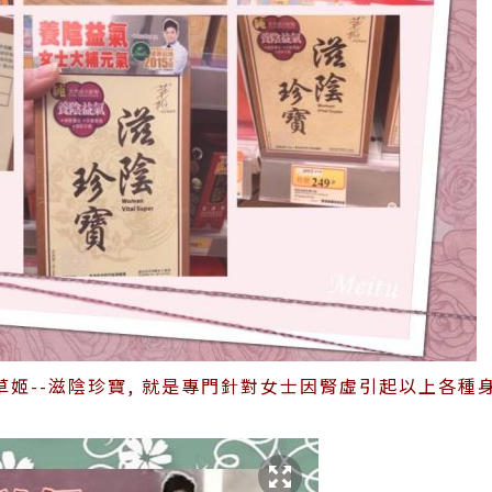
姬--滋陰珍寶, 就是專門針對女士因腎虛引起以上各種身體