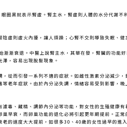
腎，眼圈黑就表示腎虛。腎主水，腎虛則人體的水分代謝不
腎陰虛則虛火內擾，讓人煩躁；心腎不交則導致失眠、健
開始漸漸衰退。中醫上說腎主水，其華在發，腎臟的功能
光澤，容易出現脫髮現象。
調，從而引發一系列不適的症狀。如雌性激素分泌減少，
痛等老年症狀。由於內分泌失調，情緒容易受到影響，晚
有濾毒、藏精、調節內分泌等功能，對女性的生殖健康有
卵巢早衰，而卵巢功能的退化必將引起更年期提前。正常
衰老的速度大大提前，如很多30、40歲的女性過早的進