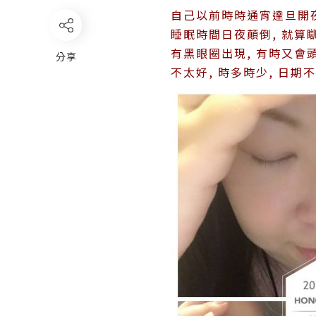
自己以前時時通宵達旦開夜
睡眠時間日夜顛倒, 就算瞓
有黑眼圈出現, 有時又會頭
分享
不太好, 時多時少, 日期不準