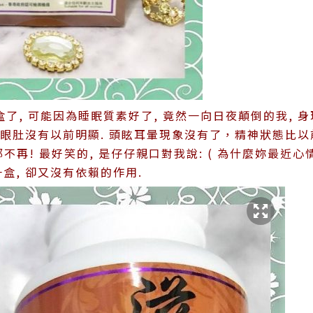
盒了, 可能因為睡眠質素好了, 竟然一向日夜顛倒的我, 
圈和眼肚沒有以前明顯. 頭眩耳暈現象沒有了，精神狀態比
不再! 最好笑的, 是仔仔親口對我說: ( 為什麼妳最近心
盒, 卻又沒有依賴的作用.