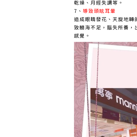
乾燥、月經失調等。
7、
導致頭眩耳暈
造成眼睛發花、天旋地轉
致髓海不足，腦失所養，
感覺。