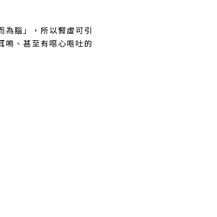
而為腦」，所以腎虛可引
耳鳴、甚至有噁心嘔吐的