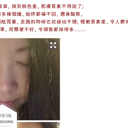
車, 搞到臉色差, 肌膚質素不用說了;
多幾個鐘, 始終都補不回, 週身酸軟,
眩耳暈, 走路的時候也試過站不穩; 睡眠質素差, 令人鬱燥
, 荷爾蒙不好, 令頭髮都掉得多.......