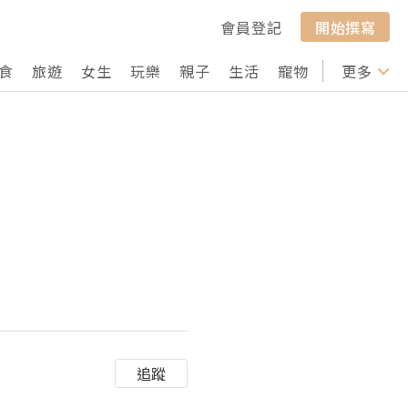
會員登記
開始撰寫
食
旅遊
女生
玩樂
親子
生活
寵物
行山
更多
打卡
追蹤