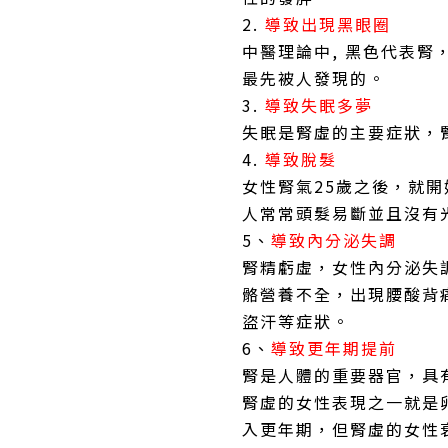
2.
導致出現黑眼圈
中醫理論中, 黑色代表
最先被人發現的。
3.
導致失眠多夢
失眠是腎虛的主要症狀，
4.
導致脫髮
女性腎氣25歲之後，就
人常常頭髮易斷並且沒有
5、
導致內分泌失調
腎精虧虛，女性內分泌失
骼營養不全，出現腰酸背
盜汗等症狀。
6、
導致更年期提前
腎是人體的重要器官，具
腎虛的女性表現之一就是
入更年期，但腎虛的女性