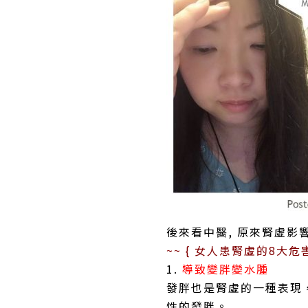
後來看中醫, 原來腎虛影響
~~ { 女人患腎虛的8大危害
1.
導致變胖變水腫
發胖也是腎虛的一種表現
性的發胖。