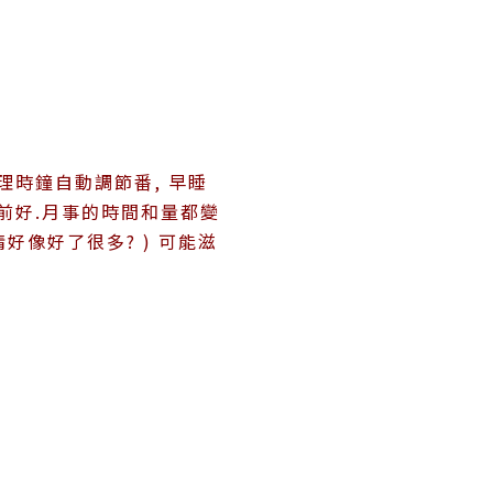
身理時鐘自動調節番, 早睡
以前好.月事的時間和量都變
情好像好了很多? ) 可能滋