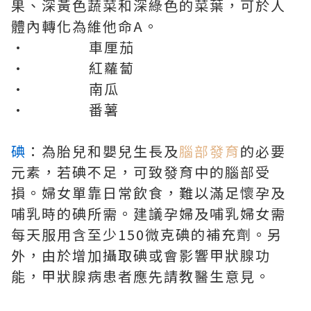
果、深黃色蔬菜和深綠色的菜葉，可於人
體內轉化為維他命A。
• 車厘茄
• 紅蘿蔔
• 南瓜
• 番薯
碘
：為胎兒和嬰兒生長及
腦部發育
的必要
元素，若碘不足，可致發育中的腦部受
損。婦女單靠日常飲食，難以滿足懷孕及
哺乳時的碘所需。建議孕婦及哺乳婦女需
每天服用含至少150微克碘的補充劑。另
外，由於增加攝取碘或會影響甲狀腺功
能，甲狀腺病患者應先請教醫生意見。