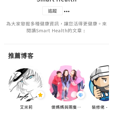
追蹤
為大家發掘多種健康資訊，讓您活得更健康。來
閱讀Smart Health的文章﹗
推薦博客
點滴
艾米莉
儍媽媽與兩隻小魔怪之家