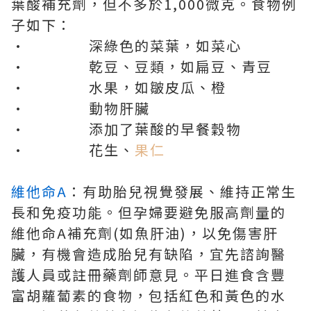
葉酸補充劑，但不多於1,000微克。食物例
子如下：
• 深綠色的菜葉，如菜心
• 乾豆、豆類，如扁豆、青豆
• 水果，如皺皮瓜、橙
• 動物肝臟
• 添加了葉酸的早餐穀物
• 花生、
果仁
維他命
A
：有助胎兒視覺發展、維持正常生
長和免疫功能。但孕婦要避免服高劑量的
維他命A補充劑(如魚肝油)，以免傷害肝
臟，有機會造成胎兒有缺陷，宜先諮詢醫
護人員或註冊藥劑師意見。平日進食含豐
富胡蘿蔔素的食物，包括紅色和黃色的水