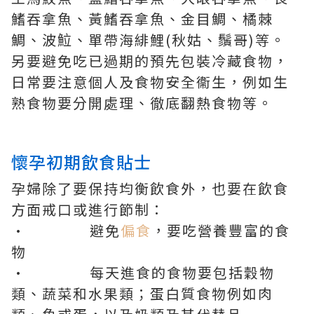
鰭吞拿魚、黃鰭吞拿魚、金目鯛、橘棘
鯛、波𩶘、單帶海緋鯉(秋姑、鬚哥)等。
另要避免吃已過期的預先包裝冷藏食物，
日常要注意個人及食物安全衞生，例如生
熟食物要分開處理、徹底翻熱食物等。
懷孕初期飲食貼士
孕婦除了要保持均衡飲食外，也要在飲食
方面戒口或進行節制：
• 避免
偏食
，要吃營養豐富的食
物
• 每天進食的食物要包括穀物
類、蔬菜和水果類；蛋白質食物例如肉