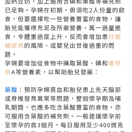
加鈣豆奶，加上服用含碘和葉酸等補充劑
已足夠。孕婦在初期，毋須吃2人份量的飲
食，但要選擇吃一些營養豐富的食物，讓
胎兒能獲得充足及所需營養。萬一過量進
食，令體重過度上升，反而會增加患
妊娠
糖尿病
的風險、或嬰兒出世後過重的問
題。
孕婦要增加從食物中攝取葉酸、碘和
維他
命
A等營養素，以幫助胎兒發展：
葉酸
：預防孕婦貧血和胎兒患上先天腦部
或脊椎發育異常等問題，整個懷孕期及哺
乳期間，也應多吃含葉酸豐富的食物，亦
可服用含葉酸的補充劑。一般建議懷孕前
至懷孕的首3個月，每日服用至少400微克