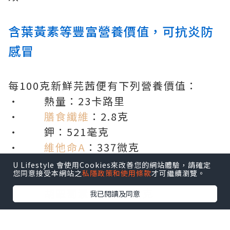
含葉黃素等豐富營養價值，可抗炎防
感冒
每100克新鮮芫茜便有下列營養價值：
· 熱量：23卡路里
·
膳食纖維
：2.8克
· 鉀：521毫克
·
維他命A
：337微克
·
維他命C
：27毫克
U Lifestyle 會使用Cookies來改善您的網站體驗，請確定
您同意接受本網站之
私隱政策和使用條款
才可繼續瀏覽。
· 維他命K：310微克
· 胡蘿蔔素：3,930微克
我已閱讀及同意
· 葉黃素及玉米黃素：865微克