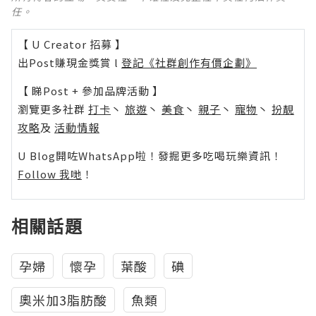
任。
【 U Creator 招募 】
出Post賺現金獎賞 l
登記《社群創作有價企劃》
【 睇Post + 參加品牌活動 】
瀏覽更多社群
打卡
丶
旅遊
丶
美食
丶
親子
丶
寵物
丶
扮靚
攻略
及
活動情報
U Blog開咗WhatsApp啦！發掘更多吃喝玩樂資訊！
Follow 我哋
！
相關話題
孕婦
懷孕
葉酸
碘
奧米加3脂肪酸
魚類