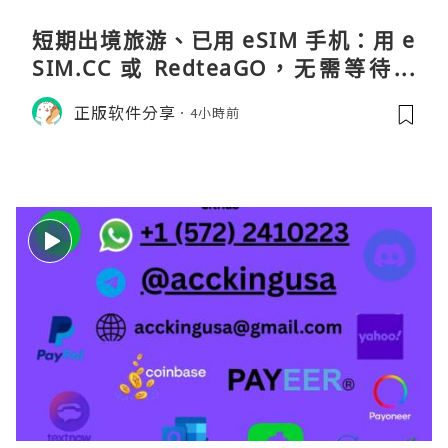
短期出境旅游、已用 eSIM 手机：用 e
SIM.CC 或 RedteaGO，无需等待收
货。需要“当地号码 + 通话短信”（如
正版软件分享
4小時前
打车、外卖、客户联络）：优先 Redt
eaGO（明确提供通话短信套餐）。长