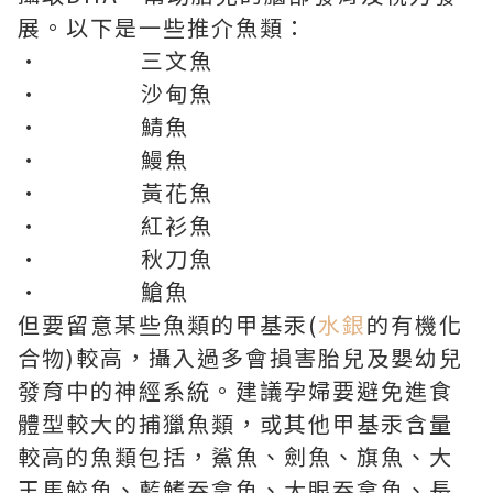
展。以下是一些推介魚類：
• 三文魚
• 沙甸魚
• 鯖魚
• 鰻魚
• 黃花魚
• 紅衫魚
• 秋刀魚
• 䱽魚
但要留意某些魚類的甲基汞(
水銀
的有機化
合物)較高，攝入過多會損害胎兒及嬰幼兒
發育中的神經系統。建議孕婦要避免進食
體型較大的捕獵魚類，或其他甲基汞含量
較高的魚類包括，鯊魚、劍魚、旗魚、大
王馬鮫魚、藍鰭吞拿魚、大眼吞拿魚、長