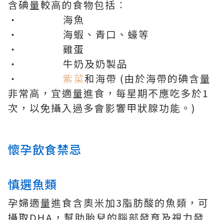
含碘量較高的食物包括︰
• 海魚
• 海蝦、青口、蠔等
• 雞蛋
• 牛奶及奶製品
•
紫菜
和海帶 (由於海帶的碘含量
非常高，宜適量進食，每星期不應吃多於1
次，以免攝入過多會影響甲狀腺功能。)
懷孕飲食禁忌
慎選魚類
孕婦適量進食含奧米加3脂肪酸的魚類，可
攝取DHA，幫助胎兒的腦部發育及視力發