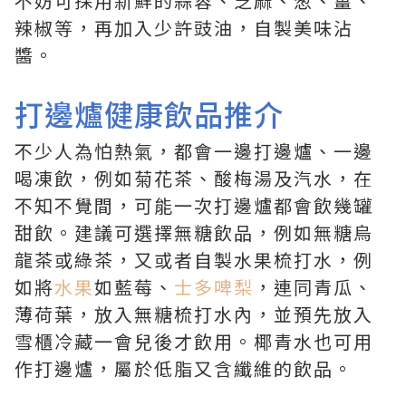
不妨可採用新鮮的蒜蓉、芝麻、葱、薑、
辣椒等，再加入少許豉油，自製美味沾
醬。
打邊爐健康飲品推介
不少人為怕熱氣，都會一邊打邊爐、一邊
喝凍飲，例如菊花茶、酸梅湯及汽水，在
不知不覺間，可能一次打邊爐都會飲幾罐
甜飲。建議可選擇無糖飲品，例如無糖烏
龍茶或綠茶，又或者自製水果梳打水，例
如將
水果
如藍莓、
士多啤梨
，連同青瓜、
薄荷葉，放入無糖梳打水內，並預先放入
雪櫃冷藏一會兒後才飲用。椰青水也可用
作打邊爐，屬於低脂又含纖維的飲品。