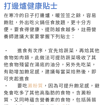
打邊爐健康貼士
在寒冷的日子打邊爐，暖笠笠之餘，容易
飽肚，外出吃火鍋任食放題，更十分方
便。要食得健康、提防越食越多，註冊營
養師建議大家要掌握下列貼士：
· 進食有次序，宜先烚蔬菜，再烚其他
食物如肉類，此做法可提防蔬菜吸收了其
他食物殘留在湯底的油分，另外先吃菜，
有助增加飽足感，建議每當菜烚熟後，即
可夾起進食
· 要吃
澱粉質
，因為可提升飽足感，避
免會吃多了其他高脂肪的食物。含澱粉
質、又同時蘊含營養素的食物，包括蒟蒻