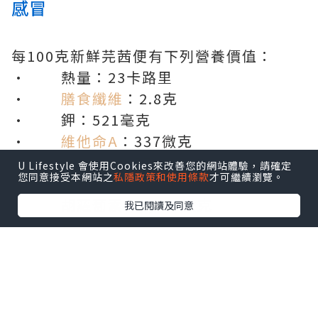
感冒
每100克新鮮芫茜便有下列營養價值：
· 熱量：23卡路里
·
膳食纖維
：2.8克
· 鉀：521毫克
·
維他命A
：337微克
·
維他命C
：27毫克
U Lifestyle 會使用Cookies來改善您的網站體驗，請確定
您同意接受本網站之
私隱政策和使用條款
才可繼續瀏覽。
· 維他命K：310微克
· 胡蘿蔔素：3,930微克
我已閱讀及同意
· 葉黃素及玉米黃素：865微克
芫茜蘊含多種維他命及礦物質，包括維他
命A可促進兒童的發育及成長，並維持皮膚
及黏膜健康和使免疫系統正常運作。維他