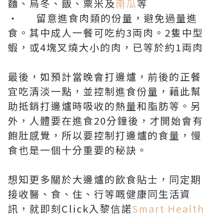
麵、烏冬、飯、粟米及
南瓜
等
· 留意進食肉類的份量，避免過量進
食。其中成人一餐可吃約3両肉。2隻中型
蝦，或4塊叉燒大小的肉，已等於約1両肉
最後，如預計當晚會打邊爐，前後的正餐
宜吃清淡一點，並控制進食份量，藉此幫
助抵銷打邊爐時吸收的熱量和脂肪等。另
外，人體要在進食20分鐘後，才開始會有
飽肚感覺，所以要控制打邊爐的食量，慢
食也是一個十分重要的秘訣。
想知更多關於大邊爐的飲食貼士，同定期
接收醫、食、住、行等嘅健康同生活資
訊，就即刻Click入黎信諾
Smart Health