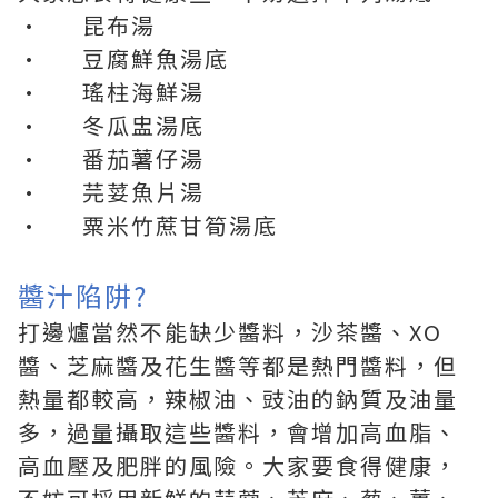
· 昆布湯
· 豆腐鮮魚湯底
· 瑤柱海鮮湯
· 冬瓜盅湯底
· 番茄薯仔湯
· 芫荽魚片湯
· 粟米竹蔗甘筍湯底
醬汁陷阱?
打邊爐當然不能缺少醬料，沙茶醬、XO
醬、芝麻醬及花生醬等都是熱門醬料，但
熱量都較高，辣椒油、豉油的鈉質及油量
多，過量攝取這些醬料，會增加高血脂、
高血壓及肥胖的風險。大家要食得健康，