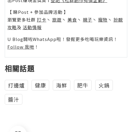
出Post賺現金獎賞 l
登記《社群創作有價企劃》
【 睇Post + 參加品牌活動 】
瀏覽更多社群
打卡
丶
旅遊
丶
美食
丶
親子
丶
寵物
丶
扮靚
攻略
及
活動情報
U Blog開咗WhatsApp啦！發掘更多吃喝玩樂資訊！
Follow 我哋
！
相關話題
打邊爐
健康
海鮮
肥牛
火鍋
醬汁