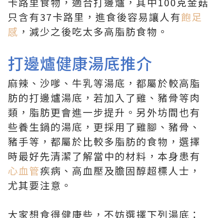
卡路里食物，適合打邊爐，其中100克金菇
只含有37卡路里，進食後容易讓人有
飽足
感
，減少之後吃太多高脂肪食物。
打邊爐健康湯底推介
麻辣、沙嗲、牛乳等湯底，都屬於較高脂
肪的打邊爐湯底，若加入了雞、豬骨等肉
類，脂肪更會進一步提升。另外坊間也有
些養生鍋的湯底，更採用了雞腳、豬骨、
豬手等，都屬於比較多脂肪的食物，選擇
時最好先清潔了解當中的材料，本身患有
心血管
疾病、高血壓及膽固醇超標人士，
尤其要注意。
大家想食得健康些，不妨選擇下列湯底：