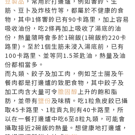
豆製品
，常用於打邊爐，例如響鈴、生
筋、豆卜及炸枝竹等，都屬於不健康的食
物，其中1條響鈴已有90卡路里，加上容易
吸收油份，吃2條再加上吸收了湯底的油
份，熱量隨時會多於1碗飯(1碗飯約220卡
路里)。至於1個生筋未浸入湯底前，已有
100卡路里、並等同1.5茶匙油，熱量及油
份都相當多。
而丸類、餃子及加工肉，例如芝士腸及午
餐肉都是打邊爐的致肥食物，其中餃子及
加工肉含大量可令
膽固醇
上升的飽和脂
肪，並帶有
鹽份
及味精。吃1粒魚皮餃已攝
取45卡路里、1粒貢丸則有40卡路里，所
以在一餐打邊爐中吃6至8粒丸類，可能會
攝取接近2碗飯的熱量。想健康地打邊爐，