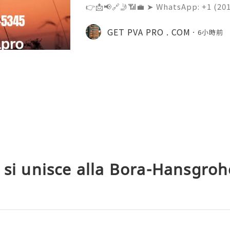
👉📩📢🔗🤳📶💼 ➤ WhatsApp: +‪1 (20
➤ Telegram: @Getpvapro 👉📩📢🔗
pro.com Buy Old Gmail Accounts -
GET PVA PRO . COM
6小時前
Accounts | Getpvapro.com Discove
 si unisce alla Bora-Hansgroh