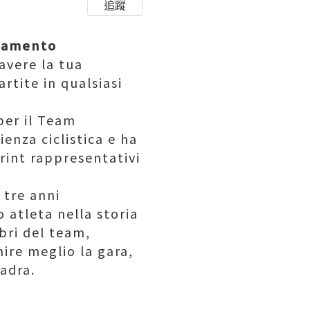
追蹤
iamento
avere la tua
artite in qualsiasi
per il Team
enza ciclistica e ha
print rappresentativi
 tre anni
 atleta nella storia
bri del team,
nire meglio la gara,
adra.