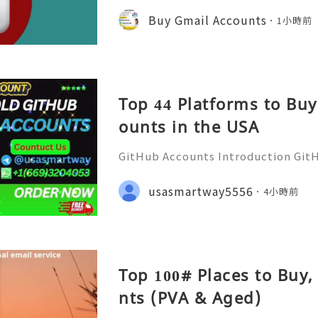
ail accounts might just be the sol
Buy Gmail Accounts
1小時前
r. With millions of users r
Top 44 Platforms to Bu
ounts in the USA
GitHub Accounts Introduction GitHu
eading platforms for software dev
ions of developers, businesses, st
usasmartway5556
4小時前
ommunities. It is much m
Top 100# Places to Buy
nts (PVA & Aged)