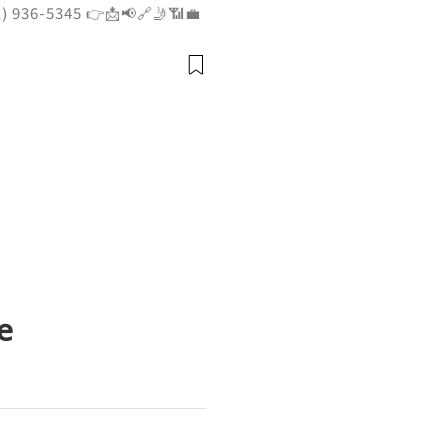
1) 936-5345 👉📩📢🔗🤳📶💼
📶💼 ➤ Website: getpva
 Premium Aged Gmail PVA
r Reliable Old Gm
e