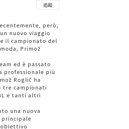
追蹤
. Recentemente, però,
e un nuovo viaggio
re il campionato del
moda, Primož
Team ed è passato
a professionale più
imož Roglič ha
o tre campionati
 e tanti altri
vuto una nuova
 principale
 obiettivo