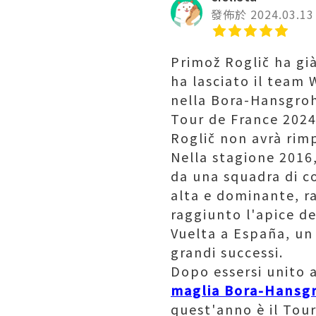
發佈於 2024.03.13
Primož Roglič ha già
ha lasciato il team 
nella Bora-Hansgrohe
Tour de France 202
Roglič non avrà rimp
Nella stagione 2016
da una squadra di c
alta e dominante, r
raggiunto l'apice d
Vuelta a España, un
grandi successi.
Dopo essersi unito 
maglia Bora-Hansg
quest'anno è il Tour