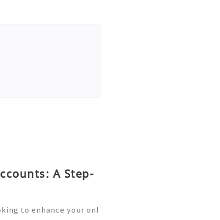
ccounts: A Step-
oking to enhance your onl
unication? Buying old Gm