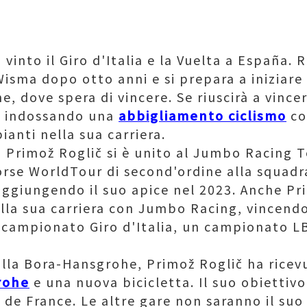
 vinto il Giro d'Italia e la Vuelta a España
Wisma dopo otto anni e si prepara a iniziar
, dove spera di vincere. Se riuscirà a vince
4 indossando una
abbigliamento ciclismo
co
ianti nella sua carriera.
, Primož Roglič si è unito al Jumbo Racing 
orse WorldTour di second'ordine alla squadr
aggiungendo il suo apice nel 2023. Anche Pr
ella sua carriera con Jumbo Racing, vincend
 campionato Giro d'Italia, un campionato LBL
alla Bora-Hansgrohe, Primož Roglič ha rice
rohe
e una nuova bicicletta. Il suo obiettivo
 de France. Le altre gare non saranno il suo