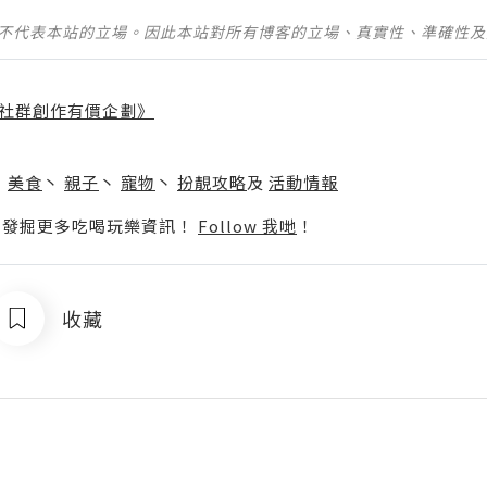
並不代表本站的立場。因此本站對所有博客的立場、真實性、準確性
社群創作有價企劃》
】
丶
美食
丶
親子
丶
寵物
丶
扮靚攻略
及
活動情報
p啦！發掘更多吃喝玩樂資訊！
Follow 我哋
！
收藏
a