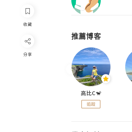
收藏
推薦博客
分享
Nei Ho! 你好:)
高比C🐒
追蹤
追蹤