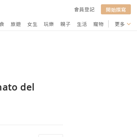
會員登記
開始撰寫
食
旅遊
女生
玩樂
親子
生活
寵物
行山
更多
打卡
nato del