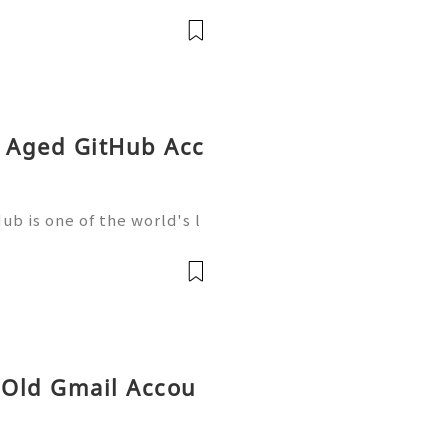
ution you’re searching fo
y Aged GitHub Acc
b is one of the world's l
elopment, trusted by mill
artups, and open-source c
, Old Gmail Accou