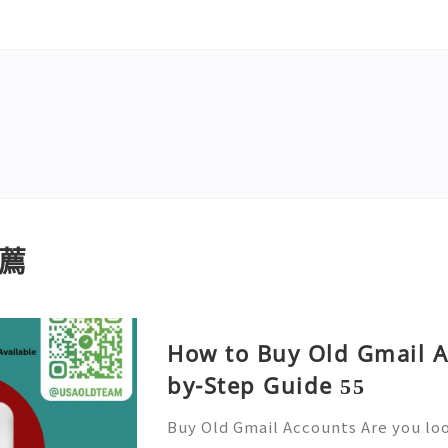
薦
How to Buy Old Gmail A
by-Step Guide 55
Buy Old Gmail Accounts Are you lo
ine presence and streamline comm