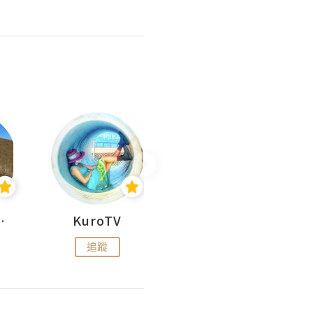
H 出走
KuroTV
Hikipedia 山上山下
追蹤
追蹤