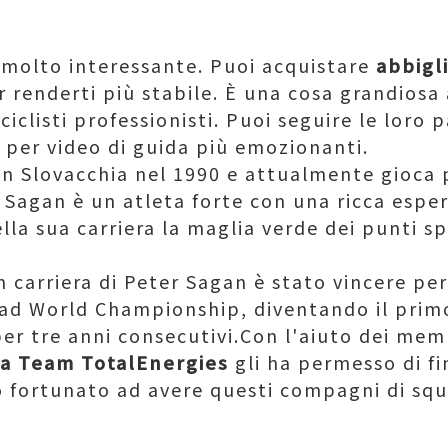
 molto interessante. Puoi acquistare
abbigl
renderti più stabile. È una cosa grandiosa 
iclisti professionisti. Puoi seguire le loro p
per video di guida più emozionanti.
in Slovacchia nel 1990 e attualmente gioca 
Sagan è un atleta forte con una ricca esperi
lla sua carriera la maglia verde dei punti s
in carriera di Peter Sagan è stato vincere per
oad World Championship, diventando il primo
per tre anni consecutivi.Con l'aiuto dei mem
a Team TotalEnergies
gli ha permesso di fi
 fortunato ad avere questi compagni di squ