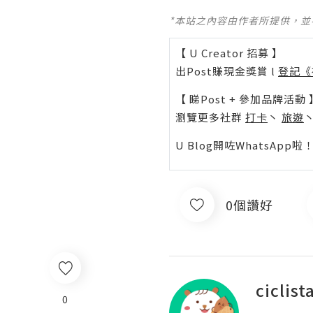
*本站之內容由作者所提供，
【 U Creator 招募 】
出Post賺現金獎賞 l
登記《
【 睇Post + 參加品牌活動 
瀏覽更多社群
打卡
丶
旅遊
U Blog開咗WhatsAp
0個讚好
ciclist
0