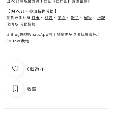
出Post賺現金獎賞 l
登記《社群創作有價企劃》
【 睇Post + 參加品牌活動 】
瀏覽更多社群
打卡
丶
旅遊
丶
美食
丶
親子
丶
寵物
丶
扮靚
攻略
及
活動情報
U Blog開咗WhatsApp啦！發掘更多吃喝玩樂資訊！
Follow 我哋
！
0個讚好
收藏