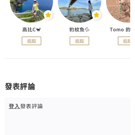
)
高比C🐒
豹紋魚💦
追蹤
追蹤
追蹤
發表評論
登入
發表評論