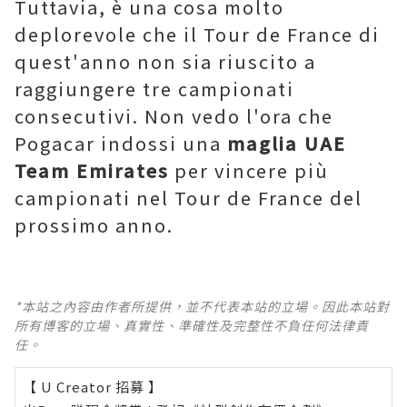
Tuttavia, è una cosa molto
deplorevole che il Tour de France di
quest'anno non sia riuscito a
raggiungere tre campionati
consecutivi. Non vedo l'ora che
Pogacar indossi una
maglia UAE
Team Emirates
per vincere più
campionati nel Tour de France del
prossimo anno.
*本站之內容由作者所提供，並不代表本站的立場。因此本站對
所有博客的立場、真實性、準確性及完整性不負任何法律責
任。
【 U Creator 招募 】