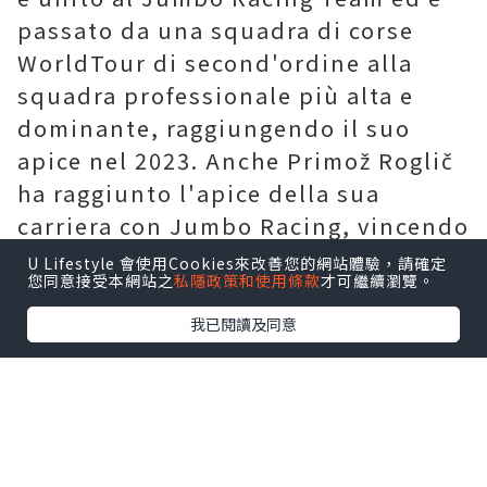
passato da una squadra di corse
WorldTour di second'ordine alla
squadra professionale più alta e
dominante, raggiungendo il suo
apice nel 2023. Anche Primož Roglič
ha raggiunto l'apice della sua
carriera con Jumbo Racing, vincendo
tre campionati Vuelta a España, un
U Lifestyle 會使用Cookies來改善您的網站體驗，請確定
您同意接受本網站之
私隱政策和使用條款
才可繼續瀏覽。
campionato Giro d'Italia, un
campionato LBL e tanti altri grandi
我已閱讀及同意
successi.
Dopo essersi unito alla Bora-
Hansgrohe, Primož Roglič ha
ricevuto una nuova
maglia Bora-
Hansgrohe
e una nuova bicicletta. Il