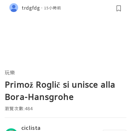
trdgfdg
15小時前
玩樂
Primož Roglič si unisce alla
Bora-Hansgrohe
瀏覽次數:484
ciclista