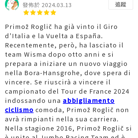
追蹤
發佈於 2024.03.13
Primož Roglič ha già vinto il Giro
d'Italia e la Vuelta a España.
Recentemente, però, ha lasciato il
team Wisma dopo otto anni e si
prepara a iniziare un nuovo viaggio
nella Bora-Hansgrohe, dove spera di
vincere. Se riuscirà a vincere il
campionato del Tour de France 2024
indossando una
abbigliamento
ciclismo
comoda, Primož Roglič non
avrà rimpianti nella sua carriera.
Nella stagione 2016, Primož Roglič si
è unito al Jumbo Racing Team ed è