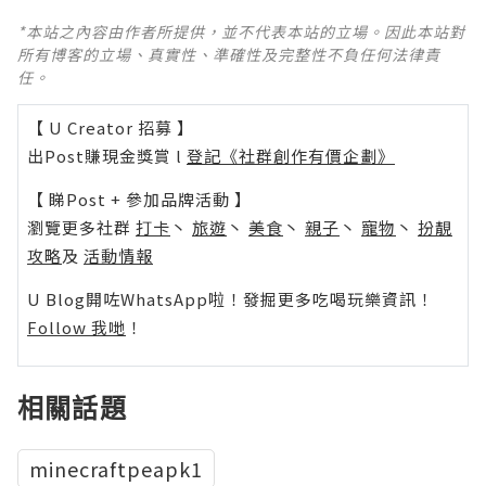
*本站之內容由作者所提供，並不代表本站的立場。因此本站對
所有博客的立場、真實性、準確性及完整性不負任何法律責
任。
【 U Creator 招募 】
出Post賺現金獎賞 l
登記《社群創作有價企劃》
【 睇Post + 參加品牌活動 】
瀏覽更多社群
打卡
丶
旅遊
丶
美食
丶
親子
丶
寵物
丶
扮靚
攻略
及
活動情報
U Blog開咗WhatsApp啦！發掘更多吃喝玩樂資訊！
Follow 我哋
！
相關話題
minecraftpeapk1