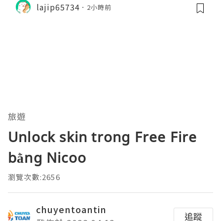
lajip65734
2小時前
旅遊
Unlock skin trong Free Fire
bằng Nicoo
瀏覽次數:2656
chuyentoantin
追蹤