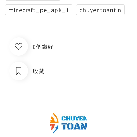
minecraft_pe_apk_1
chuyentoantin
0個讚好
收藏