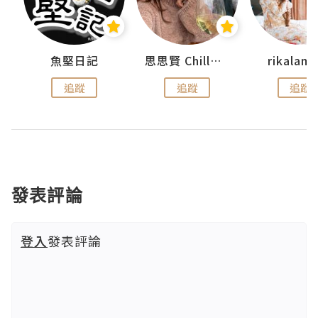
urnal
魚堅日記
思思賢 ChillMyBabe
rikala
追蹤
追蹤
追蹤
發表評論
登入
發表評論