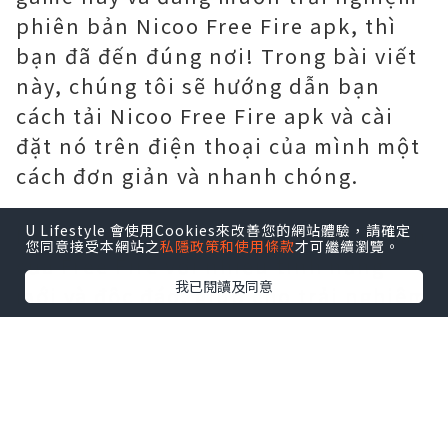
phiên bản Nicoo Free Fire apk, thì
bạn đã đến đúng nơi! Trong bài viết
này, chúng tôi sẽ hướng dẫn bạn
cách tải Nicoo Free Fire apk và cài
đặt nó trên điện thoại của mình một
cách đơn giản và nhanh chóng.
U Lifestyle 會使用Cookies來改善您的網站體驗，請確定
Nicoo Free Fire apk là một phiên bản
您同意接受本網站之
私隱政策和使用條款
才可繼續瀏覽。
của Free Fire với nhiều tính năng
我已閱讀及同意
mới và độc đáo, giúp cho trải nghiệm
chơi game của bạn trở nên thú vị
hơn. Và để có thể trải nghiệm được
phiên bản này, bạn cần phải tải và
cài đặt Nicoo Free Fire apk trên điện
thoại của mình.