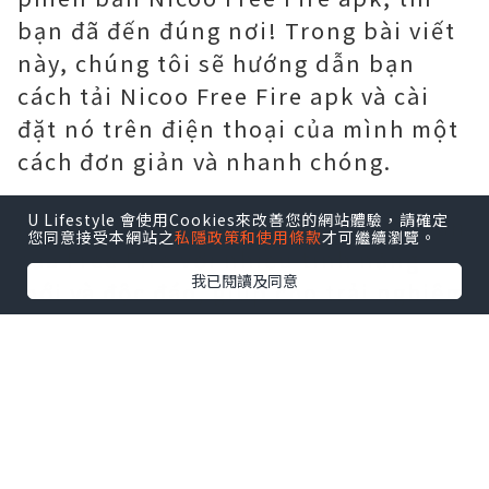
bạn đã đến đúng nơi! Trong bài viết
này, chúng tôi sẽ hướng dẫn bạn
cách tải Nicoo Free Fire apk và cài
đặt nó trên điện thoại của mình một
cách đơn giản và nhanh chóng.
U Lifestyle 會使用Cookies來改善您的網站體驗，請確定
Nicoo Free Fire apk là một phiên bản
您同意接受本網站之
私隱政策和使用條款
才可繼續瀏覽。
của Free Fire với nhiều tính năng
我已閱讀及同意
mới và độc đáo, giúp cho trải nghiệm
chơi game của bạn trở nên thú vị
hơn. Và để có thể trải nghiệm được
phiên bản này, bạn cần phải tải và
cài đặt Nicoo Free Fire apk trên điện
thoại của mình.