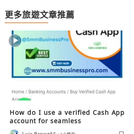
更多旅遊文章推薦
How do I use a verified Cash App
account for seamless
Luis Brown56
1小時前