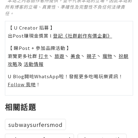
*本站之內容由作者所提供，並不代表本站的立場。因此本站對
所有博客的立場、真實性、準確性及完整性不負任何法律責
任。
【 U Creator 招募 】
出Post賺現金獎賞 l
登記《社群創作有價企劃》
【 睇Post + 參加品牌活動 】
瀏覽更多社群
打卡
丶
旅遊
丶
美食
丶
親子
丶
寵物
丶
扮靚
攻略
及
活動情報
U Blog開咗WhatsApp啦！發掘更多吃喝玩樂資訊！
Follow 我哋
！
相關話題
subwaysurfersmod