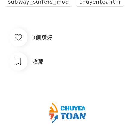
subway_surfers_mod
chuyentoantin
0個讚好
收藏