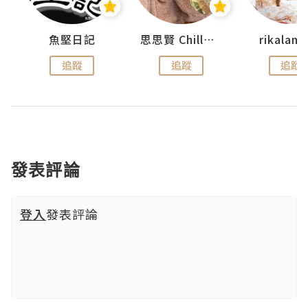
urnal
魚堅日記
思思賢 ChillMyBabe
rikala
追蹤
追蹤
追蹤
發表評論
登入
發表評論