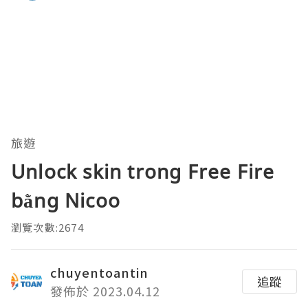
旅遊
Unlock skin trong Free Fire
bằng Nicoo
瀏覽次數:2674
chuyentoantin
追蹤
發佈於 2023.04.12