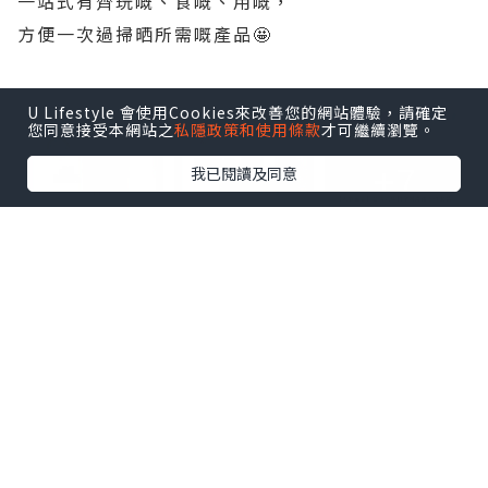
一站式有齊玩嘅、食嘅、用嘅，
方便一次過掃晒所需嘅產品🤩
點擊圖片放大
U Lifestyle 會使用Cookies來改善您的網站體驗，請確定
您同意接受本網站之
私隱政策和使用條款
才可繼續瀏覽。
+7
我已閱讀及同意
【 心 水 推 介 💟 】
🔸️Pali 4. Uno 手推車 $599
🔸️Britax Compact 手推車 $999
🔸️La Baby 2200 嬰兒木床 $1199
🔸️Suavinex精選奶瓶及奶咀 $89/3個
🔸️Munchkin 7oz Click Lock 學飲杯 $79 買一送
一