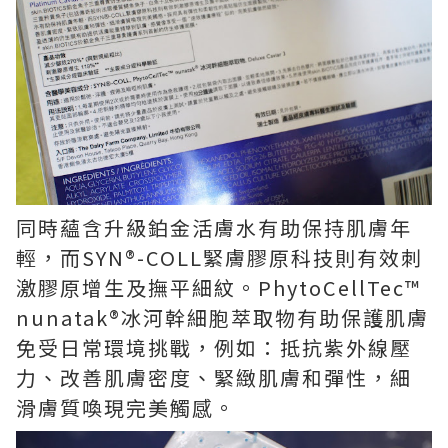
同時蘊含升級鉑金活膚水有助保持肌膚年
輕，而SYN®-COLL緊膚膠原科技則有效刺
激膠原增生及撫平細紋。PhytoCellTec™
nunatak®冰河幹細胞萃取物有助保護肌膚
免受日常環境挑戰，例如：抵抗紫外線壓
力、改善肌膚密度、緊緻肌膚和彈性，細
滑膚質喚現完美觸感。