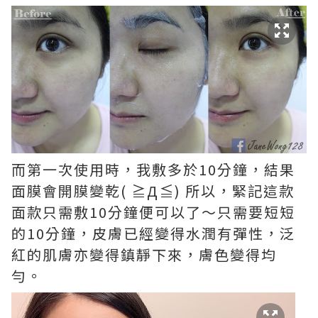
而第一次使用時，我敷多於10分鐘，結果
面膜會開膜變乾( ≧Д≦) 所以，緊記這款
面款只需敷10分鐘便可以了～只需要短短
的10分鐘，皮膚已經變得水潤有彈性，泛
紅的肌膚亦變得鎮靜下來，膚色變得均
勻。