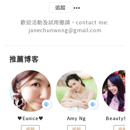
追蹤
歡迎活動及試用邀請，contact me: 
janechunwong@gmail.com
推薦博客
h 夏沫
♥Eunice♥
Amy Ng
追蹤
追蹤
追蹤