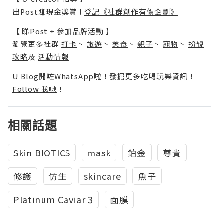
出Post賺現金獎賞 l
登記《社群創作有價企劃》
【 睇Post + 參加品牌活動 】
瀏覽更多社群
打卡
丶
旅遊
丶
美食
丶
親子
丶
寵物
丶
扮靚
攻略
及
活動情報
U Blog開咗WhatsApp啦！發掘更多吃喝玩樂資訊！
Follow 我哋
！
相關話題
Skin BIOTICS
mask
鉑金
尊貴
修護
仿生
skincare
魚子
Platinum Caviar 3
面膜