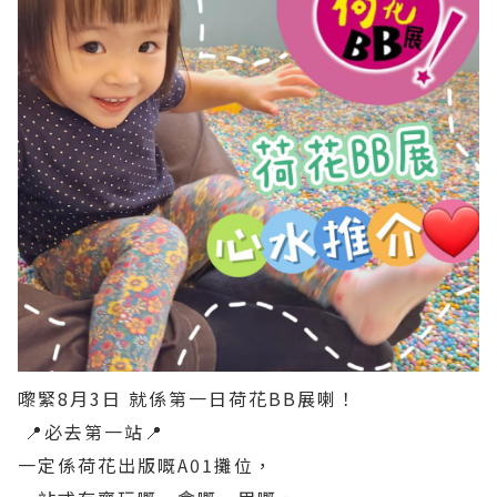
嚟緊8月3日 就係第一日荷花BB展喇！
📍必去第一站📍
一定係荷花出版嘅A01攤位，