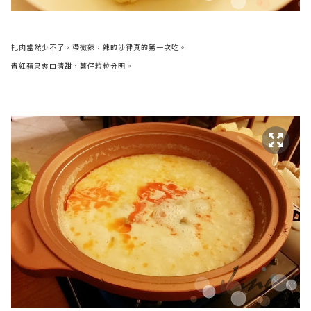
扎肉當然少不了，帶微辣，辣的沙律真的第一次吃。
青紅蘋果爽口清甜，薯仔粒粒分明。