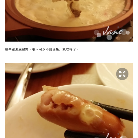
肥牛跟湯底很夾，根本可以不用沾醬汁就吃得了。