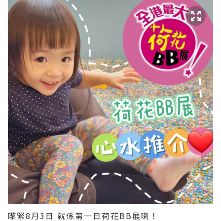
嚟緊8月3日 就係第一日荷花BB展喇！