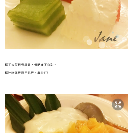
椰子大菜糕帶椰香，但略嫌不夠甜。
椰汁糕彈牙而不黏牙，非常好!