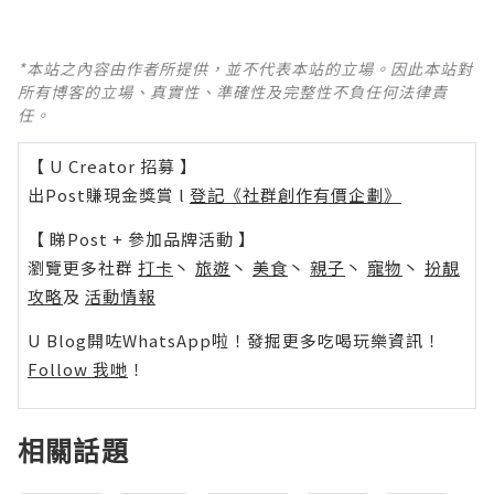
*本站之內容由作者所提供，並不代表本站的立場。因此本站對
所有博客的立場、真實性、準確性及完整性不負任何法律責
任。
【 U Creator 招募 】
出Post賺現金獎賞 l
登記《社群創作有價企劃》
【 睇Post + 參加品牌活動 】
瀏覽更多社群
打卡
丶
旅遊
丶
美食
丶
親子
丶
寵物
丶
扮靚
攻略
及
活動情報
U Blog開咗WhatsApp啦！發掘更多吃喝玩樂資訊！
Follow 我哋
！
相關話題