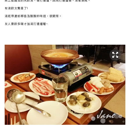
員工提醒我們先飲湯，後打邊爐，因為打邊爐後，湯會變咸。
有湯飲太驚喜了!
湯底帶濃郁椰香及酸酸的味道，很開胃。
友人要飲多碗才加湯打邊爐喔~