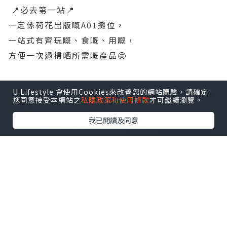
📍必去第一站📍
一定係荷花出版嘅A01攤位，
一站式有齊玩嘅、食嘅、用嘅，
方便一次過掃晒所需嘅產品🤩
點擊圖片放大
U Lifestyle 會使用Cookies來改善您的網站體驗，請確定
您同意接受本網站之
私隱政策和使用條款
才可繼續瀏覽。
+7
我已閱讀及同意
【 心 水 推 介 💟 】
🔸️Pali 4. Uno 手推車 $599
🔸️Britax Compact 手推車 $999
🔸️La Baby 2200 嬰兒木床 $1199
🔸️Suavinex精選奶瓶及奶咀 $89/3個