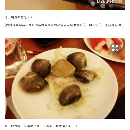
芝士腸真的有芝士。
(我說得這句話，就是因為我曾在別的火鍋店吃過很流的芝士腸，沒芝士且超難吃!!!)
蜆一份六隻，前後點了兩份，其中一隻煮後不開口。