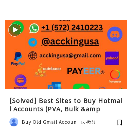
[Solved] Best Sites to Buy Hotmai
l Accounts (PVA, Bulk &amp
Buy Old Gmail Accoun
1小時前