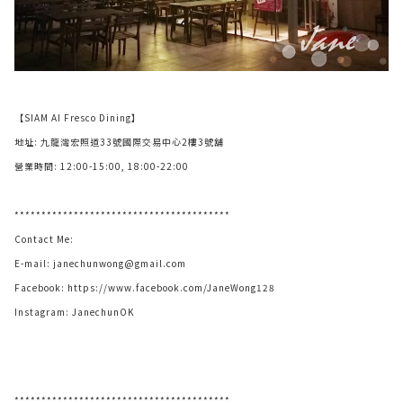
【SIAM AI Fresco Dining】
地址: 九龍灣宏照道33號國際交易中心2樓3號舖
營業時間: 12:00-15:00, 18:00-22:00
****************************************
Contact Me:
E-mail:
janechunwong@gmail.com
Facebook:
https://www.facebook.com/JaneWong128
Instagram:
JanechunOK
****************************************