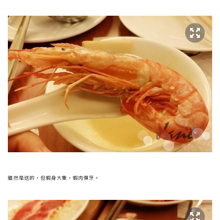
雖然是送的，但蝦身大隻，蝦肉彈牙。