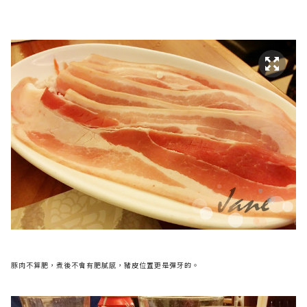
豚肉不算肥，煮後不會有肥膩感，豬皮位置更是彈牙的。