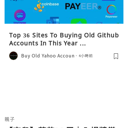
Top 36 Sites To Buying Old Github
Accounts In This Year ...
Buy Old Yahoo Accoun
4小時前
親子