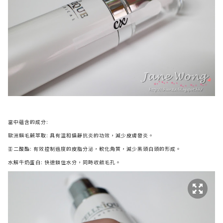
當中蘊含的成分:
歐洲鱗毛蕨萃取: 具有溫和鎮靜抗炎的功效，減少皮膚發炎。
壬二酸酯: 有效控制過度的皮脂分泌，軟化角質，減少黑頭白頭的形成。
水解牛奶蛋白: 快速鎖住水分，同時收斂毛孔。