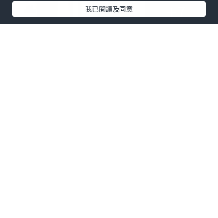
+7
我已閱讀及同意
【 心 水 推 介 💟 】
🔸️Pali 4. Uno 手推車 $599
🔸️Britax Compact 手推車 $999
🔸️La Baby 2200 嬰兒木床 $1199
🔸️Suavinex精選奶瓶及奶咀 $89/3個
🔸️Munchkin 7oz Click Lock 學飲杯 $79 買一送
一
🔸️台灣六甲村孕婦產後套裝 (6件裝) $319
🔸️CLEVAMAMA 嬰兒枕頭送枕套 $159
🔸️Wonderworld幻彩發聲積木 $159
🔸️Nesta 餐椅套裝 (連座墊及托盤) $2098