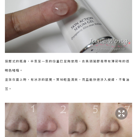
按壓式的瓶身，半泵至一泵的份量巳足夠使用，去黑頭凝膠是帶有薄荷味的透
明色啫喱。
塗抹在面上時，有冰涼的感覺。質地輕盈清爽，而且能快速滲入皮膚，不會油
笠。