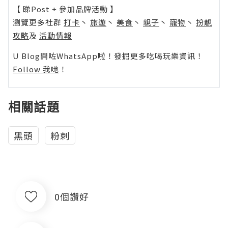
【 睇Post + 參加品牌活動 】
瀏覽更多社群
打卡
丶
旅遊
丶
美食
丶
親子
丶
寵物
丶
扮靚
攻略
及
活動情報
U Blog開咗WhatsApp啦！發掘更多吃喝玩樂資訊！
Follow 我哋
！
相關話題
黑頭
粉刺
0個讚好