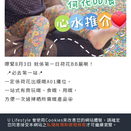
嚟緊8月3日 就係第一日荷花BB展喇！
📍必去第一站📍
一定係荷花出版嘅A01攤位，
一站式有齊玩嘅、食嘅、用嘅，
方便一次過掃晒所需嘅產品🤩
點擊圖片放大
U Lifestyle 會使用Cookies來改善您的網站體驗，請確定
您同意接受本網站之
私隱政策和使用條款
才可繼續瀏覽。