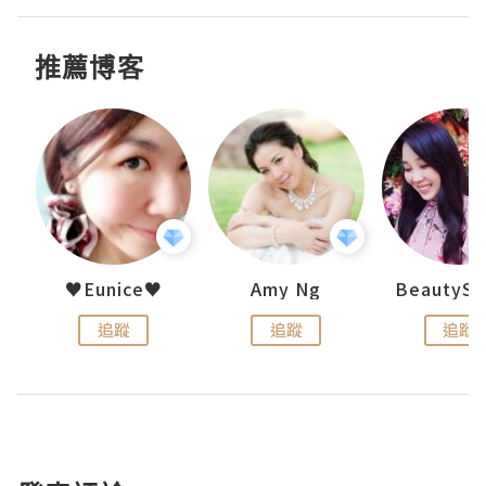
推薦博客
h 夏沫
♥Eunice♥
Amy Ng
追蹤
追蹤
追蹤