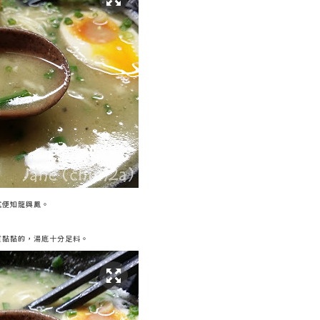
試便知龍與鳳。
質黏黏的，湯底十分足料。