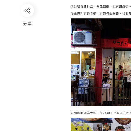
尖沙咀食肆林立，有韓國街，也有甜品街
沿金巴利道的食街，走到柯士甸路，找到是次想
分享
去到的時間為大約下午7:30，巳有人在門