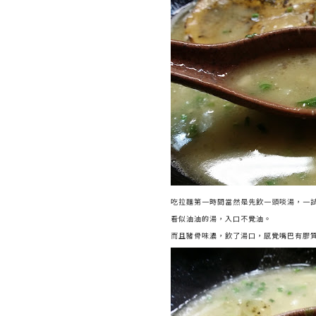
吃拉麵第一時間當然是先飲一頭啖湯，一
看似油油的湯，入口不覺油。
而且豬骨味濃，飲了湯口，感覺嘴巴有膠