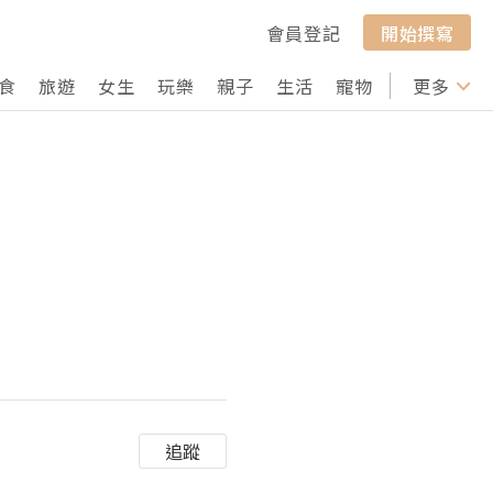
會員登記
開始撰寫
食
旅遊
女生
玩樂
親子
生活
寵物
行山
更多
打卡
追蹤