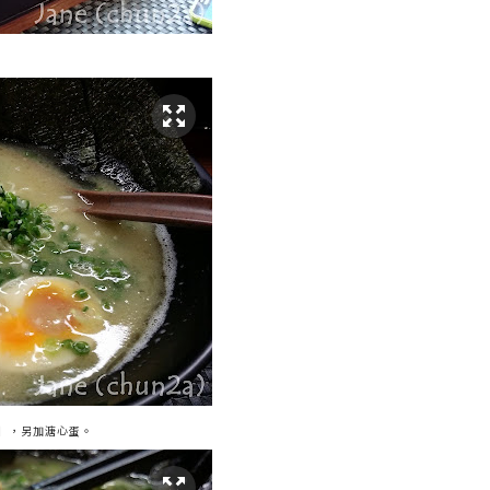
 】，另加溏心蛋。