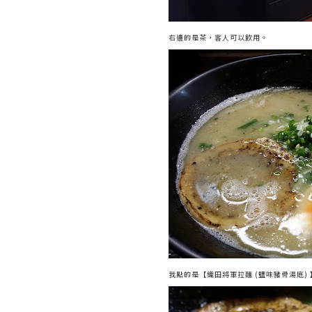
右邊的是茶，客人可以飲用。
我點的是【織田將軍拉麵 (鹽味豬骨湯底)