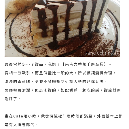
最後當然少不了甜品，我選了【朱古力香蕉千層蛋糕】。
賣相十分吸引，而且份量比一般的大，所以價錢變得合理。
濃濃的
香蕉味，令我不禁聯想到近期大熱的迷你兵團。
忌廉
輕盈滑溜，但
是滿甜的，如
配香蕉一起吃的話，甜度就剛
剛好了。
坐在Cafe兩小時，我發現這裡什麼時候都滿坐，外面基本上都
是有人排著隊的。