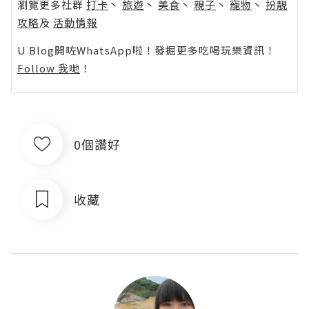
瀏覽更多社群
打卡
丶
旅遊
丶
美食
丶
親子
丶
寵物
丶
扮靚
攻略
及
活動情報
U Blog開咗WhatsApp啦！發掘更多吃喝玩樂資訊！
Follow 我哋
！
0個讚好
收藏