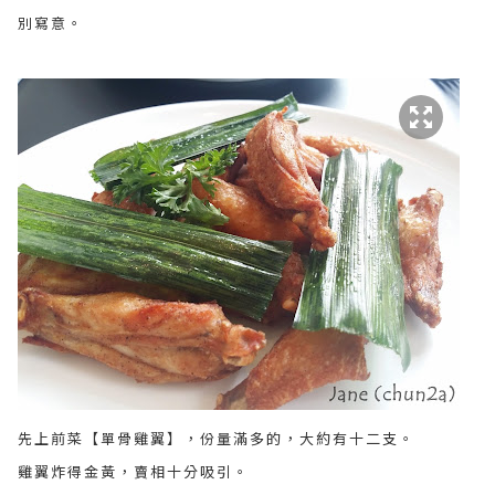
別寫意。
先上前菜【單骨雞翼】，份量滿多的，大約有十二支。
雞翼炸得金黃，賣相十分吸引。