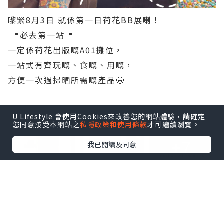
嚟緊8月3日 就係第一日荷花BB展喇！
📍必去第一站📍
一定係荷花出版嘅A01攤位，
一站式有齊玩嘅、食嘅、用嘅，
方便一次過掃晒所需嘅產品🤩
點擊圖片放大
U Lifestyle 會使用Cookies來改善您的網站體驗，請確定
您同意接受本網站之
私隱政策和使用條款
才可繼續瀏覽。
+7
我已閱讀及同意
【 心 水 推 介 💟 】
🔸️Pali 4. Uno 手推車 $599
🔸️Britax Compact 手推車 $999