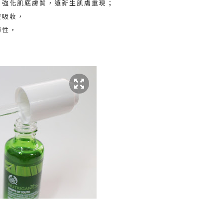
，強化肌底膚質，讓新生肌膚重現；
被吸收，
彈性，
。