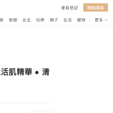
會員登記
開始撰寫
食
旅遊
女生
玩樂
親子
生活
寵物
行山
更多
打卡
幹細胞活肌精華 ● 清