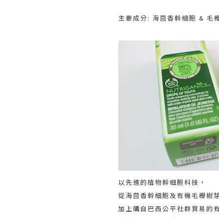
主要成分: 海茴香幹細胞 & 
以先進的植物幹細胞科技，
從海茴香幹細胞及有機毛櫸樹
加上購自巴西公平社群貿易的