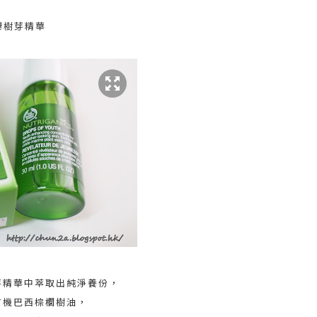
毛櫸樹芽精華
芽精華中萃取出純淨養份，
有機巴西棕櫚樹油，