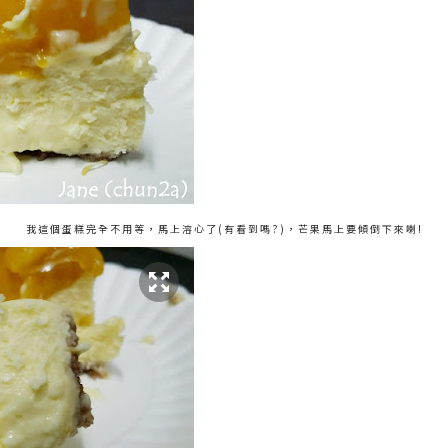
我這個蛋糕完全不用等，馬上溶心了(有看到嗎?)，芒果馬上要傾倒下來喇!