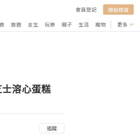
會員登記
開始撰寫
食
旅遊
女生
玩樂
親子
生活
寵物
行山
更多
打卡
香芒芝士溶心蛋糕
追蹤