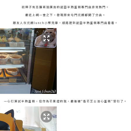
前陣子有忌廉哥拍廣告的諾亞半熟蛋糕專門店非常熱門。
最近上網一查之下，發現原來屯門元朗都開了分店。
跟友人在元朗lunch小聚完畢，順路把到諾亞半熟蛋糕專門店看看。
一心打算試半熟蛋糕，但作為芒果控的我，最後被"香芒芝士溶心蛋糕"受引了。