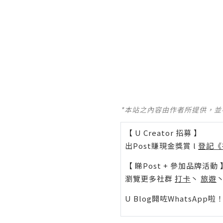
*本站之內容由作者所提供，
【 U Creator 招募 】
出Post賺現金獎賞 l
登記《
【 睇Post + 參加品牌活動 
瀏覽更多社群
打卡
丶
旅遊
U Blog開咗WhatsAp