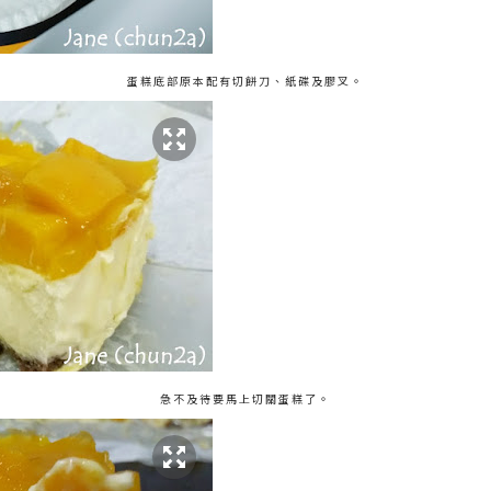
蛋糕底部原本配有切餅刀、紙碟及膠叉。
急不及待要馬上切關蛋糕了。