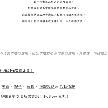
並不代表該品牌之言論及立場。
如需協助或希望獲得更多有關產品資訊，
請直接聯絡該品牌查詢或∕和尋求相關專業意見。
如從而引起任何損失或法律糾紛，本人概不負責。
並不代表本站的立場。因此本站對所有博客的立場、真實性、準確性
社群創作有價企劃》
】
丶
美食
丶
親子
丶
寵物
丶
扮靚攻略
及
活動情報
p啦！發掘更多吃喝玩樂資訊！
Follow 我哋
！