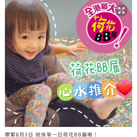
嚟緊8月3日 就係第一日荷花BB展喇！