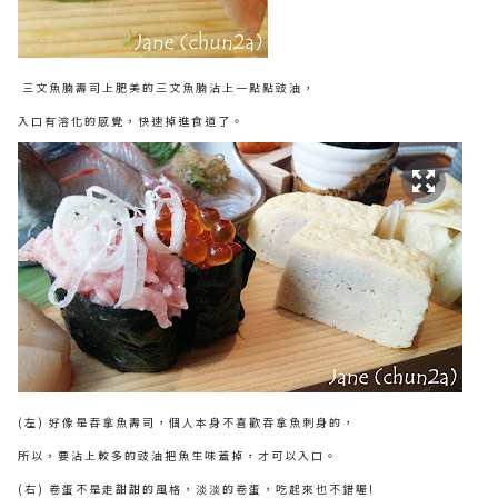
三文魚腩壽司上肥美的三文魚腩沾上一點點豉油，
入口有溶化的感覺，快速掉進食道了。
(左) 好像是吞拿魚壽司，個人本身不喜歡吞拿魚刺身的，
所以，要沾上較多的豉油把魚生味蓋掉，才可以入口。
(右) 卷蛋不是走甜甜的風格，淡淡的卷蛋，吃起來也不錯喔!