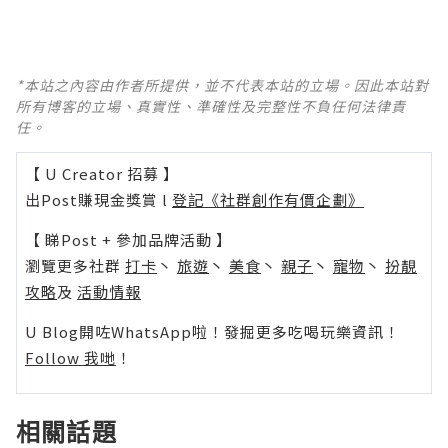
*本站之內容由作者所提供，並不代表本站的立場。因此本站對
所有博客的立場、真實性、準確性及完整性不負任何法律責
任。
【 U Creator 招募 】
出Post賺現金獎賞 l
登記《社群創作有價企劃》
【 睇Post + 參加品牌活動 】
瀏覽更多社群
打卡
丶
旅遊
丶
美食
丶
親子
丶
寵物
丶
扮靚
攻略
及
活動情報
U Blog開咗WhatsApp啦！發掘更多吃喝玩樂資訊！
Follow 我哋
！
相關話題