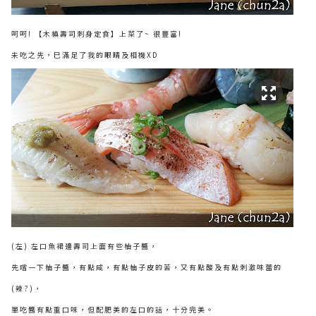
呵呵! 【木槙壽司刺身定食】上菜了~ 很豐富!
未吃之先，巳滿足了我的眼睛及相機XD
(左) 左口魚裙邊壽司上面有些柚子醬，
先嚐一下柚子醬，有點咸，有點柚子皮的苦，又有點酸及有點刺激味蕾的
(辣?)，
單吃醬有點重口味，但配肥美的左口的話，十分完美。