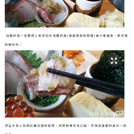
怕腥的我一定要用上紫菜包好海膽刺身(後面橙色的那個)後才會進食，果然是
新鮮好吃。
伊左木魚上有類似蘿白蓉的東西，肉質較彈牙有口感，亦是我喜歡的其中一款