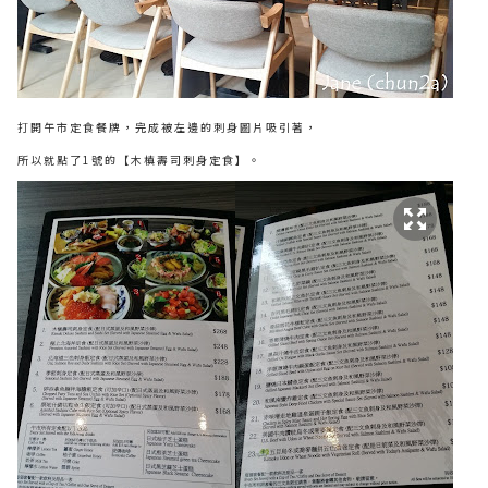
打開午市定食餐牌，完成被左邊的刺身圖片吸引著，
所以就點了1號的【木槙壽司刺身定食】。