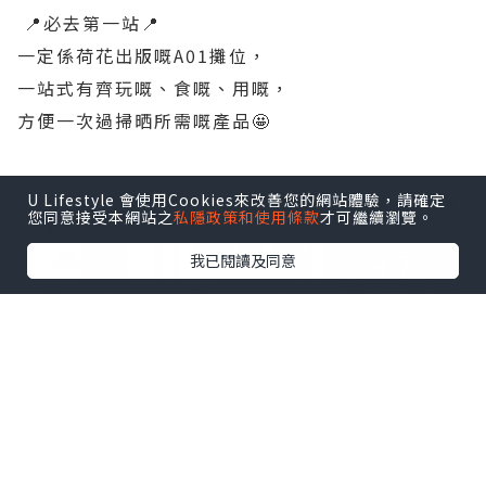
📍必去第一站📍
一定係荷花出版嘅A01攤位，
一站式有齊玩嘅、食嘅、用嘅，
方便一次過掃晒所需嘅產品🤩
點擊圖片放大
U Lifestyle 會使用Cookies來改善您的網站體驗，請確定
您同意接受本網站之
私隱政策和使用條款
才可繼續瀏覽。
+7
我已閱讀及同意
【 心 水 推 介 💟 】
🔸️Pali 4. Uno 手推車 $599
🔸️Britax Compact 手推車 $999
🔸️La Baby 2200 嬰兒木床 $1199
🔸️Suavinex精選奶瓶及奶咀 $89/3個