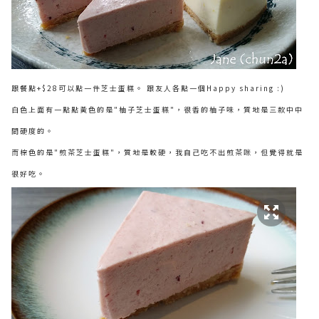
跟餐點+$28可以點一件芝士蛋糕。 跟友人各點一個Happy sharing :)
白色上面有一點點黃色的是"柚子芝士蛋糕"，很香的柚子味，質地是三款中中
間硬度的。
而棕色的是"煎茶芝士蛋糕"，質地是較硬，我自己吃不出煎茶咪，但覺得就是
很好吃。