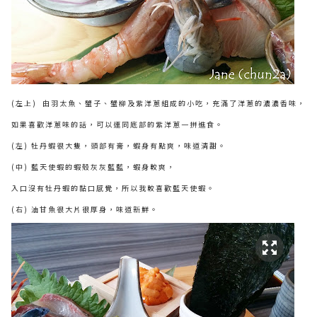
(左上) 由羽太魚、蟹子、蟹柳及紫洋蔥組成的小吃，充滿了洋蔥的濃濃香味，
如果喜歡洋蔥味的話，可以連同底部的紫洋蔥一拼進食。
(左) 牡丹蝦很大隻，頭部有膏，蝦身有點爽，味道清甜。
(中) 藍天使蝦的蝦殼灰灰藍藍，蝦身較爽，
入口沒有牡丹蝦的黏口感覺，所以我較喜歡藍天使蝦。
(右) 油甘魚很大片很厚身，味道新鮮。