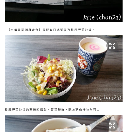
【木槙壽司刺身定食】是配有日式蒸蛋及和風野菜沙津。
和風野菜沙津的栗米粒清甜，蔬菜新鮮，配上芝麻汁特別可口