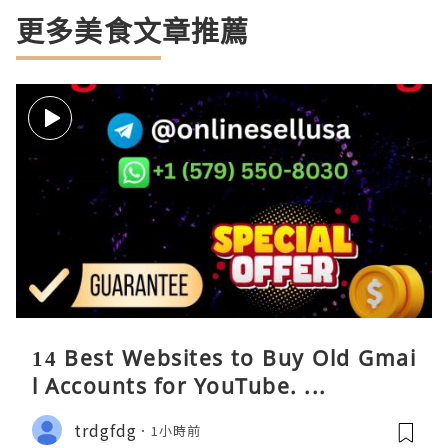
更多美食文章推薦
14 Best Websites to Buy Old Gmai
l Accounts for YouTube. ...
trdgfdg
1小時前