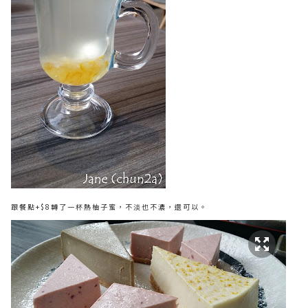
跟餐點+$8轉了一杯熱柚子蜜，不淡也不濃，還可以。