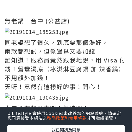
無老鍋 台中 (公益店)
同老婆想了很久，到底要那個湯好，
兩款都想試，但係鴛鴦又要加錢
誰知道！服務員竟然跟我地說，用 Visa 付
錢！鴛鴦湯底（冰淇淋豆腐鍋 加 辣香鍋）
不用額外加錢！
天呀！竟然有這樣好的事！開心！
人工湖在餐廳中間！好特別！
U Lifestyle 會使用Cookies來改善您的網站體驗，請確定
您同意接受本網站之
私隱政策和使用條款
才可繼續瀏覽。
好像在湖上吃火鍋的感覺
我已閱讀及同意