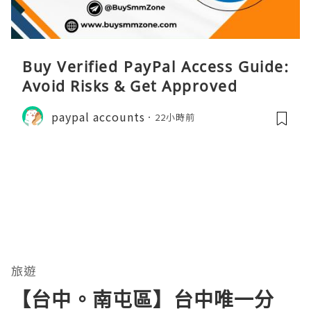
Buy Verified PayPal Access Guide:
Avoid Risks & Get Approved
paypal accounts
22小時前
旅遊
【台中。南屯區】台中唯一分