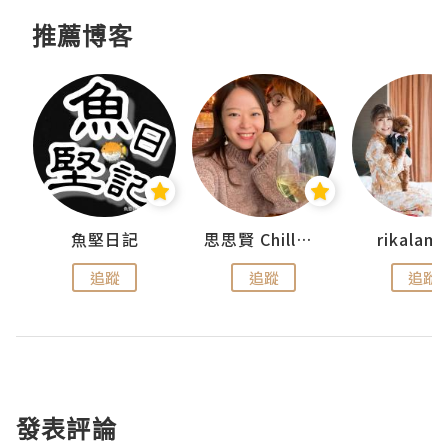
推薦博客
urnal
魚堅日記
思思賢 ChillMyBabe
rikala
追蹤
追蹤
追蹤
發表評論