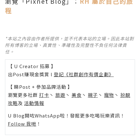
瀏覽「Pixnet Blog」：
RH 屬於自己的旅
程
*本站之內容由作者所提供，並不代表本站的立場。因此本站對
所有博客的立場、真實性、準確性及完整性不負任何法律責
任。
【 U Creator 招募 】
出Post賺現金獎賞 l
登記《社群創作有價企劃》
【 睇Post + 參加品牌活動 】
瀏覽更多社群
打卡
丶
旅遊
丶
美食
丶
親子
丶
寵物
丶
扮靚
攻略
及
活動情報
U Blog開咗WhatsApp啦！發掘更多吃喝玩樂資訊！
Follow 我哋
！