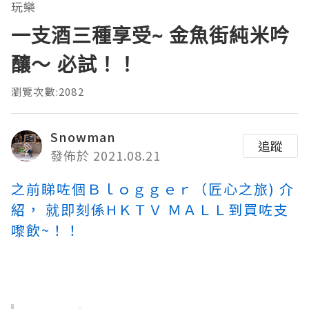
玩樂
一支酒三種享受~ 金魚街純米吟
釀～ 必試！！
瀏覽次數:2082
Snowman
追蹤
發佈於 2021.08.21
之前睇咗個Ｂｌｏｇｇｅｒ（匠心之旅) 介
紹， 就即刻係HＫＴＶ ＭＡＬＬ到買咗支
嚟飲~！！