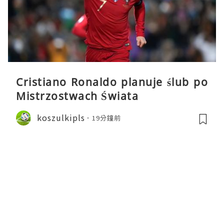
Cristiano Ronaldo planuje ślub po
Mistrzostwach Świata
koszulkipls
19分鐘前