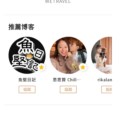
WETRAVEL
推薦博客
urnal
魚堅日記
思思賢 ChillMyBabe
rikala
追蹤
追蹤
追蹤