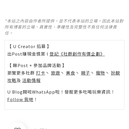
*本站之內容由作者所提供，並不代表本站的立場。因此本站對
所有博客的立場、真實性、準確性及完整性不負任何法律責
任。
【 U Creator 招募 】
出Post賺現金獎賞 l
登記《社群創作有價企劃》
【 睇Post + 參加品牌活動 】
瀏覽更多社群
打卡
丶
旅遊
丶
美食
丶
親子
丶
寵物
丶
扮靚
攻略
及
活動情報
U Blog開咗WhatsApp啦！發掘更多吃喝玩樂資訊！
Follow 我哋
！