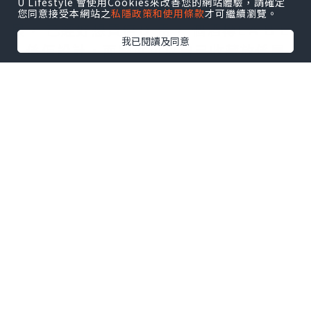
U Lifestyle 會使用Cookies來改善您的網站體驗，請確定
您同意接受本網站之
私隱政策和使用條款
才可繼續瀏覽。
我已閱讀及同意
打卡靚靚
１）
係間居酒屋攞出嚟， Ｄ女性朋友馬上爭住
打卡， 個個都話好可愛， 可以係邊到買到
~！