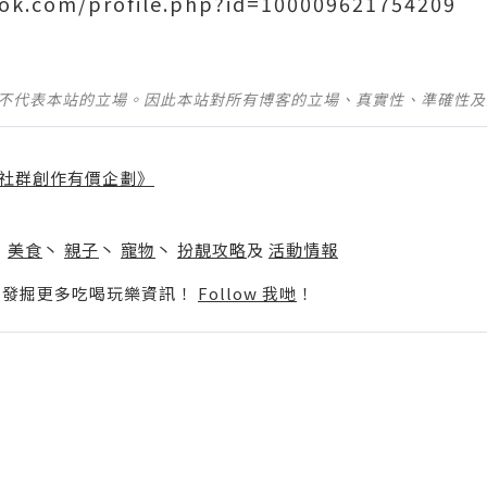
ok.com/profile.php?id=100009621754209
並不代表本站的立場。因此本站對所有博客的立場、真實性、準確性
社群創作有價企劃》
】
丶
美食
丶
親子
丶
寵物
丶
扮靚攻略
及
活動情報
p啦！發掘更多吃喝玩樂資訊！
Follow 我哋
！