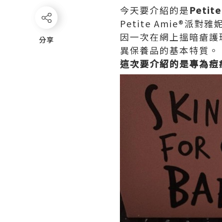
今天要介紹的是
Petit
Petite Amie®
因一次在網上搵暗瘡護
分享
分享
異保養品的基本特質。
這次要介紹的是專為痘痘