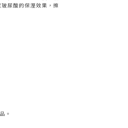
度玻尿酸的保溼效果
，擦
產品。