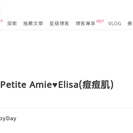
探索
推薦文章
星級博客
博客專享
VLOG
美
ite Amie♥Elisa(痘痘肌)
pyDay