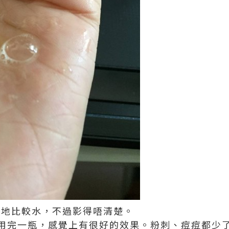
，質地比較水，不過影得唔清楚。
用完一瓶，感覺上有很好的效果。粉刺、痘痘都少