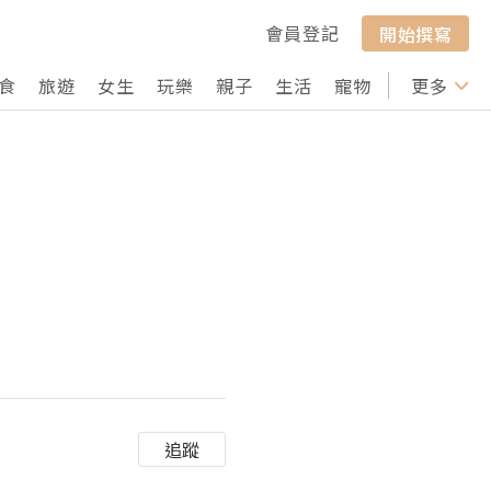
會員登記
開始撰寫
食
旅遊
女生
玩樂
親子
生活
寵物
行山
更多
打卡
追蹤