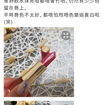
食野飲水抹完咀都唔會冇哂, 仍然有少少色
留在唇上,
平時唇色不太好, 都唔怕甩哂色變返蒼白啦
(笑)