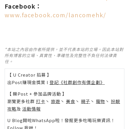
Facebook
：
www.facebook.com/lancomehk/
*本站之內容由作者所提供，並不代表本站的立場。因此本站對
所有博客的立場、真實性、準確性及完整性不負任何法律責
任。
【 U Creator 招募 】
出Post賺現金獎賞 l
登記《社群創作有價企劃》
【 睇Post + 參加品牌活動 】
瀏覽更多社群
打卡
丶
旅遊
丶
美食
丶
親子
丶
寵物
丶
扮靚
攻略
及
活動情報
U Blog開咗WhatsApp啦！發掘更多吃喝玩樂資訊！
Follow 我哋
！