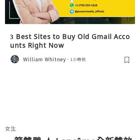
3 Best Sites to Buy Old Gmail Acco
unts Right Now
William Whitney
1小時前
女生