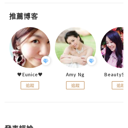
推薦博客
h 夏沫
♥Eunice♥
Amy Ng
追蹤
追蹤
追蹤