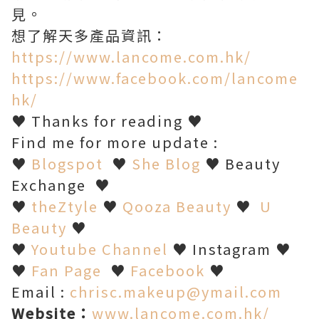
見。
想了解天多產品資訊：
https://www.lancome.com.hk/
https://www.facebook.com/lancome
hk/
♥ Thanks for reading ♥
Find me for more update :
♥
Blogspot
♥
She Blog
♥ Beauty
Exchange ♥
♥
theZtyle
♥
Qooza Beauty
♥
U
Beauty
♥
♥
Youtube Channel
♥ Instagram ♥
♥
Fan Page
♥
Facebook
♥
Email :
chrisc.makeup@ymail.com
Website
：
www.lancome.com.hk/