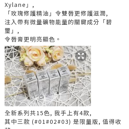
Xylane」,
「玫瑰修護精油」令雙唇更修護滋潤,
注入帶有微量礦物能量的關鍵成分「碧
璽」,
令唇膏更明亮顯色。
全新系列共15色, 我手上有4款,
其中三款 (#01#02#03) 是限量版, 值得收