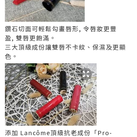
鑽石切面可輕鬆勾畫唇形, 令唇妝更豐
盈, 雙唇更飽滿。
三大頂級成份讓雙唇不卡紋、保濕及更顯
色。
添加 Lancôme頂級抗老成份「Pro-