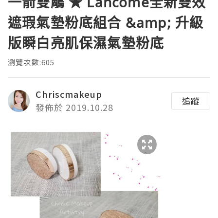
一箭雙鵰 ★ Lancôme全新雙效
遮瑕氣墊粉底組合 &amp; 升級
版瞬白亮肌保濕氣墊粉底
瀏覽次數:605
Chriscmakeup
追蹤
發佈於 2019.10.28