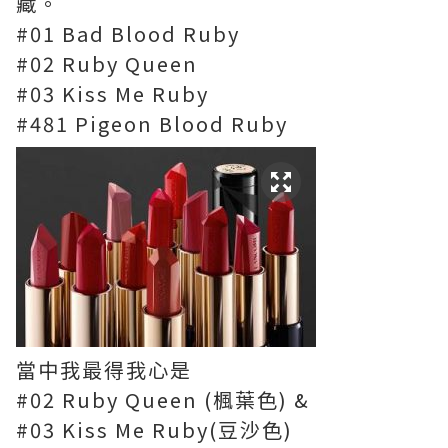
藏。
#01 Bad Blood Ruby
#02 Ruby Queen
#03 Kiss Me Ruby
#481 Pigeon Blood Ruby
當中我最得我心是
#02 Ruby Queen (楓葉色) &
#03 Kiss Me Ruby(豆沙色)