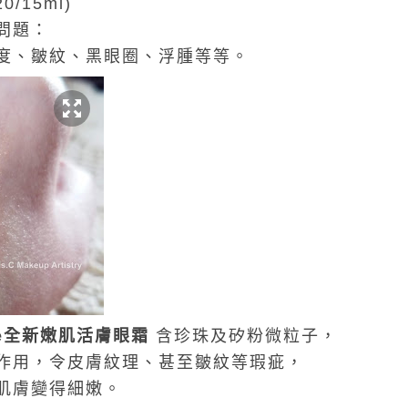
20/15ml)
問題：
度、皺紋、黑眼圈、浮腫等等。
e
全新嫩肌活膚眼霜
含珍珠及矽粉微粒子，
作用，令皮膚紋理、甚至皺紋等瑕疵，
肌膚變得細嫩。