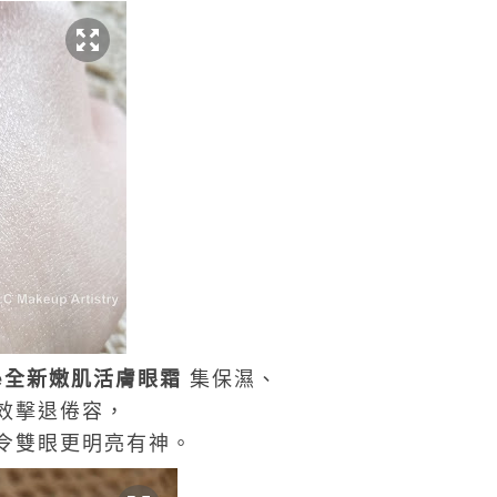
e
全新嫩肌活膚眼霜
集保濕、
效擊退倦容，
令雙眼更明亮有神。