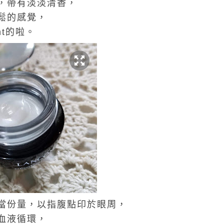
，帶有淡淡清香，
鬆的感覺，
nt的啦。
當份量，以指腹點印於眼周，
血液循環，