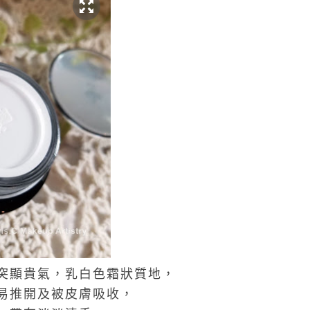
突顯貴氣，乳白色霜狀質地，
易推開及被皮膚吸收，