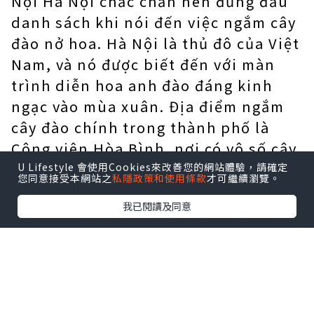
Nội Hà Nội chắc chắn nên đứng đầu
danh sách khi nói đến việc ngắm cây
đào nở hoa. Hà Nội là thủ đô của Việt
Nam, và nó được biết đến với màn
trình diễn hoa anh đào đáng kinh
ngạc vào mùa xuân. Địa điểm ngắm
cây đào chính trong thành phố là
Công viên Hòa Bình, nơi có vô số cây
anh đào được trồng san sát nhau.
U Lifestyle 會使用Cookies來改善您的網站體驗，請確定
您同意接受本網站之
私隱政策和使用條款
才可繼續瀏覽。
Những địa điểm tuyệt vời khác để
我已閱讀及同意
ngắm hoa ở Hà Nội bao gồm Hoàng
thành Thăng Long, Văn Miếu và
Quảng trường Ba Đình. 2. Sa Pa Nằm
ở phía Tây Bắc của Việt Nam, Sa Pa là
một điểm đến tuyệt đẹp được bao