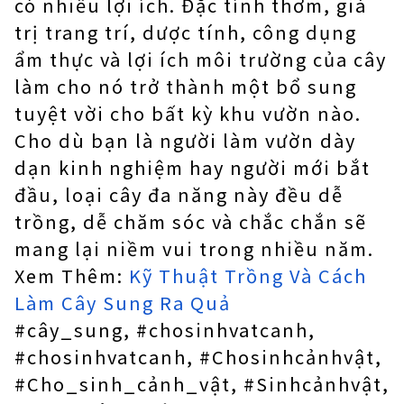
có nhiều lợi ích. Đặc tính thơm, giá
trị trang trí, dược tính, công dụng
ẩm thực và lợi ích môi trường của cây
làm cho nó trở thành một bổ sung
tuyệt vời cho bất kỳ khu vườn nào.
Cho dù bạn là người làm vườn dày
dạn kinh nghiệm hay người mới bắt
đầu, loại cây đa năng này đều dễ
trồng, dễ chăm sóc và chắc chắn sẽ
mang lại niềm vui trong nhiều năm.
Xem Thêm:
Kỹ Thuật Trồng Và Cách
Làm Cây Sung Ra Quả
#cây_sung, #chosinhvatcanh,
#chosinhvatcanh, #Chosinhcảnhvật,
#Cho_sinh_cảnh_vật, #Sinhcảnhvật,