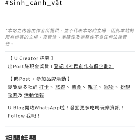
#Sinh_cảnh_vật
*本站之內容由作者所提供，並不代表本站的立場。因此本站對
所有博客的立場、真實性、準確性及完整性不負任何法律責
任。
【 U Creator 招募 】
出Post賺現金獎賞 l
登記《社群創作有價企劃》
【 睇Post + 參加品牌活動 】
瀏覽更多社群
打卡
丶
旅遊
丶
美食
丶
親子
丶
寵物
丶
扮靚
攻略
及
活動情報
U Blog開咗WhatsApp啦！發掘更多吃喝玩樂資訊！
Follow 我哋
！
相關話題