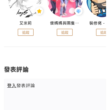
點滴
艾米莉
儍媽媽與兩隻小魔怪之家
追蹤
追蹤
追蹤
發表評論
登入
發表評論