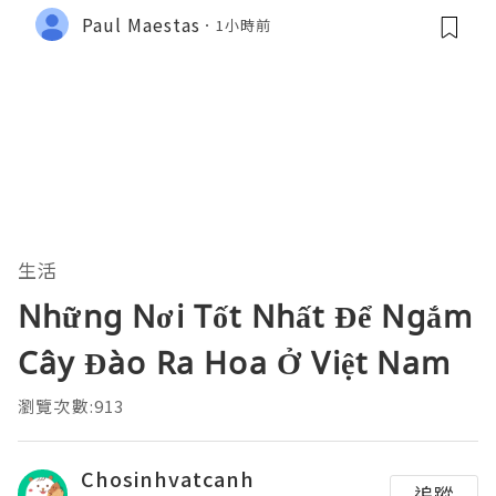
Paul Maestas
1小時前
生活
Những Nơi Tốt Nhất Để Ngắm
Cây Đào Ra Hoa Ở Việt Nam
瀏覽次數:913
Chosinhvatcanh
追蹤