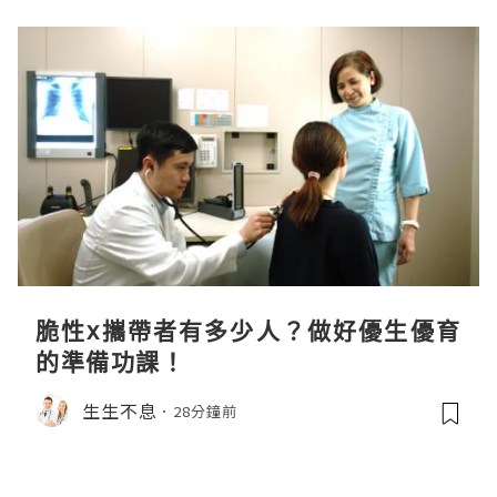
脆性x攜帶者有多少人？做好優生優育
的準備功課！
生生不息
28分鐘前