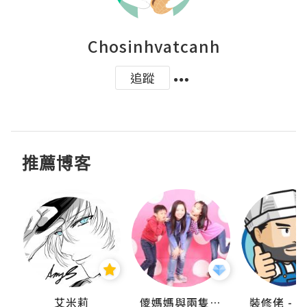
Chosinhvatcanh
追蹤
推薦博客
點滴
艾米莉
儍媽媽與兩隻小魔怪之家