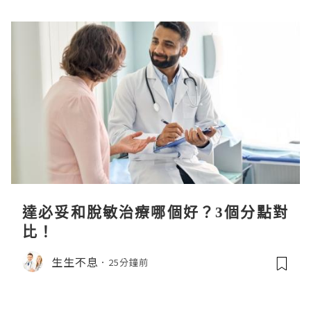
達必妥和脫敏治療哪個好？3個分點對
比！
生生不息
25分鐘前