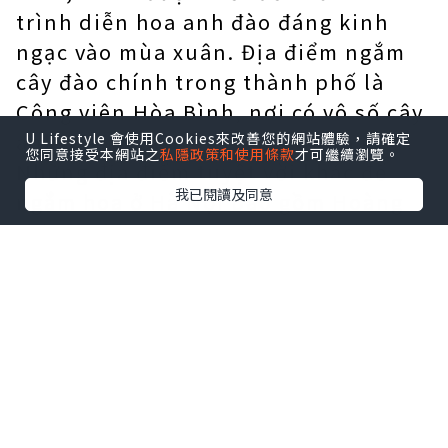
trình diễn hoa anh đào đáng kinh
ngạc vào mùa xuân. Địa điểm ngắm
cây đào chính trong thành phố là
Công viên Hòa Bình, nơi có vô số cây
anh đào được trồng san sát nhau.
U Lifestyle 會使用Cookies來改善您的網站體驗，請確定
您同意接受本網站之
私隱政策和使用條款
才可繼續瀏覽。
Những địa điểm tuyệt vời khác để
我已閱讀及同意
ngắm hoa ở Hà Nội bao gồm Hoàng
thành Thăng Long, Văn Miếu và
Quảng trường Ba Đình. 2. Sa Pa Nằm
ở phía Tây Bắc của Việt Nam, Sa Pa là
một điểm đến tuyệt đẹp được bao
quanh bởi những ngọn núi hùng vĩ
và những khu rừng xanh mướt với
những rặng cây đào rực rỡ sắc màu.
Tại đây, bạn có thể ngắm nhìn những