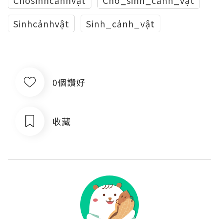
Chosinhcảnhvật
Cho_sinh_cảnh_vật
Sinhcảnhvật
Sinh_cảnh_vật
0個讚好
收藏