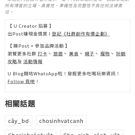
所有博客的立場、真實性、準確性及完整性不負任何法律責
任。
【 U Creator 招募 】
出Post賺現金獎賞 l
登記《社群創作有價企劃》
【 睇Post + 參加品牌活動 】
瀏覽更多社群
打卡
丶
旅遊
丶
美食
丶
親子
丶
寵物
丶
扮靚
攻略
及
活動情報
U Blog開咗WhatsApp啦！發掘更多吃喝玩樂資訊！
Follow 我哋
！
相關話題
cây_bơ
chosinhvatcanh