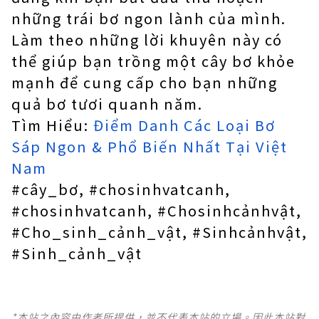
những trái bơ ngon lành của mình.
Làm theo những lời khuyên này có
thể giúp bạn trồng một cây bơ khỏe
mạnh để cung cấp cho bạn những
quả bơ tươi quanh năm.
Tìm Hiểu:
Điểm Danh Các Loại Bơ
Sáp Ngon & Phổ Biến Nhất Tại Việt
Nam
#cây_bơ, #chosinhvatcanh,
#chosinhvatcanh, #Chosinhcảnhvật,
#Cho_sinh_cảnh_vật, #Sinhcảnhvật,
#Sinh_cảnh_vật
*本站之內容由作者所提供，並不代表本站的立場。因此本站對