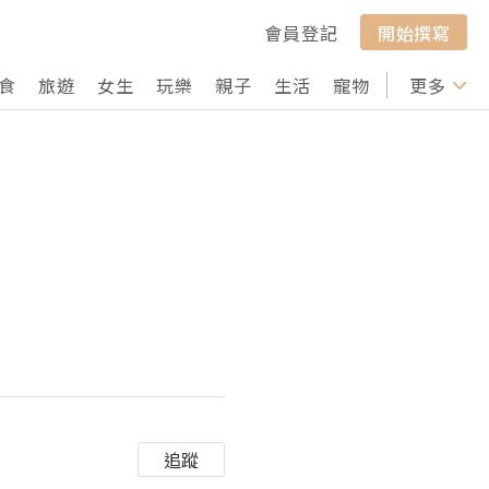
會員登記
開始撰寫
食
旅遊
女生
玩樂
親子
生活
寵物
行山
更多
打卡
追蹤