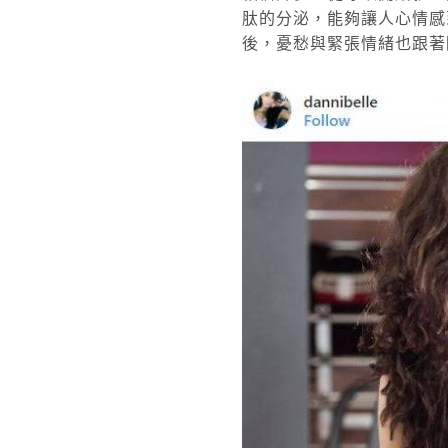
肽的分泌，能夠讓人心情感
後，憂愁與緊張情緒也跟著