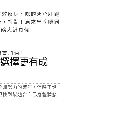
有效瘦身，咪的起心肝跑
棄，想點！原來早晚唔同
減磅大計真係
齊齊加油！
一個選擇更有成
身體努力的流汗，但除了健
但找到最適合自己身體狀態