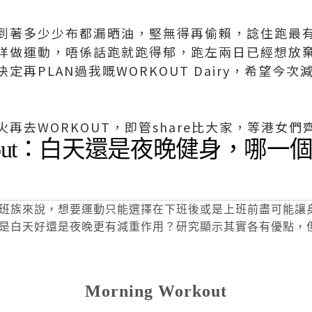
到著多少少布都漏晒油，堅無得再偷賴，諗住跑最
咩做運動，唔係話跑就跑得郁，跑左兩日已經想放
定再PLAN過我嘅WORKOUT Dairy，希望今次
再去WORKOUT，即管share比大家，等港女們
Workout：白天還是夜晚健身，哪
班族來說，想要運動只能選擇在下班後或是上班前盡可能讓
是白天好還是夜晚更有減重作用？研究顯示其實各有優點，
Morning Workout