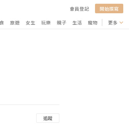
會員登記
開始撰寫
食
旅遊
女生
玩樂
親子
生活
寵物
行山
更多
打卡
追蹤