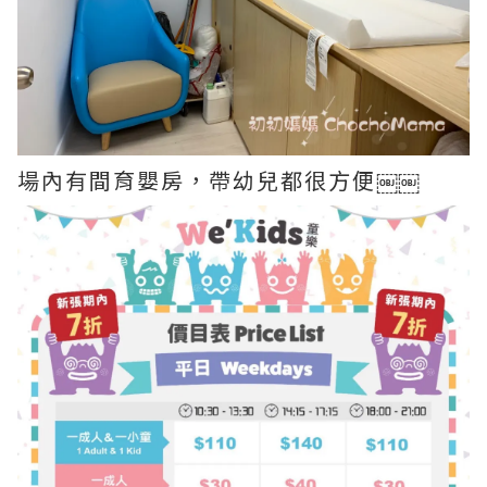
場內有間育嬰房，帶幼兒都很方便￼￼