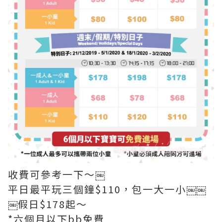
收費可參考一下～￼
平日最平玩三個鐘$110，包一大一小￼￼
￼假日$178起～
*六個月以下bb免費