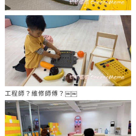
工程師？維修師傅？￼￼