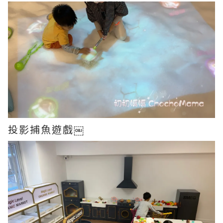
投影捕魚遊戲￼