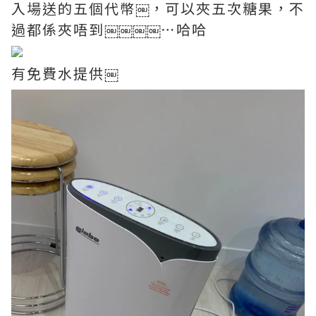
入場送的五個代幣￼，可以夾五次糖果，不
過都係夾唔到￼￼￼￼⋯哈哈
有免費水提供￼