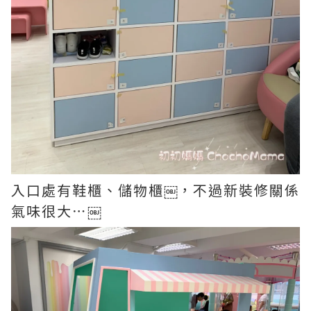
入口處有鞋櫃、儲物櫃￼，不過新裝修關係
氣味很大⋯￼