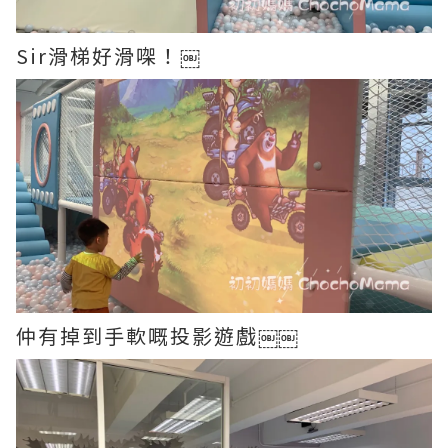
Sir滑梯好滑㗎！￼
仲有掉到手軟嘅投影遊戲￼￼