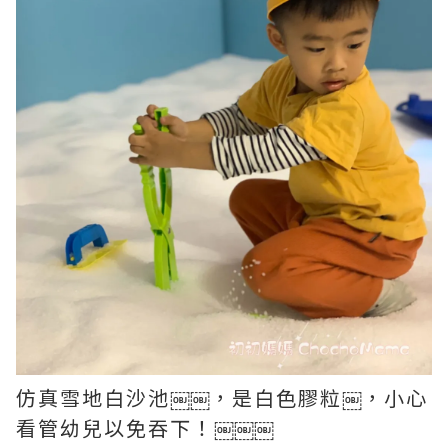
仿真雪地白沙池￼￼，是白色膠粒￼，小心
看管幼兒以免吞下！￼￼￼