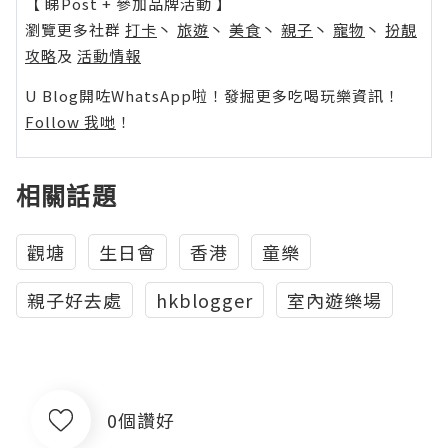
【 睇Post + 參加品牌活動 】
瀏覽更多社群
打卡
丶
旅遊
丶
美食
丶
親子
丶
寵物
丶
扮靚
攻略
及
活動情報
U Blog開咗WhatsApp啦！發掘更多吃喝玩樂資訊！
Follow 我哋
！
相關話題
觀塘
生日會
香港
童樂
親子好去處
hkblogger
室內遊樂場
0個讚好