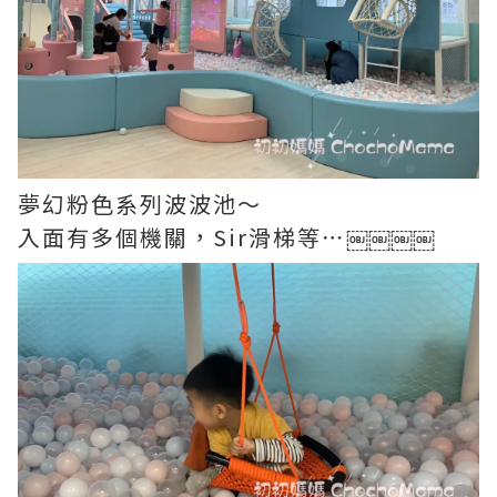
夢幻粉色系列波波池～
入面有多個機關，Sir滑梯等⋯￼￼￼￼