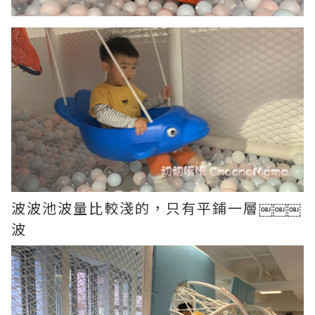
波波池波量比較淺的，只有平鋪一層￼￼￼
波