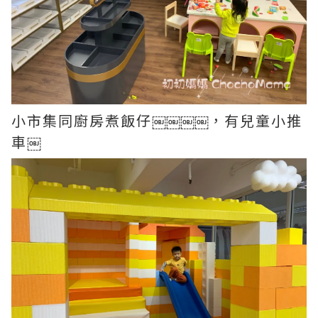
小市集同廚房煮飯仔￼￼￼￼，有兒童小推
車￼