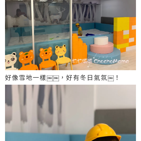
好像雪地一樣￼￼，好有冬日氣氛￼！