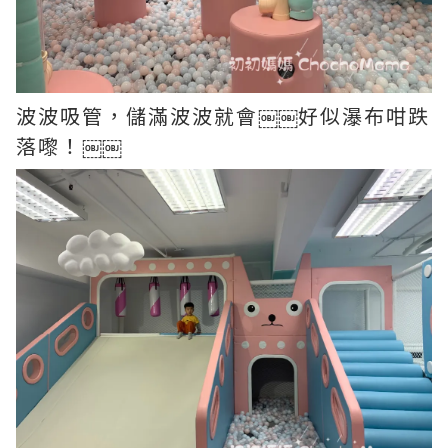
波波吸管，儲滿波波就會￼￼好似瀑布咁跌
落嚟！￼￼