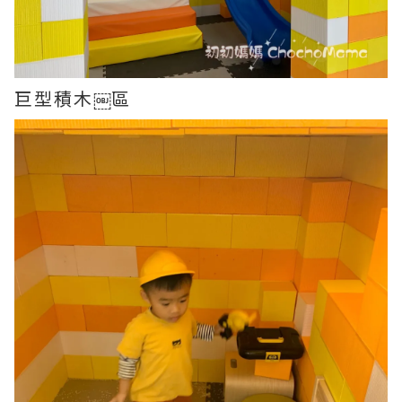
巨型積木￼區