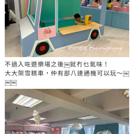
不過入咗遊樂場之後￼就冇乜氣味！
大大架雪糕車，仲有部八達通機可以玩～￼
￼￼