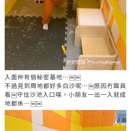
入面仲有個秘密基地⋯￼￼
不過見到周地都好多白沙呢⋯￼原因冇職員
看￼守住沙池入口㗎，小朋友一出一入就成
地都係⋯￼￼