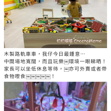
木製路軌車車，我仔今日最鍾意⋯
中間場地寬闊，而且玩樂￼環境一眼睇晒！
家長可以坐低休息等待，￼亦可外賣或者帶
食物嚟食￼￼￼￼￼！