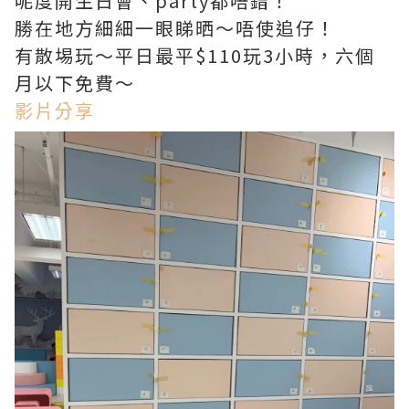
呢度開生日會、party都唔錯！
勝在地方細細一眼睇晒～唔使追仔！
有散埸玩～平日最平$110玩3小時，六個
月以下免費～
影片分享