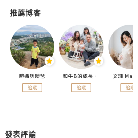
推薦博客
 Swan
暟媽與暟爸
和牛B的成長日記
文珊 ManS
追蹤
追蹤
追蹤
發表評論